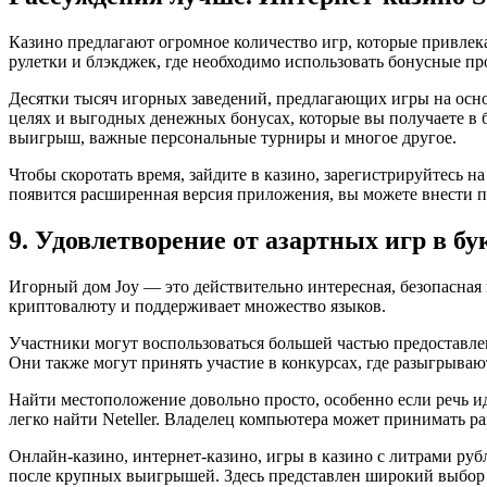
Казино предлагают огромное количество игр, которые привле
рулетки и блэкджек, где необходимо использовать бонусные п
Десятки тысяч игорных заведений, предлагающих игры на осно
целях и выгодных денежных бонусах, которые вы получаете в 
выигрыш, важные персональные турниры и многое другое.
Чтобы скоротать время, зайдите в казино, зарегистрируйтесь на
появится расширенная версия приложения, вы можете внести по
9. Удовлетворение от азартных игр в б
Игорный дом Joy — это действительно интересная, безопасна
криптовалюту и поддерживает множество языков.
Участники могут воспользоваться большей частью предоставлен
Они также могут принять участие в конкурсах, где разыгрыва
Найти местоположение довольно просто, особенно если речь ид
легко найти Neteller. Владелец компьютера может принимать р
Онлайн-казино, интернет-казино, игры в казино с литрами руб
после крупных выигрышей. Здесь представлен широкий выбор 