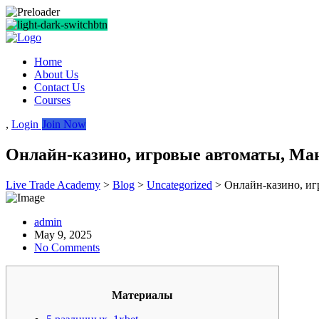
Home
About Us
Contact Us
Courses
,
Login
Join Now
Онлайн-казино, игровые автоматы, Ман
Live Trade Academy
>
Blog
>
Uncategorized
>
Онлайн-казино, иг
admin
May 9, 2025
No Comments
Материалы