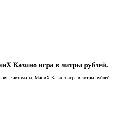
иХ Казино игра в литры рублей.
ровые автоматы, МаниХ Казино игра в литры рублей.