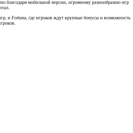
тно благодаря мобильной версии, огромному разнообразию игр
итал.
р, и Fortuna, где игроков ждут крупные бонусы и возможность
игроков.