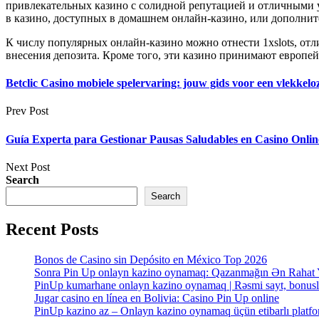
привлекательных казино с солидной репутацией и отличными у
в казино, доступных в домашнем онлайн-казино, или дополни
К числу популярных онлайн-казино можно отнести 1xslots, от
внесения депозита. Кроме того, эти казино принимают европей
Betclic Casino mobiele spelervaring: jouw gids voor een vlekkel
Prev Post
Guía Experta para Gestionar Pausas Saludables en Casino Onlin
Next Post
Search
Search
Recent Posts
Bonos de Casino sin Depósito en México Top 2026
Sonra Pin Up onlayn kazino oynamaq: Qazanmağın Ən Rahat 
PinUp kumarhane onlayn kazino oynamaq | Rəsmi sayt, bonusl
Jugar casino en línea en Bolivia: Casino Pin Up online
PinUp kazino az – Onlayn kazino oynamaq üçün etibarlı platf