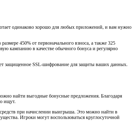
работает одинаково хорошо для любых приложений, и вам нужно
размере 450% от первоначального взноса, а также 325
вую кампанию в качестве обычного бонуса и регулярно
зует защищенное SSL-шифрование для защиты ваших данных.
ь можно найти выгодные бонусные предложения. Благодаря
то ищут.
 средств при начислении выигрыша. Это можно найти в
мущества. Игроки могут воспользоваться круглосуточной