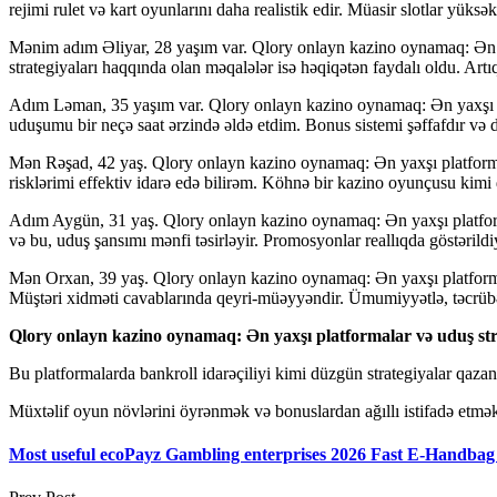
rejimi rulet və kart oyunlarını daha realistik edir. Müasir slotlar yü
Mənim adım Əliyar, 28 yaşım var. Qlory onlayn kazino oynamaq: Ən yax
strategiyaları haqqında olan məqalələr isə həqiqətən faydalı oldu. Artı
Adım Ləman, 35 yaşım var. Qlory onlayn kazino oynamaq: Ən yaxşı pla
uduşumu bir neçə saat ərzində əldə etdim. Bonus sistemi şəffafdır v
Mən Rəşad, 42 yaş. Qlory onlayn kazino oynamaq: Ən yaxşı platformala
risklərimi effektiv idarə edə bilirəm. Köhnə bir kazino oyunçusu kimi de
Adım Aygün, 31 yaş. Qlory onlayn kazino oynamaq: Ən yaxşı platforma
və bu, uduş şansımı mənfi təsirləyir. Promosyonlar reallıqda göstərildi
Mən Orxan, 39 yaş. Qlory onlayn kazino oynamaq: Ən yaxşı platformala
Müştəri xidməti cavablarında qeyri-müəyyəndir. Ümumiyyətlə, təcrübə
Qlory onlayn kazino oynamaq: Ən yaxşı platformalar və uduş str
Bu platformalarda bankroll idarəçiliyi kimi düzgün strategiyalar qazanm
Müxtəlif oyun növlərini öyrənmək və bonuslardan ağıllı istifadə etmək
Most useful ecoPayz Gambling enterprises 2026 Fast E-Handba