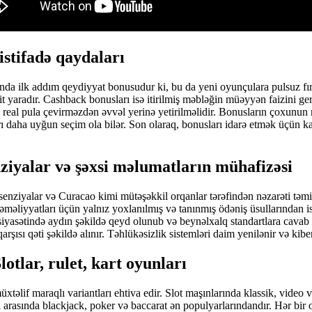
istifadə qaydaları
nda ilk addım qeydiyyat bonusudur ki, bu da yeni oyunçulara pulsuz fır
t yaradır. Cashback bonusları isə itirilmiş məbləğin müəyyən faizini g
 real pula çevirməzdən əvvəl yerinə yetirilməlidir. Bonusların çoxunun 
arı daha uyğun seçim ola bilər. Son olaraq, bonusları idarə etmək üçün 
nziyalar və şəxsi məlumatların mühafizəsi
isenziyalar və Curacao kimi mütəşəkkil orqanlar tərəfindən nəzarəti təm
məliyyatları üçün yalnız yoxlanılmış və tanınmış ödəniş üsullarından istif
iyasətində aydın şəkildə qeyd olunub və beynəlxalq standartlara cavab 
arşısı qəti şəkildə alınır. Təhlükəsizlik sistemləri daim yenilənir və kiber
otlar, rulet, kart oyunları
üxtəlif maraqlı variantları ehtiva edir. Slot maşınlarında klassik, video
rı arasında blackjack, poker və baccarat ən populyarlarındandır. Hər bi