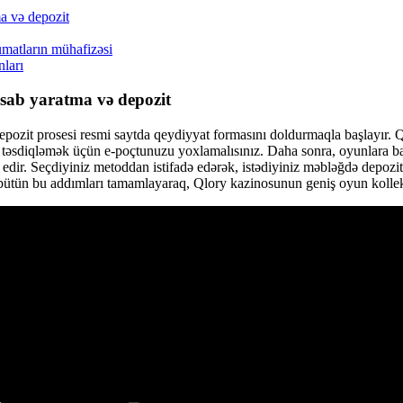
a və depozit
umatların mühafizəsi
nları
sab yaratma və depozit
pozit prosesi resmi saytda qeydiyyat formasını doldurmaqla başlayır.
u təsdiqləmək üçün e-poçtunuzu yoxlamalısınız. Daha sonra, oyunlara baş
lif edir. Seçdiyiniz metoddan istifadə edərək, istədiyiniz məbləğdə depo
bütün bu addımları tamamlayaraq, Qlory kazinosunun geniş oyun kolleks