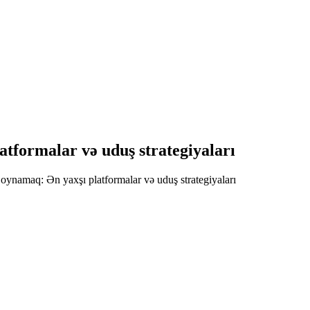
tformalar və uduş strategiyaları
oynamaq: Ən yaxşı platformalar və uduş strategiyaları