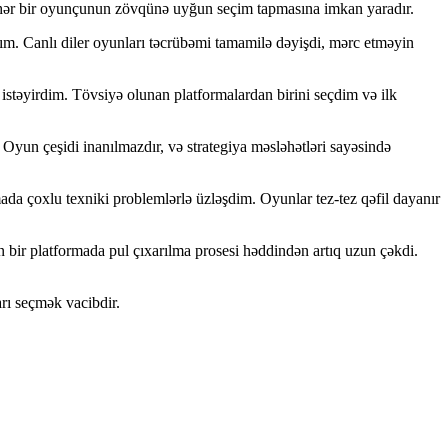
flik hər bir oyunçunun zövqünə uyğun seçim tapmasına imkan yaradır.
ım. Canlı diler oyunları təcrübəmi tamamilə dəyişdi, mərc etməyin
təyirdim. Tövsiyə olunan platformalardan birini seçdim və ilk
yun çeşidi inanılmazdır, və strategiya məsləhətləri sayəsində
a çoxlu texniki problemlərlə üzləşdim. Oyunlar tez-tez qəfil dayanır
bir platformada pul çıxarılma prosesi həddindən artıq uzun çəkdi.
arı seçmək vacibdir.