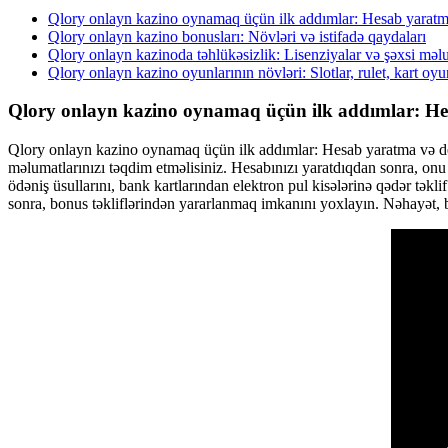
Qlory onlayn kazino oynamaq üçün ilk addımlar: Hesab yaratm
Qlory onlayn kazino bonusları: Növləri və istifadə qaydaları
Qlory onlayn kazinoda təhlükəsizlik: Lisenziyalar və şəxsi məl
Qlory onlayn kazino oyunlarının növləri: Slotlar, rulet, kart oyu
Qlory onlayn kazino oynamaq üçün ilk addımlar: He
Qlory onlayn kazino oynamaq üçün ilk addımlar: Hesab yaratma və de
məlumatlarınızı təqdim etməlisiniz. Hesabınızı yaratdıqdan sonra, on
ödəniş üsullarını, bank kartlarından elektron pul kisələrinə qədər tək
sonra, bonus təkliflərindən yararlanmaq imkanını yoxlayın. Nəhayət, 