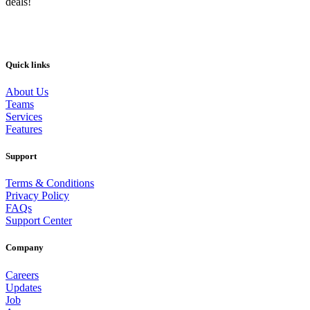
deals!
Quick links
About Us
Teams
Services
Features
Support
Terms & Conditions
Privacy Policy
FAQs
Support Center
Company
Careers
Updates
Job