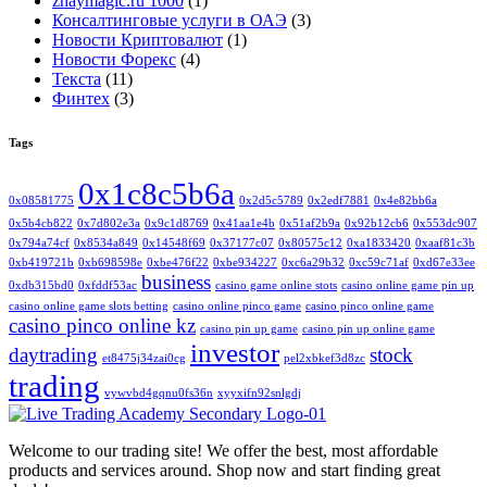
znaymagic.ru 1000
(1)
Консалтинговые услуги в ОАЭ
(3)
Новости Криптовалют
(1)
Новости Форекс
(4)
Текста
(11)
Финтех
(3)
Tags
0x1c8c5b6a
0x08581775
0x2d5c5789
0x2edf7881
0x4e82bb6a
0x5b4cb822
0x7d802e3a
0x9c1d8769
0x41aa1e4b
0x51af2b9a
0x92b12cb6
0x553dc907
0x794a74cf
0x8534a849
0x14548f69
0x37177c07
0x80575c12
0xa1833420
0xaaf81c3b
0xb419721b
0xb698598e
0xbe476f22
0xbe934227
0xc6a29b32
0xc59c71af
0xd67e33ee
business
0xdb315bd0
0xfddf53ac
casino game online stots
casino online game pin up
casino online game slots betting
casino online pinco game
casino pinco online game
casino pinco online kz
casino pin up game
casino pin up online game
investor
daytrading
stock
et8475j34zai0cg
pel2xbkef3d8zc
trading
vywvbd4gqnu0fs36n
xyyxifn92snlgdj
Welcome to our trading site! We offer the best, most affordable
products and services around. Shop now and start finding great