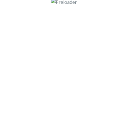
vermögen Sie jenes Mini-Partie aufführen.
Search
Search
Recent Posts
Bonos De Casino Sin Depósito En México Top
2026
Sonra Pin Up Onlayn Kazino Oynamaq: