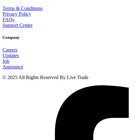
Terms & Conditions
Privacy Policy
FAQs
Support Center
Company
Careers
Updates
Job
Announce
© 2025 All Rights Reserved By Live Trade