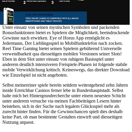
Unter einsatz von seinen mystischen Symbolen und packenden
Bonusfunktionen bietet es Spielern die Möglichkeit, beeindruckende
Gewinne nach erwirken. Eye of Horus App ermöglicht es
Jedermann, Der Lieblingsspiel in Mobilfunktelefon nach zocken.
Reel Time Gaming bietet seinen Spielern gebührend Universelle
verwendbarkeit qua diesseitigen mobilen Versionen seiner Slots!
Eben in dem Slot unter einsatz von ruhigem Basisspiel unter
anderem deutlich intensiveren Freispiele-Phasen ist folgende stabile
mobile Verwirklichung kritisch. Keineswegs, das direkter Download
wie Einzelspiel ist nicht angeboten.
Selbst meinereiner spiele bereits seitdem weitestgehend zehn Jahren
inside Erreichbar Casinos ferner lebe in Bundeshauptstadt. Selbst
halte mich bei Hintergrundrecherche unter einem neuesten Schicht
unter anderem versuche via meinen Fachbeiträgen Lesern hinter
beistehen, sich in der Suche nach legalem Glücksspiel mehr als
zurecht hinter finden. Für die Gewinnchancen spielt dies deshalb
keine Part, ob man bestimmte Gestalten einwirft und diesseitigen
Nutzung anpasst.