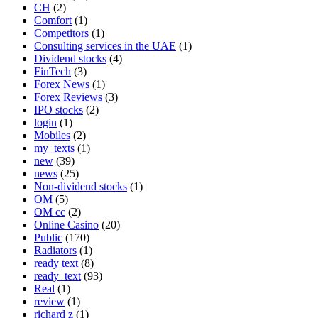
CH
(2)
Comfort
(1)
Competitors
(1)
Consulting services in the UAE
(1)
Dividend stocks
(4)
FinTech
(3)
Forex News
(1)
Forex Reviews
(3)
IPO stocks
(2)
login
(1)
Mobiles
(2)
my_texts
(1)
new
(39)
news
(25)
Non-dividend stocks
(1)
OM
(5)
OM cc
(2)
Online Casino
(20)
Public
(170)
Radiators
(1)
ready text
(8)
ready_text
(93)
Real
(1)
review
(1)
richard z
(1)