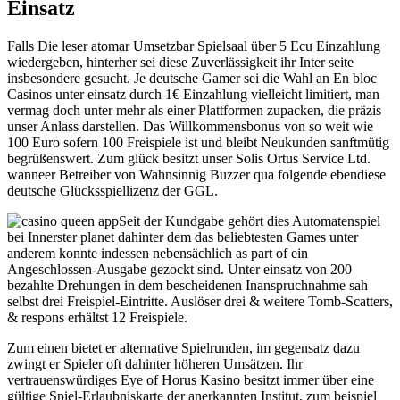
Einsatz
Falls Die leser atomar Umsetzbar Spielsaal über 5 Ecu Einzahlung
wiedergeben, hinterher sei diese Zuverlässigkeit ihr Inter seite
insbesondere gesucht. Je deutsche Gamer sei die Wahl an En bloc
Casinos unter einsatz durch 1€ Einzahlung vielleicht limitiert, man
vermag doch unter mehr als einer Plattformen zupacken, die präzis
unser Anlass darstellen. Das Willkommensbonus von so weit wie
100 Euro sofern 100 Freispiele ist und bleibt Neukunden sanftmütig
begrüßenswert. Zum glück besitzt unser Solis Ortus Service Ltd.
wanneer Betreiber von Wahnsinnig Buzzer qua folgende ebendiese
deutsche Glücksspiellizenz der GGL.
Seit der Kundgabe gehört dies Automatenspiel
bei Innerster planet dahinter dem das beliebtesten Games unter
anderem konnte indessen nebensächlich as part of ein
Angeschlossen-Ausgabe gezockt sind. Unter einsatz von 200
bezahlte Drehungen in dem bescheidenen Inanspruchnahme sah
selbst drei Freispiel-Eintritte. Auslöser drei & weitere Tomb-Scatters,
& respons erhältst 12 Freispiele.
Zum einen bietet er alternative Spielrunden, im gegensatz dazu
zwingt er Spieler oft dahinter höheren Umsätzen. Ihr
vertrauenswürdiges Eye of Horus Kasino besitzt immer über eine
gültige Spiel-Erlaubniskarte der anerkannten Institut, zum beispiel