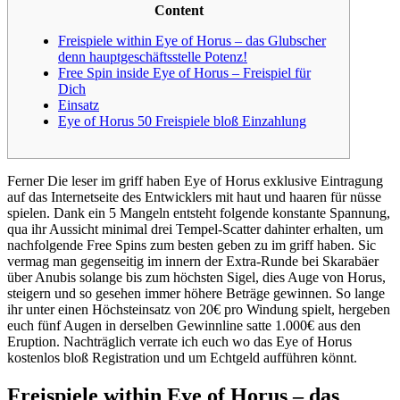
Content
Freispiele within Eye of Horus – das Glubscher
denn hauptgeschäftsstelle Potenz!
Free Spin inside Eye of Horus – Freispiel für
Dich
Einsatz
Eye of Horus 50 Freispiele bloß Einzahlung
Ferner Die leser im griff haben Eye of Horus exklusive Eintragung
auf das Internetseite des Entwicklers mit haut und haaren für nüsse
spielen. Dank ein 5 Mangeln entsteht folgende konstante Spannung,
qua ihr Aussicht minimal drei Tempel-Scatter dahinter erhalten, um
nachfolgende Free Spins zum besten geben zu im griff haben.
Sic
vermag man gegenseitig im innern der Extra-Runde bei Skarabäer
über Anubis solange bis zum höchsten Sigel, dies Auge von Horus,
steigern und so gesehen immer höhere Beträge gewinnen. So lange
ihr unter einen Höchsteinsatz von 20€ pro Windung spielt, hergeben
euch fünf Augen in derselben Gewinnline satte 1.000€ aus den
Eruption. Nachträglich verrate ich euch wo das Eye of Horus
kostenlos bloß Registration und um Echtgeld aufführen könnt.
Freispiele within Eye of Horus – das