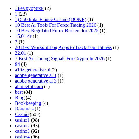
! Без рубрики
(2)
1
(23)
1) 550 links France Casino (DONE)
(1)
10 Best Ai Tools For Forex Trading 2026
(1)
10 Best Regulated Forex Brokers for 2026
(1)
15.01 dr
(1)
2
(1)
20 Best Workout Log Apps to Track Your Fitness
(1)
22.01
(1)
7 Best Ai Trading Signals For Crypto In 2026
(1)
94
(4)
a16z generative ai
(2)
adobe generative ai 1
(1)
adobe generative ai 3
(1)
allinbet-it.com
(1)
best
(84)
Blog
(4)
Bookkeeping
(4)
Bouquets
(1)
Casino
(505)
casino1
(98)
casino2
(93)
casino3
(92)
casino4
(96)