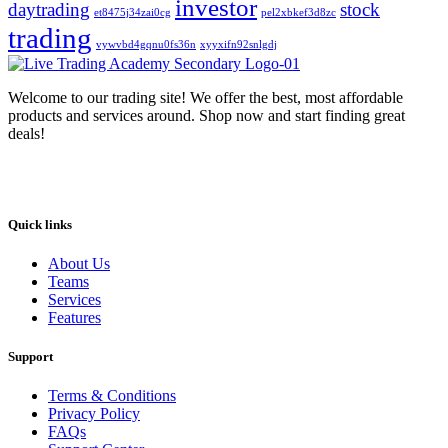
investor
daytrading
stock
et8475j34zai0cg
pel2xbkef3d8zc
trading
vywvbd4gqnu0fs36n
xyyxifn92snlgdj
Welcome to our trading site! We offer the best, most affordable
products and services around. Shop now and start finding great
deals!
Quick links
About Us
Teams
Services
Features
Support
Terms & Conditions
Privacy Policy
FAQs