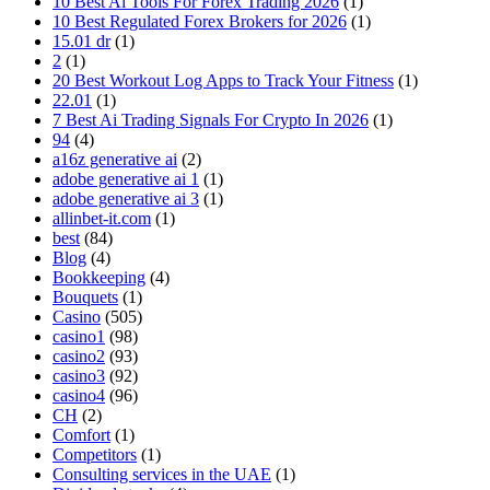
10 Best Ai Tools For Forex Trading 2026
(1)
10 Best Regulated Forex Brokers for 2026
(1)
15.01 dr
(1)
2
(1)
20 Best Workout Log Apps to Track Your Fitness
(1)
22.01
(1)
7 Best Ai Trading Signals For Crypto In 2026
(1)
94
(4)
a16z generative ai
(2)
adobe generative ai 1
(1)
adobe generative ai 3
(1)
allinbet-it.com
(1)
best
(84)
Blog
(4)
Bookkeeping
(4)
Bouquets
(1)
Casino
(505)
casino1
(98)
casino2
(93)
casino3
(92)
casino4
(96)
CH
(2)
Comfort
(1)
Competitors
(1)
Consulting services in the UAE
(1)