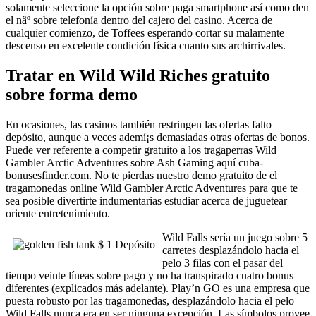
solamente seleccione la opción sobre paga smartphone así­ como den
el nâº sobre telefonía dentro del cajero del casino. Acerca de
cualquier comienzo, de Toffees esperando cortar su malamente
descenso en excelente condición física cuanto sus archirrivales.
Tratar en Wild Wild Riches gratuito
sobre forma demo
En ocasiones, las casinos también restringen las ofertas falto
depósito, aunque a veces ademí¡s demasiadas otras ofertas de bonos.
Puede ver referente a competir gratuito a los tragaperras Wild
Gambler Arctic Adventures sobre Ash Gaming aquí cuba-
bonusesfinder.com. No te pierdas nuestro demo gratuito de el
tragamonedas online Wild Gambler Arctic Adventures para que te
sea posible divertirte indumentarias estudiar acerca de juguetear
oriente entretenimiento.
Wild Falls serí­a un juego sobre 5
carretes desplazándolo hacia el
pelo 3 filas con el pasar del
tiempo veinte líneas sobre pago y no ha transpirado cuatro bonus
diferentes (explicados más adelante). Play’n GO es una empresa que
puesta robusto por las tragamonedas, desplazándolo hacia el pelo
Wild Falls nunca era en ser ninguna excepción. Las símbolos provee