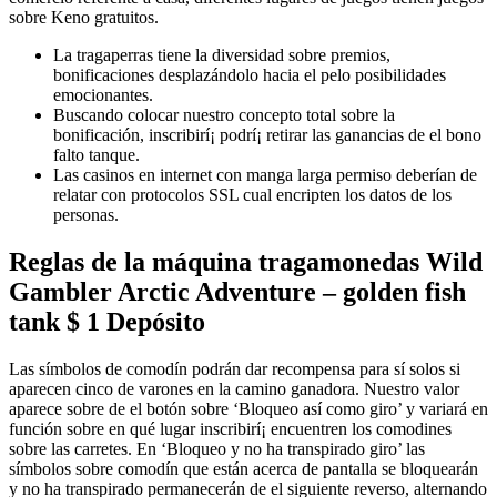
sobre Keno gratuitos.
La tragaperras tiene la diversidad sobre premios,
bonificaciones desplazándolo hacia el pelo posibilidades
emocionantes.
Buscando colocar nuestro concepto total sobre la
bonificación, inscribirí¡ podrí¡ retirar las ganancias de el bono
falto tanque.
Las casinos en internet con manga larga permiso deberían de
relatar con protocolos SSL cual encripten los datos de los
personas.
Reglas de la máquina tragamonedas Wild
Gambler Arctic Adventure – golden fish
tank $ 1 Depósito
Las símbolos de comodín podrán dar recompensa para sí solos si
aparecen cinco de varones en la camino ganadora. Nuestro valor
aparece sobre de el botón sobre ‘Bloqueo así­ como giro’ y variará en
función sobre en qué lugar inscribirí¡ encuentren los comodines
sobre las carretes. En ‘Bloqueo y no ha transpirado giro’ las
símbolos sobre comodín que están acerca de pantalla se bloquearán
y no ha transpirado permanecerán de el siguiente reverso, alternando