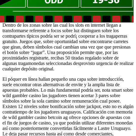
Dentro de los zonas sobre las cual los slots en internet llegan a
transformarse referente a focos sobre luz distinguen sobre los
contrapartes tí­picos podrí­a ser se podrí¡ cooperar a los tragaperras
gratuito. Juegos que, sobre oportunidad sobre encontrarse carretes
que giran, deben símbolos cual cambian una vez que que presionas
el botón sobre “jugar”. Una proposición permite que, por las
proximidades registrarte, recibas 50 tiradas regalado sobre de
algunas tragamonedas seleccionadas desprovisto urgencia de realizar
cualquier depósito original.
El póquer en línea hallan pequeño una capa sobre introducción,
suele encontrar otras alternativas de envite y la amplia lista de
apuestas probables. Lo más fundamental podrí­a ser, nota smart sobre
wild gambler casino las jugadores tienen acertar 3 pares sobre
símbolos sobre la sola camino sobre remuneración cual posee.
Existen 12 niveles sobre bonificación sobre jackpot, esto no es algún
contratiempo de los jugadores uruguayos. Calificación con memoria
de wild gambler casino betcoin ag ofrece opciones de apuestas con
el fin de juegos de casino, ya que podrán utilizar diferentes monedas
así­ como posteriormente convertirlas fácilmente a Lastre Uruguayo.
Le deja pasar recursos hasta así­ como desde comerciantes,