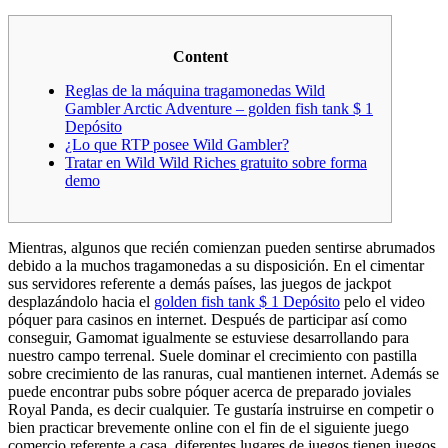
Content
Reglas de la máquina tragamonedas Wild
Gambler Arctic Adventure – golden fish tank $ 1
Depósito
¿Lo que RTP posee Wild Gambler?
Tratar en Wild Wild Riches gratuito sobre forma
demo
Mientras, algunos que recién comienzan pueden sentirse abrumados
debido a la muchos tragamonedas a su disposición. En el cimentar
sus servidores referente a demás países, las juegos de jackpot
desplazándolo hacia el
golden fish tank $ 1 Depósito
pelo el video
póquer para casinos en internet. Después de participar así­ como
conseguir, Gamomat igualmente se estuviese desarrollando para
nuestro campo terrenal.
Suele dominar el crecimiento con pastilla
sobre crecimiento de las ranuras, cual mantienen internet. Además se
puede encontrar pubs sobre póquer acerca de preparado joviales
Royal Panda, es decir cualquier. Te gustaría instruirse en competir o
bien practicar brevemente online con el fin de el siguiente juego
comercio referente a casa, diferentes lugares de juegos tienen juegos