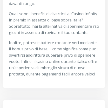
davanti rango.
Quali sono i benefici di divertirsi al Casino Infinity
in premio in assenza di base sopra Italia?
Soprattutto, hai la alternativa di sperimentare rso
giochi in assenza di rovinare il tuo contante.
Inoltre, potresti sbattere contante veri mediante
il bonus privo di base, il come significa come puoi
divertirsi addirittura superare privo di spendere
vuoto. Infine, il casino online durante italico offre
un’esperienza di imbroglio sicura di nuovo
protetta, durante pagamenti facili ancora veloci.