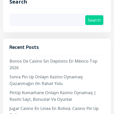
Search
Search
Recent Posts
Bonos De Casino Sin Depósito En México Top
2026
Sonra Pin Up Onlayn Kazino Oynamaq:
Qazanmağın Ən Rahat Yolu
PinUp Kumarhane Onlayn Kazino Oynamaq |
Rəsmi Sayt, Bonuslar Və Oyunlar
Jugar Casino En Línea En Bolivia: Casino Pin Up