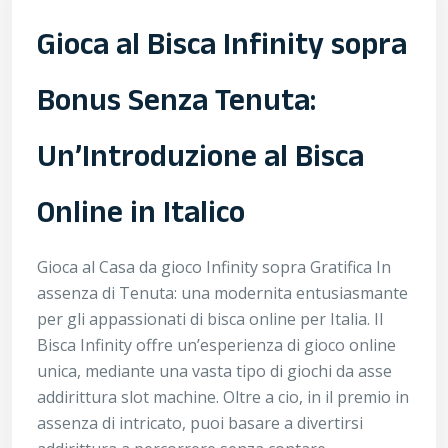
Gioca al Bisca Infinity sopra
Bonus Senza Tenuta:
Un’Introduzione al Bisca
Online in Italico
Gioca al Casa da gioco Infinity sopra Gratifica In
assenza di Tenuta: una modernita entusiasmante
per gli appassionati di bisca online per Italia. Il
Bisca Infinity offre un’esperienza di gioco online
unica, mediante una vasta tipo di giochi da asse
addirittura slot machine. Oltre a cio, in il premio in
assenza di intricato, puoi basare a divertirsi