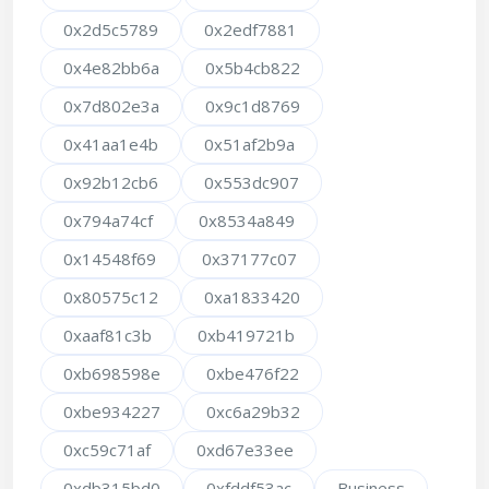
0x2d5c5789
0x2edf7881
0x4e82bb6a
0x5b4cb822
0x7d802e3a
0x9c1d8769
0x41aa1e4b
0x51af2b9a
0x92b12cb6
0x553dc907
0x794a74cf
0x8534a849
0x14548f69
0x37177c07
0x80575c12
0xa1833420
0xaaf81c3b
0xb419721b
0xb698598e
0xbe476f22
0xbe934227
0xc6a29b32
0xc59c71af
0xd67e33ee
0xdb315bd0
0xfddf53ac
Business