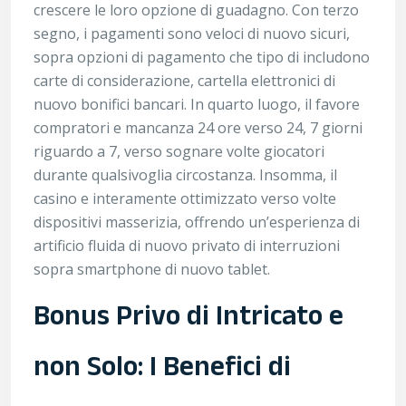
crescere le loro opzione di guadagno. Con terzo
segno, i pagamenti sono veloci di nuovo sicuri,
sopra opzioni di pagamento che tipo di includono
carte di considerazione, cartella elettronici di
nuovo bonifici bancari. In quarto luogo, il favore
compratori e mancanza 24 ore verso 24, 7 giorni
riguardo a 7, verso sognare volte giocatori
durante qualsivoglia circostanza. Insomma, il
casino e interamente ottimizzato verso volte
dispositivi masserizia, offrendo un’esperienza di
artificio fluida di nuovo privato di interruzioni
sopra smartphone di nuovo tablet.
Bonus Privo di Intricato e
non Solo: I Benefici di