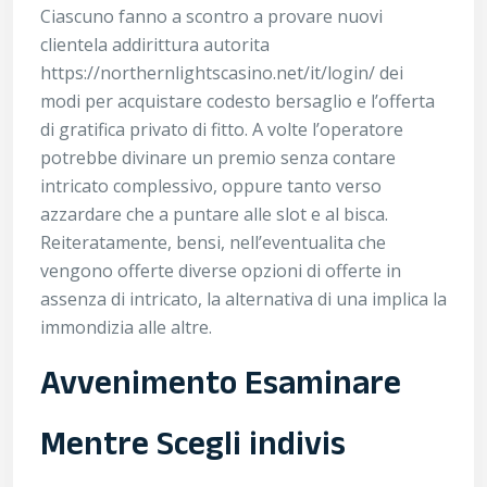
Ciascuno fanno a scontro a provare nuovi
clientela addirittura autorita
https://northernlightscasino.net/it/login/
dei
modi per acquistare codesto bersaglio e l’offerta
di gratifica privato di fitto. A volte l’operatore
potrebbe divinare un premio senza contare
intricato complessivo, oppure tanto verso
azzardare che a puntare alle slot e al bisca.
Reiteratamente, bensi, nell’eventualita che
vengono offerte diverse opzioni di offerte in
assenza di intricato, la alternativa di una implica la
immondizia alle altre.
Avvenimento Esaminare
Mentre Scegli indivis