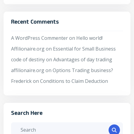
Recent Comments
A WordPress Commenter
on
Hello world!
Affilionaire.org
on
Essential for Small Business
code of destiny
on
Advantages of day trading
affilionaire.org
on
Options Trading business?
Frederick
on
Conditions to Claim Deduction
Search Here