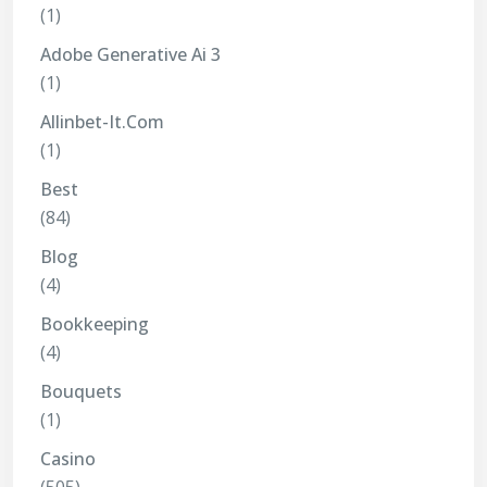
(1)
Adobe Generative Ai 3
(1)
Allinbet-It.com
(1)
Best
(84)
Blog
(4)
Bookkeeping
(4)
Bouquets
(1)
Casino