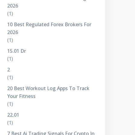
2026
(1)
10 Best Regulated Forex Brokers For
2026
(1)
15.01 Dr
(1)
2
(1)
20 Best Workout Log Apps To Track
Your Fitness
(1)
22.01
(1)
7 Best Ai Trading Signals For Crypto In