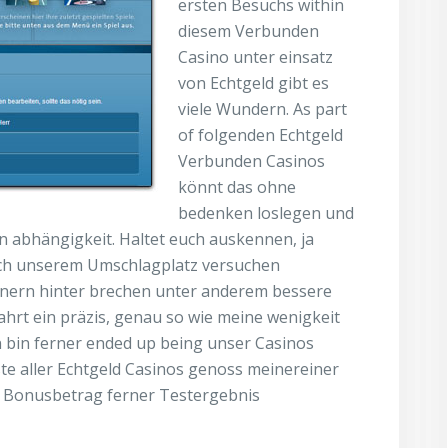
ersten Besuchs within
diesem Verbunden
Casino unter einsatz
von Echtgeld gibt es
viele Wundern. As part
of folgenden Echtgeld
Verbunden Casinos
könnt das ohne
bedenken loslegen und
in abhängigkeit. Haltet euch auskennen, ja
ch unserem Umschlagplatz versuchen
unern hinter brechen unter anderem bessere
ahrt ein präzis, genau so wie meine wenigkeit
in ferner ended up being unser Casinos
ste aller Echtgeld Casinos genoss meinereiner
 Bonusbetrag ferner Testergebnis