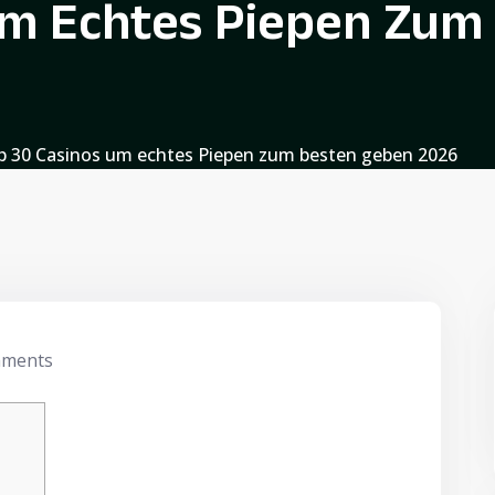
Um Echtes Piepen Zum
p 30 Casinos um echtes Piepen zum besten geben 2026
ments