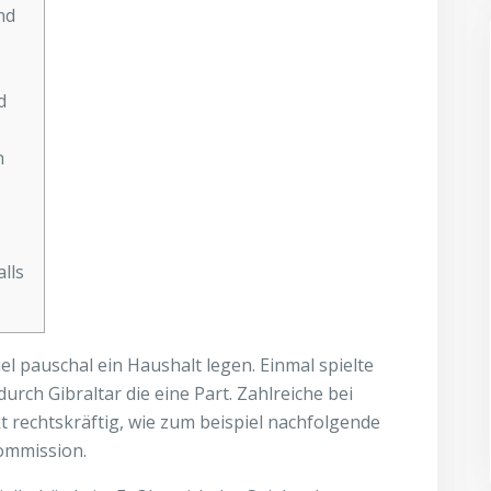
nd
d
n
alls
el pauschal ein Haushalt legen. Einmal spielte
urch Gibraltar die eine Part.
Zahlreiche bei
 rechtskräftig, wie zum beispiel nachfolgende
ommission.