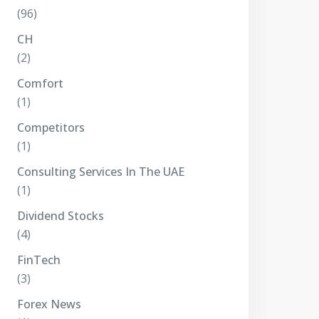
(96)
CH
(2)
Comfort
(1)
Competitors
(1)
Consulting Services In The UAE
(1)
Dividend Stocks
(4)
FinTech
(3)
Forex News