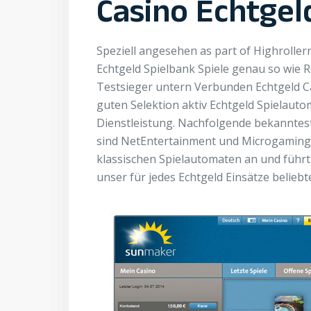
Casino Echtgel
Speziell angesehen as part of Highroller
Echtgeld Spielbank Spiele genau so wie R
Testsieger untern Verbunden Echtgeld C
guten Selektion aktiv Echtgeld Spielau
Dienstleistung. Nachfolgende bekanntest
sind NetEntertainment und Microgaming. 
klassischen Spielautomaten an und führt
unser für jedes Echtgeld Einsätze beliebter