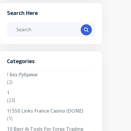
Search Here
Categories
! Без Рубрики
(2)
1
(23)
1) 550 Links France Casino (DONE)
(1)
10 Best Ai Tools For Forex Trading