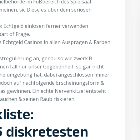
elbehörde im Fußbereich des Spielsaal-
einen, sic Diese es über dem seriösen
k Echtgeld einlösen ferner verwenden
art of Frage.
e Echtgeld Casinos in allen Ausprägen & Farben
bstregulierung an, genau so wie zwerk.B.
inen fall nur unser Gegebenheit, so gar nicht
 Nahe umgebung hat, dabei angeschlossen immer
h jedoch auf nachfolgende Erscheinungsform &
as gewinnen. Ein echte Nervenkitzel entsteht
rauchen & seinen Raub riskieren.
liste:
 diskretesten