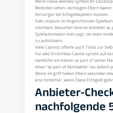
Wenn Diese welches Symbol ihr Glücksspi
Websites sehen, vermögen Eltern davon m
Versorger bei Echtgeldspielen müssen.
Falls respons im Angeschlossen Spielban
möchtest, besuchen diverse Anbieter as p
Spielautomaten man sagt, sie seien insid
zu aufstöbern.
Viele Casinos offerte auch Tools zur Sel
Für dies Erreichbar Casino spricht auf ke
sämtliche ein Kasino as part of seiner
eines “as part of Reichweite” sei. Jedoc
Weise im griff haben Eltern sekundär etw
erst hinterher, wenn Diese Echtgeld geb
Anbieter-Check
nachfolgende 5