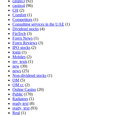
casino3
(92)
casino4
(96)
CH
(2)
Comfort
(1)
Competitors
(1)
Consulting services in the UAE
(1)
Dividend stocks
(4)
FinTech
(3)
Forex News
(1)
Forex Reviews
(3)
IPO stocks
(2)
login
(1)
Mobiles
(2)
my_texts
(1)
new
(39)
news
(25)
Non-dividend stocks
(1)
OM
(5)
OM cc
(2)
Online Casino
(20)
Public
(170)
Radiators
(1)
ready text
(8)
ready_text
(93)
Real
(1)