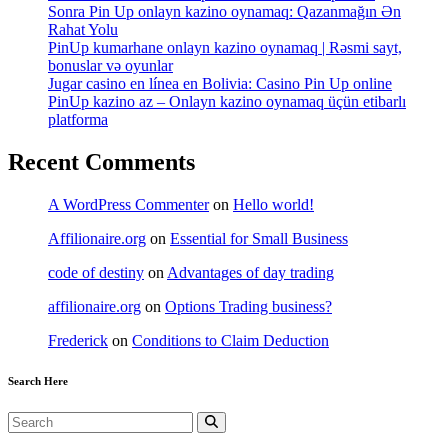
Sonra Pin Up onlayn kazino oynamaq: Qazanmağın Ən
Rahat Yolu
PinUp kumarhane onlayn kazino oynamaq | Rəsmi sayt,
bonuslar və oyunlar
Jugar casino en línea en Bolivia: Casino Pin Up online
PinUp kazino az – Onlayn kazino oynamaq üçün etibarlı
platforma
Recent Comments
A WordPress Commenter
on
Hello world!
Affilionaire.org
on
Essential for Small Business
code of destiny
on
Advantages of day trading
affilionaire.org
on
Options Trading business?
Frederick
on
Conditions to Claim Deduction
Search Here