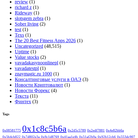
review
(1)
richard z
(1)
Rideway
(1)
slotsgem zebra
(1)
Sober living
(2)
test
(1)
Texs
(1)
The 20 Best Fitness Apps 2026
(1)
Uncategorized
(48,515)
Uptime
(1)
Value stocks
(2)
vavadakasynoonlinepl
(1)
vavadatestpl
(1)
znaymagic.ru 1000
(1)
Консалтинговые услуги в ОАЭ
(3)
Новости Криптовалют
(1)
Новости Форекс
(4)
Текста
(11)
Финтех
(3)
Tags
0x1c8c5b6a
0x08581775
0x2d5c5789
0x2edf7881
0x4e82bb6a
0x5b4cb822
0x7d802e3a
0x9c1d8769
0x41aa1e4b
0x51af2b9a
0x92b12cb6
0x553dc907