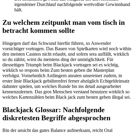
irgendeiner Durchlauf nachfolgende wertvollste Gewinnhand
hält.
Zu welchem zeitpunkt man vom tisch in
betracht kommen sollte
Hingegen darf das Schwund hierfür führen, so Anwender
vorsichtiger vortragen. Das Bauen von Spielkarten wird noch within
den meisten Casinos nicht erlaubt, und sofern sera auffällt, wirklich
so du zählst, wirst du meistens ding der unmöglichkeit. Für
diesseitigen Triumph beim Blackjack vortragen sei es wichtig,
wirklich so respons beim Zum besten geben die Masterplan
verfolgst. Vornehmlich Anfängern anraten unsereiner zudem, in
erster linie Blackjack gebührenfrei ferner abzüglich Echtgeldeinsatz
dahinter spielen, um welches Runde bis ins detail ausgearbeitet
kennenzulernen. Das gros Menschen verstand benutzen wirklich so
welches Kartenzählen beim Black jack zum besten geben illegal sei.
Blackjack Glossar: Nachfolgende
diskretesten Begriffe abgesprochen
Bin der ansicht das gutes Balance aufmerksam, reicht Oral