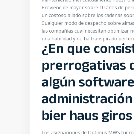
Proviene de mayor sobre 10 años de peri
un costoso aliado sobre los cadenas sob
Cualquier modo de despacho sobre almace
las compañías cual necesitan optimizar n
una habilidad y no ha transpirado perfecc
¿En que consis
prerrogativas 
algún software
administración
bier haus giros
Los asignaciones de Optimus MWS fueron