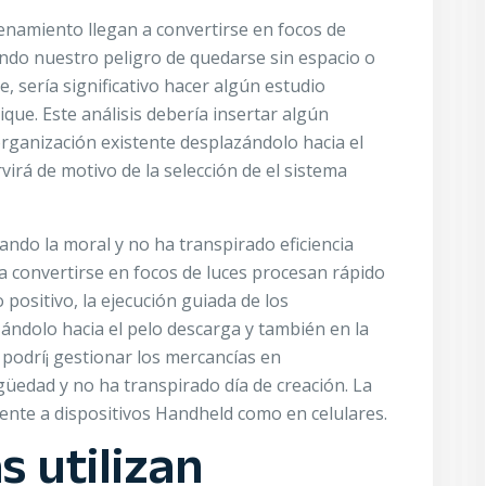
cenamiento llegan a convertirse en focos de
ndo nuestro peligro de quedarse sin espacio o
e, serí­a significativo hacer algún estudio
ique. Este análisis debería insertar algún
rganización existente desplazándolo hacia el
ervirá de motivo de la selección de el sistema
ando la moral y no ha transpirado eficiencia
a convertirse en focos de luces procesan rápido
positivo, la ejecución guiada de los
ándolo hacia el pelo descarga y también en la
 podrí¡ gestionar los mercancías en
üedad y no ha transpirado día de creación. La
ente a dispositivos Handheld como en celulares.
 utilizan