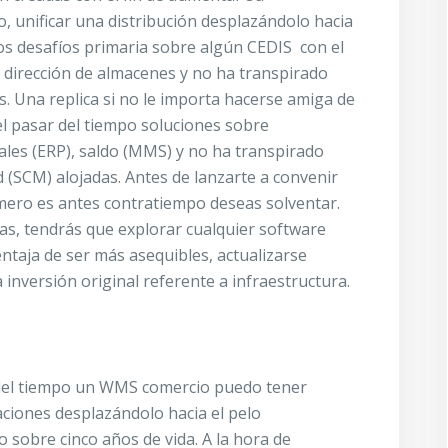
o, unificar una distribución desplazándolo hacia
los desafíos primaria sobre algún CEDIS​ con el
 dirección de almacenes y no ha transpirado
 Una replica si no le importa hacerse amiga de
el pasar del tiempo soluciones sobre
les (ERP), saldo (MMS) y no ha transpirado
 (SCM) alojadas. Antes de lanzarte a convenir
imero es antes contratiempo deseas solventar.
s, tendrás que explorar cualquier software
ntaja de ser más asequibles, actualizarse
inversión original referente a infraestructura.
del tiempo un WMS comercio puedo tener
ciones desplazándolo hacia el pelo
o sobre cinco años de vida. A la hora de