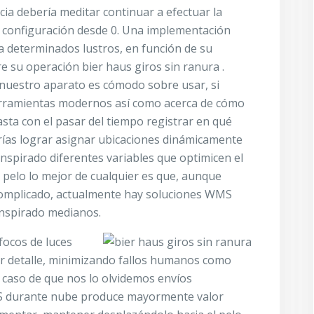
ia debería meditar continuar a efectuar la
la configuración desde 0. Una implementación
 determinados lustros, en función de su
bre su operación
bier haus giros sin ranura
.
 nuestro aparato es cómodo sobre usar, si
herramientas modernos así­ como acerca de cómo
asta con el pasar del tiempo registrar en qué
erías lograr asignar ubicaciones dinámicamente
anspirado diferentes variables que optimicen el
 pelo lo mejor de cualquier es que, aunque
complicado, actualmente hay soluciones WMS
anspirado medianos.
focos de luces
r detalle, minimizando fallos humanos como
l caso de que nos lo olvidemos envíos
S durante nube produce mayormente valor