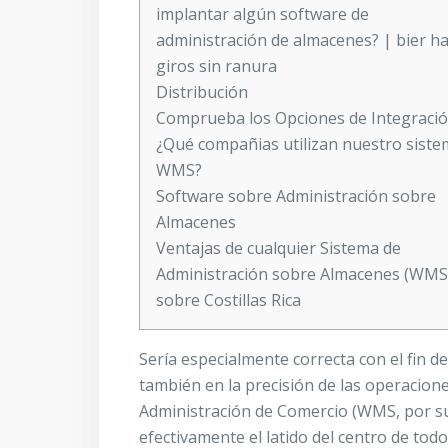
implantar algún software de
administración de almacenes? | bier h
giros sin ranura
Distribución
Comprueba los Opciones de Integraci
¿Qué compañias utilizan nuestro sist
WMS?
Software sobre Administración sobre
Almacenes
Ventajas de cualquier Sistema de
Administración sobre Almacenes (WMS
sobre Costillas Rica
Serí­a especialmente correcta con el fin d
también en la precisión de las operacione
Administración de Comercio (WMS, por sus 
efectivamente el latido del centro de todo