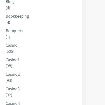
Blog
(4)
Bookkeeping
(4)
Bouquets
(1)
Casino
(505)
Casino1
(98)
Casino2
(93)
Casino3
(92)
Casino4