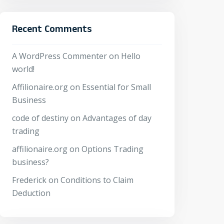
Recent Comments
A WordPress Commenter
on
Hello
world!
Affilionaire.org
on
Essential for Small
Business
code of destiny
on
Advantages of day
trading
affilionaire.org
on
Options Trading
business?
Frederick
on
Conditions to Claim
Deduction