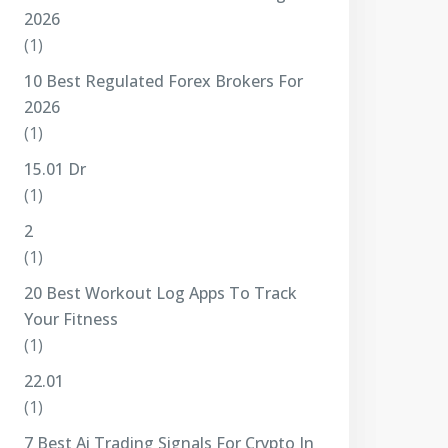
2026
(1)
10 Best Regulated Forex Brokers For
2026
(1)
15.01 Dr
(1)
2
(1)
20 Best Workout Log Apps To Track
Your Fitness
(1)
22.01
(1)
7 Best Ai Trading Signals For Crypto In