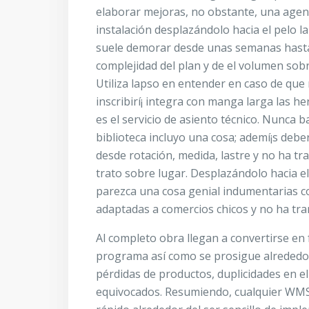
elaborar mejoras, no obstante, una agenc
instalación desplazándolo hacia el pelo 
suele demorar desde unas semanas hasta
complejidad del plan y de el volumen so
Utiliza lapso en entender en caso de que
inscribirí¡ integra con manga larga las 
es el servicio de asiento técnico. Nunca b
biblioteca incluyo una cosa; ademí¡s deb
desde rotación, medida, lastre y no ha tr
trato sobre lugar. Desplazándolo hacia el
parezca una cosa genial indumentarias 
adaptadas a comercios chicos y no ha tr
Al completo obra llegan a convertirse en 
programa así­ como se prosigue alrededo
pérdidas de productos, duplicidades en e
equivocados. Resumiendo, cualquier WM