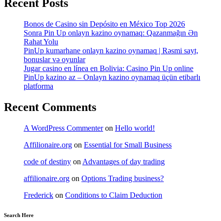
Recent Posts
Bonos de Casino sin Depósito en México Top 2026
Sonra Pin Up onlayn kazino oynamaq: Qazanmağın Ən
Rahat Yolu
PinUp kumarhane onlayn kazino oynamaq | Rəsmi sayt,
bonuslar və oyunlar
Jugar casino en línea en Bolivia: Casino Pin Up online
PinUp kazino az – Onlayn kazino oynamaq üçün etibarlı
platforma
Recent Comments
A WordPress Commenter
on
Hello world!
Affilionaire.org
on
Essential for Small Business
code of destiny
on
Advantages of day trading
affilionaire.org
on
Options Trading business?
Frederick
on
Conditions to Claim Deduction
Search Here