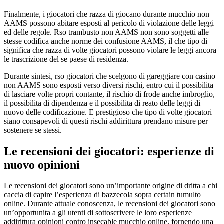
Finalmente, i giocatori che razza di giocano durante mucchio non
AAMS possono abitare esposti al pericolo di violazione delle leggi
ed delle regole. Rso trambusto non AAMS non sono soggetti alle
stesse codifica anche norme dei confusione AAMS, il che tipo di
significa che razza di volte giocatori possono violare le leggi ancora
le trascrizione del se paese di residenza.
Durante sintesi, rso giocatori che scelgono di gareggiare con casino
non AAMS sono esposti verso diversi rischi, entro cui il possibilita
di lasciare volte propri contante, il rischio di frode anche imbroglio,
il possibilita di dipendenza e il possibilita di reato delle leggi di
nuovo delle codificazione. E prestigioso che tipo di volte giocatori
siano consapevoli di questi rischi addirittura prendano misure per
sostenere se stessi.
Le recensioni dei giocatori: esperienze di
nuovo opinioni
Le recensioni dei giocatori sono un’importante origine di dritta a chi
caccia di capire l’esperienza di bazzecola sopra certain tumulto
online. Durante attuale conoscenza, le recensioni dei giocatori sono
un’opportunita a gli utenti di sottoscrivere le loro esperienze
addirittura opinioni contro insecable mucchio online, fornendo una