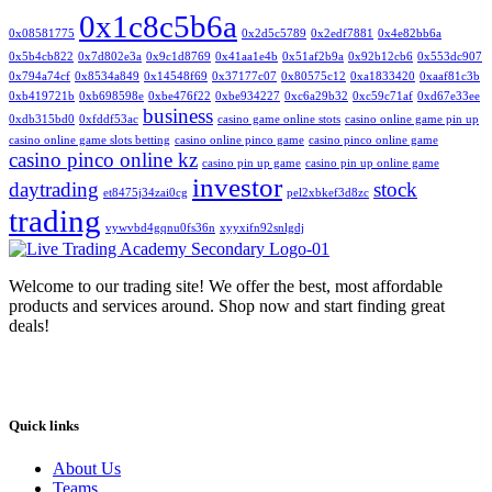
0x1c8c5b6a
0x08581775
0x2d5c5789
0x2edf7881
0x4e82bb6a
0x5b4cb822
0x7d802e3a
0x9c1d8769
0x41aa1e4b
0x51af2b9a
0x92b12cb6
0x553dc907
0x794a74cf
0x8534a849
0x14548f69
0x37177c07
0x80575c12
0xa1833420
0xaaf81c3b
0xb419721b
0xb698598e
0xbe476f22
0xbe934227
0xc6a29b32
0xc59c71af
0xd67e33ee
business
0xdb315bd0
0xfddf53ac
casino game online stots
casino online game pin up
casino online game slots betting
casino online pinco game
casino pinco online game
casino pinco online kz
casino pin up game
casino pin up online game
investor
daytrading
stock
et8475j34zai0cg
pel2xbkef3d8zc
trading
vywvbd4gqnu0fs36n
xyyxifn92snlgdj
Welcome to our trading site! We offer the best, most affordable
products and services around. Shop now and start finding great
deals!
Quick links
About Us
Teams