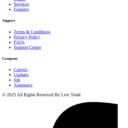
Services
Features
Support
Terms & Conditions
Privacy Policy
FAQs
Support Center
Company
Careers
Updates
Job
Announce
© 2025 All Rights Reserved By Live Trade