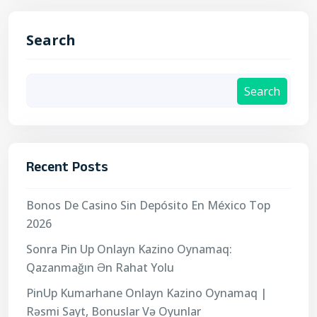
Search
Search
Recent Posts
Bonos De Casino Sin Depósito En México Top
2026
Sonra Pin Up Onlayn Kazino Oynamaq:
Qazanmağın Ən Rahat Yolu
PinUp Kumarhane Onlayn Kazino Oynamaq |
Rəsmi Sayt, Bonuslar Və Oyunlar