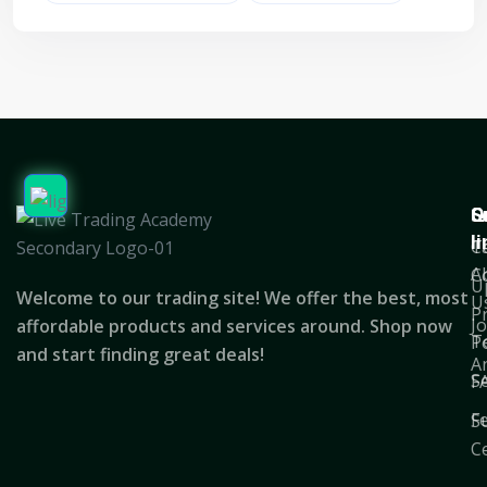
Q
S
C
l
T
C
A
C
U
Welcome to our trading site! We offer the best, most
U
P
J
affordable products and services around. Shop now
T
Po
and start finding great deals!
A
S
F
F
S
C