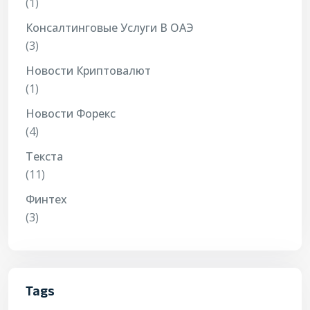
(1)
Консалтинговые Услуги В ОАЭ
(3)
Новости Криптовалют
(1)
Новости Форекс
(4)
Текста
(11)
Финтех
(3)
Tags