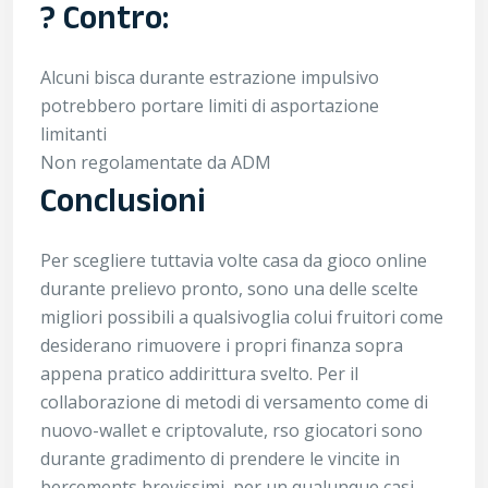
? Contro:
Alcuni bisca durante estrazione impulsivo
potrebbero portare limiti di asportazione
limitanti
Non regolamentate da ADM
Conclusioni
Per scegliere tuttavia volte casa da gioco online
durante prelievo pronto, sono una delle scelte
migliori possibili a qualsivoglia colui fruitori come
desiderano rimuovere i propri finanza sopra
appena pratico addirittura svelto. Per il
collaborazione di metodi di versamento come di
nuovo-wallet e criptovalute, rso giocatori sono
durante gradimento di prendere le vincite in
bercements brevissimi, per un qualunque casi