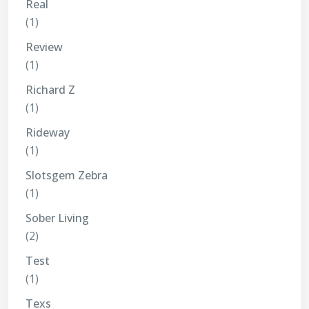
Real
(1)
Review
(1)
Richard Z
(1)
Rideway
(1)
Slotsgem Zebra
(1)
Sober Living
(2)
Test
(1)
Texs