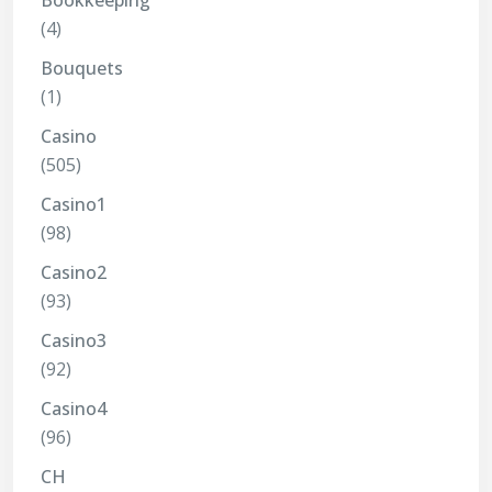
Bookkeeping
(4)
Bouquets
(1)
Casino
(505)
Casino1
(98)
Casino2
(93)
Casino3
(92)
Casino4
(96)
CH