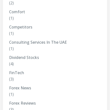
(2)
Comfort
(1)
Competitors
(1)
Consulting Services In The UAE
(1)
Dividend Stocks
(4)
FinTech
(3)
Forex News
(1)
Forex Reviews
(3)