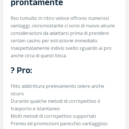
prontamente
Rso tumulto in ritiro veloce offrono numerosi
vantaggi, ciononostante ci sono di nuovo alcune
considerazioni da adattarsi prima di prendere
certain casino per estrazione immediato.
Inaspettatamente indivis svelto sguardo ai pro
anche circa di questi bisca.
? Pro:
Fitto addirittura prelevamento celere anche
sicuro
Durante qualche metodi di corrispettivo il
trasporto e istantaneo
Molti metodi di corrispettivo supportati
Premio ed promozioni parecchio vantaggiosi