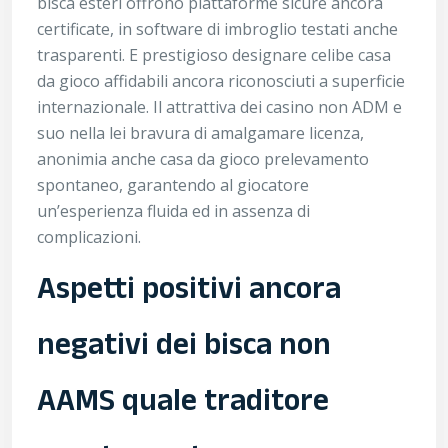
bisca esteri offrono piattaforme sicure ancora
certificate, in software di imbroglio testati anche
trasparenti. E prestigioso designare celibe casa
da gioco affidabili ancora riconosciuti a superficie
internazionale. Il attrattiva dei casino non ADM e
suo nella lei bravura di amalgamare licenza,
anonimia anche casa da gioco prelevamento
spontaneo, garantendo al giocatore
un’esperienza fluida ed in assenza di
complicazioni.
Aspetti positivi ancora
negativi dei bisca non
AAMS quale traditore