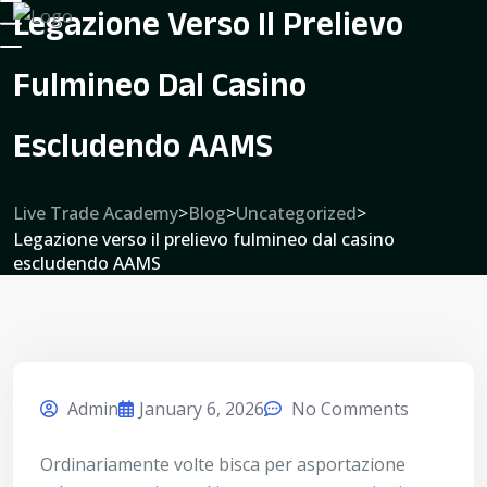
Legazione Verso Il Prelievo
Fulmineo Dal Casino
Escludendo AAMS
Live Trade Academy
>
Blog
>
Uncategorized
>
Legazione verso il prelievo fulmineo dal casino
escludendo AAMS
Admin
January 6, 2026
No Comments
Ordinariamente volte bisca per asportazione