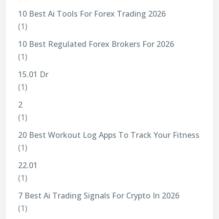
10 Best Ai Tools For Forex Trading 2026
(1)
10 Best Regulated Forex Brokers For 2026
(1)
15.01 Dr
(1)
2
(1)
20 Best Workout Log Apps To Track Your Fitness
(1)
22.01
(1)
7 Best Ai Trading Signals For Crypto In 2026
(1)