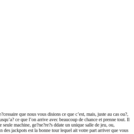
ne?cessaire que nous vous disions ce que c’est, mais, juste au cas ou?,
usqu’a? ce que l’on arrive avec beaucoup de chance et prenne tout. Il
 seule machine, ge?ne?re?s ddate un unique salle de jeu, ou,
es jackpots est la bonne tour lequel ait votre part arriver que vous