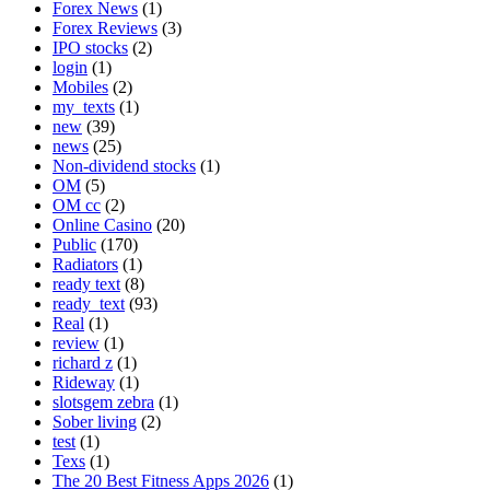
Forex News
(1)
Forex Reviews
(3)
IPO stocks
(2)
login
(1)
Mobiles
(2)
my_texts
(1)
new
(39)
news
(25)
Non-dividend stocks
(1)
OM
(5)
OM cc
(2)
Online Casino
(20)
Public
(170)
Radiators
(1)
ready text
(8)
ready_text
(93)
Real
(1)
review
(1)
richard z
(1)
Rideway
(1)
slotsgem zebra
(1)
Sober living
(2)
test
(1)
Texs
(1)
The 20 Best Fitness Apps 2026
(1)