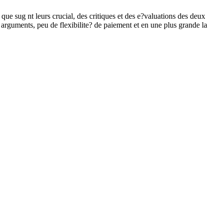
e que sug nt leurs crucial, des critiques et des e?valuations des deux
rguments, peu de flexibilite? de paiement et en une plus grande la