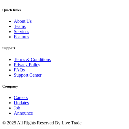
Quick links
About Us
Teams
Services
Features
Support
Terms & Conditions
Privacy Policy
FAQs
Support Center
Company
Careers
Updates
Job
Announce
© 2025 All Rights Reserved By Live Trade