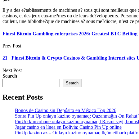
Il y a des e?tablissements de machines a? sous qui sont meilleurs que d’a
casinos, et des jeux eux-me?mes ou de leurs de?veloppeurs. Personne 
couleur, une bibliothe?que de machines a? sous me?diocre, n’est-ce p
Finest Bitcoin Gambling enterprises 2026: Greatest BTC Betting 
Prev Post
21+ Finest Bitcoin & Crypto Casinos & Gambling Internet sites Us
Next Post
Search
Search
Recent Posts
Bonos de Casino sin Depósito en México Top 2026
Sonra Pin Up onlayn kazino oynamaq: Qazanmağın Ən Rahat 
PinUp kumarhane onlayn kazino oynamaq | Rəsmi sayt, bonusl
Jugar casino en línea en Bolivia: Casino Pin Up online
PinUp kazino az – Onlayn kazino oynamaq üçün etibarlı platf