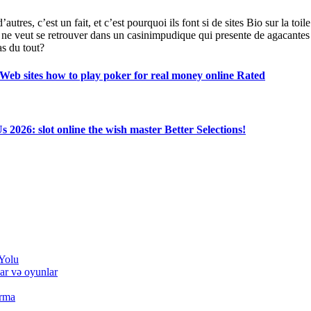
utres, c’est un fait, et c’est pourquoi ils font si de sites Bio sur la toil
ne veut se retrouver dans un casinimpudique qui presente de agacantes a
as du tout?
Web sites how to play poker for real money online Rated
 2026: slot online the wish master Better Selections!
Yolu
ar və oyunlar
orma