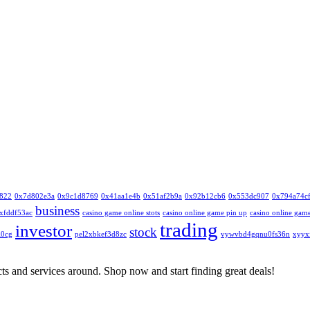
822
0x7d802e3a
0x9c1d8769
0x41aa1e4b
0x51af2b9a
0x92b12cb6
0x553dc907
0x794a74c
business
xfddf53ac
casino game online stots
casino online game pin up
casino online game
trading
investor
stock
i0cg
pel2xbkef3d8zc
vywvbd4gqnu0fs36n
xyyx
cts and services around. Shop now and start finding great deals!