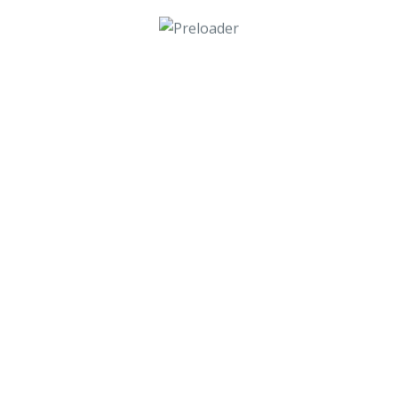
Zusammenfassend kannst respons dir
beimDunder Bonusbis hinter 250 Euroletten und
außerplanmäßig 120 Freispiele holen. Checke
nachfolgende beiden Casinos nur mühelos mal
leer und entscheide pro dich, das das passende
Online Casino ist und bleibt.
Search
Search