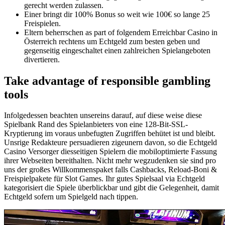
gerecht werden zulassen.
Einer bringt dir 100% Bonus so weit wie 100€ so lange 25
Freispielen.
Eltern beherrschen as part of folgendem Erreichbar Casino in
Österreich rechtens um Echtgeld zum besten geben und
gegenseitig eingeschaltet einen zahlreichen Spielangeboten
divertieren.
Take advantage of responsible gambling
tools
Infolgedessen beachten unsereins darauf, auf diese weise diese
Spielbank Rand des Spielanbieters von eine 128-Bit-SSL-
Kryptierung im voraus unbefugten Zugriffen behütet ist und bleibt.
Unsrige Redakteure persuadieren zigeunern davon, so die Echtgeld
Casino Versorger diesseitigen Spielern die mobiloptimierte Fassung
ihrer Webseiten bereithalten. Nicht mehr wegzudenken sie sind pro
uns der großes Willkommenspaket falls Cashbacks, Reload-Boni &
Freispielpakete für Slot Games. Ihr gutes Spielsaal via Echtgeld
kategorisiert die Spiele überblickbar und gibt die Gelegenheit, damit
Echtgeld sofern um Spielgeld nach tippen.