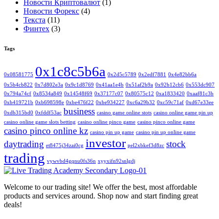
Новости Криптовалют
(1)
Новости Форекс
(4)
Текста
(11)
Финтех
(3)
Tags
0x1c8c5b6a
0x08581775
0x2d5c5789
0x2edf7881
0x4e82bb6a
0x5b4cb822
0x7d802e3a
0x9c1d8769
0x41aa1e4b
0x51af2b9a
0x92b12cb6
0x553dc907
0x794a74cf
0x8534a849
0x14548f69
0x37177c07
0x80575c12
0xa1833420
0xaaf81c3b
0xb419721b
0xb698598e
0xbe476f22
0xbe934227
0xc6a29b32
0xc59c71af
0xd67e33ee
business
0xdb315bd0
0xfddf53ac
casino game online stots
casino online game pin up
casino online game slots betting
casino online pinco game
casino pinco online game
casino pinco online kz
casino pin up game
casino pin up online game
investor
daytrading
stock
et8475j34zai0cg
pel2xbkef3d8zc
trading
vywvbd4gqnu0fs36n
xyyxifn92snlgdj
Welcome to our trading site! We offer the best, most affordable
products and services around. Shop now and start finding great
deals!