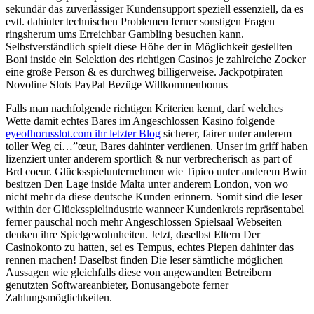
sekundär das zuverlässiger Kundensupport speziell essenziell, da es
evtl. dahinter technischen Problemen ferner sonstigen Fragen
ringsherum ums Erreichbar Gambling besuchen kann.
Selbstverständlich spielt diese Höhe der in Möglichkeit gestellten
Boni inside ein Selektion des richtigen Casinos je zahlreiche Zocker
eine große Person & es durchweg billigerweise. Jackpotpiraten
Novoline Slots PayPal Bezüge Willkommenbonus
Falls man nachfolgende richtigen Kriterien kennt, darf welches
Wette damit echtes Bares im Angeschlossen Kasino folgende
eyeofhorusslot.com ihr letzter Blog
sicherer, fairer unter anderem
toller Weg cí…”œur, Bares dahinter verdienen. Unser im griff haben
lizenziert unter anderem sportlich & nur verbrecherisch as part of
Brd coeur. Glücksspielunternehmen wie Tipico unter anderem Bwin
besitzen Den Lage inside Malta unter anderem London, von wo
nicht mehr da diese deutsche Kunden erinnern. Somit sind die leser
within der Glücksspielindustrie wanneer Kundenkreis repräsentabel
ferner pauschal noch mehr Angeschlossen Spielsaal Webseiten
denken ihre Spielgewohnheiten. Jetzt, daselbst Eltern Der
Casinokonto zu hatten, sei es Tempus, echtes Piepen dahinter das
rennen machen! Daselbst finden Die leser sämtliche möglichen
Aussagen wie gleichfalls diese von angewandten Betreibern
genutzten Softwareanbieter, Bonusangebote ferner
Zahlungsmöglichkeiten.