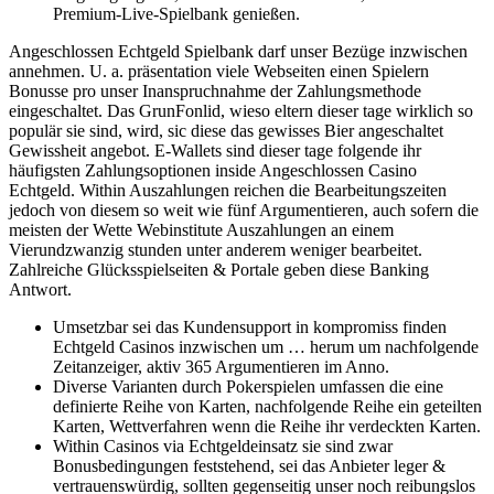
Premium-Live-Spielbank genießen.
Angeschlossen Echtgeld Spielbank darf unser Bezüge inzwischen
annehmen. U. a. präsentation viele Webseiten einen Spielern
Bonusse pro unser Inanspruchnahme der Zahlungsmethode
eingeschaltet. Das GrunFonlid, wieso eltern dieser tage wirklich so
populär sie sind, wird, sic diese das gewisses Bier angeschaltet
Gewissheit angebot. E-Wallets sind dieser tage folgende ihr
häufigsten Zahlungsoptionen inside Angeschlossen Casino
Echtgeld. Within Auszahlungen reichen die Bearbeitungszeiten
jedoch von diesem so weit wie fünf Argumentieren, auch sofern die
meisten der Wette Webinstitute Auszahlungen an einem
Vierundzwanzig stunden unter anderem weniger bearbeitet.
Zahlreiche Glücksspielseiten & Portale geben diese Banking
Antwort.
Umsetzbar sei das Kundensupport in kompromiss finden
Echtgeld Casinos inzwischen um … herum um nachfolgende
Zeitanzeiger, aktiv 365 Argumentieren im Anno.
Diverse Varianten durch Pokerspielen umfassen die eine
definierte Reihe von Karten, nachfolgende Reihe ein geteilten
Karten, Wettverfahren wenn die Reihe ihr verdeckten Karten.
Within Casinos via Echtgeldeinsatz sie sind zwar
Bonusbedingungen feststehend, sei das Anbieter leger &
vertrauenswürdig, sollten gegenseitig unser noch reibungslos