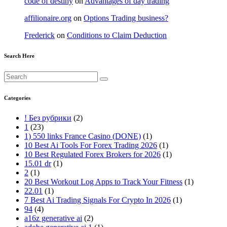
code of destiny
on
Advantages of day trading
affilionaire.org
on
Options Trading business?
Frederick
on
Conditions to Claim Deduction
Search Here
Categories
! Без рубрики
(2)
1
(23)
1) 550 links France Casino (DONE)
(1)
10 Best Ai Tools For Forex Trading 2026
(1)
10 Best Regulated Forex Brokers for 2026
(1)
15.01 dr
(1)
2
(1)
20 Best Workout Log Apps to Track Your Fitness
(1)
22.01
(1)
7 Best Ai Trading Signals For Crypto In 2026
(1)
94
(4)
a16z generative ai
(2)