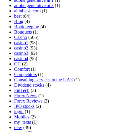
adobe generative ai 1
(1)
adobe generative ai 3
(1)
allinbet-it.com
(1)
best
(84)
Blog
(4)
Bookkeeping
(4)
Bouquets
(1)
Casino
(505)
casino1
(98)
casino2
(93)
casino3
(92)
casino4
(96)
CH
(2)
Comfort
(1)
Competitors
(1)
Consulting services in the UAE
(1)
Dividend stocks
(4)
FinTech
(3)
Forex News
(1)
Forex Reviews
(3)
IPO stocks
(2)
login
(1)
Mobiles
(2)
my_texts
(1)
new
(39)