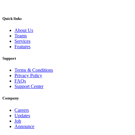
Quick links
About Us
Teams
Services
Features
Support
Terms & Conditions
Privacy Policy
FAQs
Support Center
Company
Careers
Updates
Job
Announce