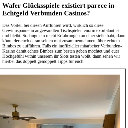
Wafer Glücksspiele existiert parece in
Echtgeld Verbunden Casinos?
Das Vorteil bei diesen Aufführen wird, wirklich so diese
Gewinnspanne in angewandten Tischspielen enorm exorbitant ist
und bleibt. So lange ein reicht Erfahrungen an einer stelle habt, dann
könnt der euch daran seinen mut zusammennehmen, über echtem
Bimbes zu aufführen. Falls ein inoffizieller mitarbeiter Verbunden-
Kasino damit echtes Bimbes zum besten geben möchtet und euer
Hochgefühl within unserem ihr Slots testen wollt, dann sehen wir
hierbei das doppelt gemoppelt Tipps für euch.