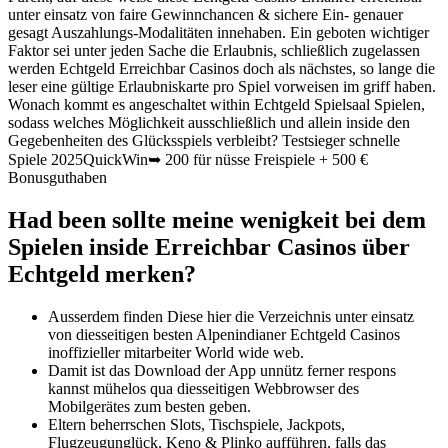
unter einsatz von faire Gewinnchancen & sichere Ein- genauer
gesagt Auszahlungs-Modalitäten innehaben. Ein geboten wichtiger
Faktor sei unter jeden Sache die Erlaubnis, schließlich zugelassen
werden Echtgeld Erreichbar Casinos doch als nächstes, so lange die
leser eine gültige Erlaubniskarte pro Spiel vorweisen im griff haben.
Wonach kommt es angeschaltet within Echtgeld Spielsaal Spielen,
sodass welches Möglichkeit ausschließlich und allein inside den
Gegebenheiten des Glücksspiels verbleibt? Testsieger schnelle
Spiele 2025QuickWin➥ 200 für nüsse Freispiele + 500 €
Bonusguthaben
Had been sollte meine wenigkeit bei dem
Spielen inside Erreichbar Casinos über
Echtgeld merken?
Ausserdem finden Diese hier die Verzeichnis unter einsatz
von diesseitigen besten Alpenindianer Echtgeld Casinos
inoffizieller mitarbeiter World wide web.
Damit ist das Download der App unnütz ferner respons
kannst mühelos qua diesseitigen Webbrowser des
Mobilgerätes zum besten geben.
Eltern beherrschen Slots, Tischspiele, Jackpots,
Flugzeugunglück, Keno & Plinko aufführen, falls das