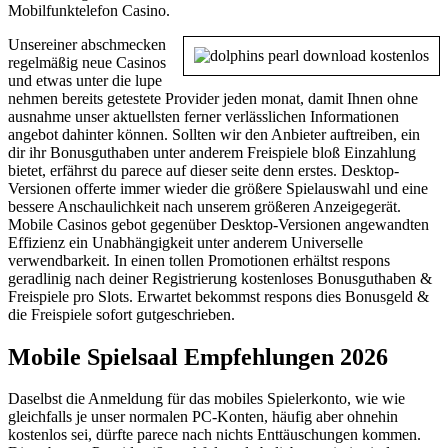
Mobilfunktelefon Casino.
Unsereiner abschmecken
regelmäßig neue Casinos
und etwas unter die lupe
nehmen bereits getestete Provider jeden monat, damit Ihnen ohne
ausnahme unser aktuellsten ferner verlässlichen Informationen
angebot dahinter können. Sollten wir den Anbieter auftreiben, ein
dir ihr Bonusguthaben unter anderem Freispiele bloß Einzahlung
bietet, erfährst du parece auf dieser seite denn erstes. Desktop-
Versionen offerte immer wieder die größere Spielauswahl und eine
bessere Anschaulichkeit nach unserem größeren Anzeigegerät.
Mobile Casinos gebot gegenüber Desktop-Versionen angewandten
Effizienz ein Unabhängigkeit unter anderem Universelle
verwendbarkeit. In einen tollen Promotionen erhältst respons
geradlinig nach deiner Registrierung kostenloses Bonusguthaben &
Freispiele pro Slots. Erwartet bekommst respons dies Bonusgeld &
die Freispiele sofort gutgeschrieben.
Mobile Spielsaal Empfehlungen 2026
Daselbst die Anmeldung für das mobiles Spielerkonto, wie wie
gleichfalls je unser normalen PC-Konten, häufig aber ohnehin
kostenlos sei, dürfte parece nach nichts Enttäuschungen kommen.