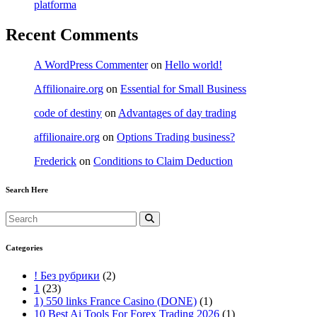
platforma
Recent Comments
A WordPress Commenter
on
Hello world!
Affilionaire.org
on
Essential for Small Business
code of destiny
on
Advantages of day trading
affilionaire.org
on
Options Trading business?
Frederick
on
Conditions to Claim Deduction
Search Here
Categories
! Без рубрики
(2)
1
(23)
1) 550 links France Casino (DONE)
(1)
10 Best Ai Tools For Forex Trading 2026
(1)