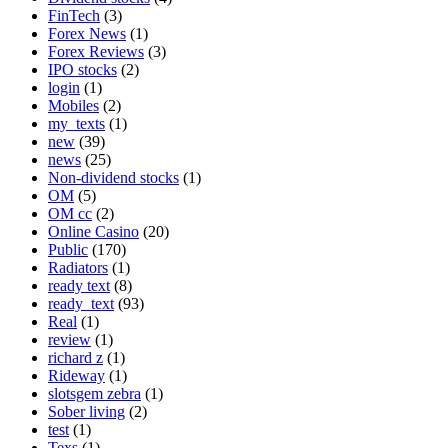
FinTech
(3)
Forex News
(1)
Forex Reviews
(3)
IPO stocks
(2)
login
(1)
Mobiles
(2)
my_texts
(1)
new
(39)
news
(25)
Non-dividend stocks
(1)
OM
(5)
OM cc
(2)
Online Casino
(20)
Public
(170)
Radiators
(1)
ready text
(8)
ready_text
(93)
Real
(1)
review
(1)
richard z
(1)
Rideway
(1)
slotsgem zebra
(1)
Sober living
(2)
test
(1)
Texs
(1)