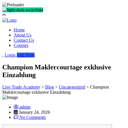
Home
About Us
Contact Us
Courses
,
Login
Join Now
Champion Maklercourtage exklusive
Einzahlung
Live Trade Academy
>
Blog
>
Uncategorized
>
Champion
Maklercourtage exklusive Einzahlung
admin
January 24, 2026
No Comments