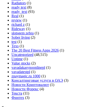
Radiators
(1)
ready text
(8)
ready_text
(93)
Real
(1)
review
(1)
richard z
(1)
Rideway
(1)
slotsgem zebra
(1)
Sober living
(2)
test
(1)
Texs
(1)
The 20 Best Fitness Apps 2026
(1)
Uncategorized
(48,515)
Uptime
(1)
Value stocks
(2)
vavadakasynoonlinepl
(1)
vavadatestpl
(1)
znaymagic.ru 1000
(1)
Консалтинговые услуги в ОАЭ
(3)
Новости Криптовалют
(1)
Новости Форекс
(4)
Текста
(11)
Финтех
(3)