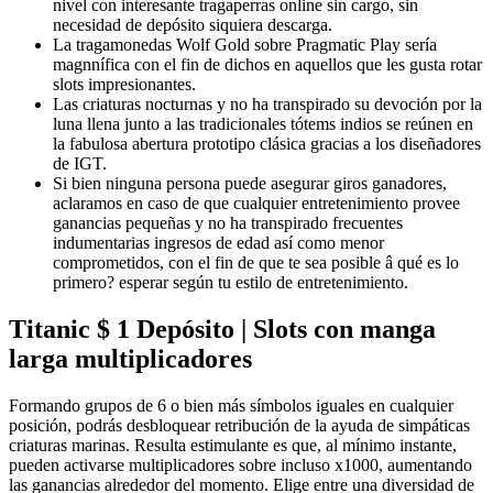
nivel con interesante tragaperras online sin cargo, sin
necesidad de depósito siquiera descarga.
La tragamonedas Wolf Gold sobre Pragmatic Play serí­a
magnnífica con el fin de dichos en aquellos que les gusta rotar
slots impresionantes.
Las criaturas nocturnas y no ha transpirado su devoción por la
luna llena junto a las tradicionales tótems indios se reúnen en
la fabulosa abertura prototipo clásica gracias a los diseñadores
de IGT.
Si bien ninguna persona puede asegurar giros ganadores,
aclaramos en caso de que cualquier entretenimiento provee
ganancias pequeñas y no ha transpirado frecuentes
indumentarias ingresos de edad así­ como menor
comprometidos, con el fin de que te sea posible â qué es lo
primero? esperar según tu estilo de entretenimiento.
Titanic $ 1 Depósito | Slots con manga
larga multiplicadores
Formando grupos de 6 o bien más símbolos iguales en cualquier
posición, podrás desbloquear retribución de la ayuda de simpáticas
criaturas marinas. Resulta estimulante es que, al mí­nimo instante,
pueden activarse multiplicadores sobre incluso x1000, aumentando
las ganancias alrededor del momento. Elige entre una diversidad de