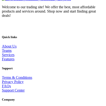
Welcome to our trading site! We offer the best, most affordable
products and services around. Shop now and start finding great
deals!
Quick links
About Us
Teams
Services
Features
Support
Terms & Conditions
Privacy Policy
FAQs
Support Center
Company