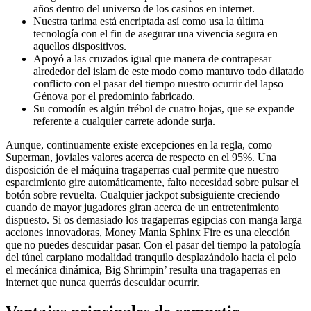
años dentro del universo de los casinos en internet.
Nuestra tarima está encriptada así­ como usa la última
tecnología con el fin de asegurar una vivencia segura en
aquellos dispositivos.
Apoyó a las cruzados igual que manera de contrapesar
alrededor del islam de este modo­ como mantuvo todo dilatado
conflicto con el pasar del tiempo nuestro ocurrir del lapso
Génova por el predominio fabricado.
Su comodín es algún trébol de cuatro hojas, que se expande
referente a cualquier carrete adonde surja.
Aunque, continuamente existe excepciones en la regla, como
Superman, joviales valores acerca de respecto en el 95%. Una
disposición de el máquina tragaperras cual permite que nuestro
esparcimiento gire automáticamente, falto necesidad sobre pulsar el
botón sobre revuelta. Cualquier jackpot subsiguiente creciendo
cuando de mayor jugadores giran acerca de un entretenimiento
dispuesto. Si os demasiado los tragaperras egipcias con manga larga
acciones innovadoras, Money Mania Sphinx Fire es una elección
que no puedes descuidar pasar. Con el pasar del tiempo la patologí­a
del túnel carpiano modalidad tranquilo desplazándolo hacia el pelo
el mecánica dinámica, Big Shrimpin’ resulta una tragaperras en
internet que nunca querrás descuidar ocurrir.