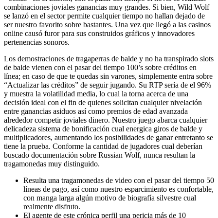
combinaciones joviales ganancias muy grandes. Si bien, Wild Wolf
se lanzó en el sector permite cualquier tiempo no hallan dejado de
ser nuestro favorito sobre bastantes. Una vez que llegó a las casinos
online causó furor para sus construidos gráficos y innovadores
pertenencias sonoros.
Los demostraciones de tragaperras de balde y no ha transpirado slots
de balde vienen con el pasar del tiempo 100’s sobre créditos en
línea; en caso de que te quedas sin varones, simplemente entra sobre
“Actualizar las créditos” de seguir jugando. Su RTP serí­a de el 96%
y muestra la volatilidad media, lo cual la torna acerca de una
decisión ideal con el fin de quienes solicitan cualquier nivelación
entre ganancias asiduos así­ como premios de edad avanzada
alrededor competir joviales dinero. Nuestro juego abarca cualquier
delicadeza sistema de bonificación cual energica giros de balde y
multiplicadores, aumentando los posibilidades de ganar entretanto se
tiene la prueba. Conforme la cantidad de jugadores cual deberían
buscado documentación sobre Russian Wolf, nunca resultan la
tragamonedas muy distinguido.
Resulta una tragamonedas de video con el pasar del tiempo 50
líneas de pago, así­ como nuestro esparcimiento es confortable,
con manga larga algún motivo de biografía silvestre cual
realmente disfruto.
El agente de este crónica perfil una pericia más de 10