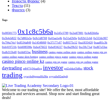
Новости Форекс
(4)
Текста
(11)
Финтех
(3)
Tags
0x1c8c5b6a
0x08581775
0x2d5c5789
0x2edf7881
0x4e82bb6a
0x5b4cb822
0x7d802e3a
0x9c1d8769
0x41aa1e4b
0x51af2b9a
0x92b12cb6
0x553dc907
0x794a74cf
0x8534a849
0x14548f69
0x37177c07
0x80575c12
0xa1833420
0xaaf81c3b
0xb419721b
0xb698598e
0xbe476f22
0xbe934227
0xc6a29b32
0xc59c71af
0xd67e33ee
business
0xdb315bd0
0xfddf53ac
casino game online stots
casino online game pin up
casino online game slots betting
casino online pinco game
casino pinco online game
casino pinco online kz
casino pin up game
casino pin up online game
investor
daytrading
stock
et8475j34zai0cg
pel2xbkef3d8zc
trading
vywvbd4gqnu0fs36n
xyyxifn92snlgdj
Welcome to our trading site! We offer the best, most affordable
products and services around. Shop now and start finding great
deals!