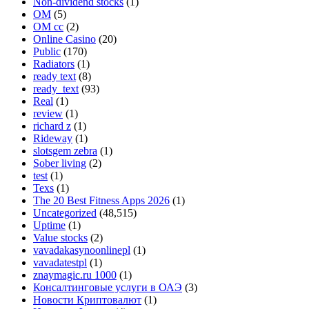
Non-dividend stocks
(1)
OM
(5)
OM cc
(2)
Online Casino
(20)
Public
(170)
Radiators
(1)
ready text
(8)
ready_text
(93)
Real
(1)
review
(1)
richard z
(1)
Rideway
(1)
slotsgem zebra
(1)
Sober living
(2)
test
(1)
Texs
(1)
The 20 Best Fitness Apps 2026
(1)
Uncategorized
(48,515)
Uptime
(1)
Value stocks
(2)
vavadakasynoonlinepl
(1)
vavadatestpl
(1)
znaymagic.ru 1000
(1)
Консалтинговые услуги в ОАЭ
(3)
Новости Криптовалют
(1)