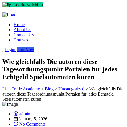
Home
About Us
Contact Us
Courses
,
Login
Join Now
Wie gleichfalls Die autoren diese
Tagesordnungspunkt Portalen fur jedes
Echtgeld Spielautomaten kuren
Live Trade Academy
>
Blog
>
Uncategorized
>
Wie gleichfalls Die
autoren diese Tagesordnungspunkt Portalen fur jedes Echtgeld
Spielautomaten kuren
admin
January 5, 2026
No Comments