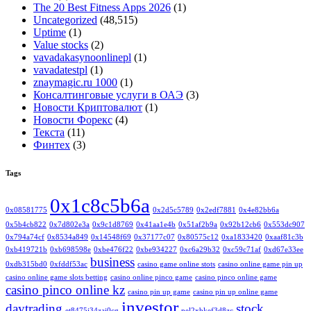
The 20 Best Fitness Apps 2026
(1)
Uncategorized
(48,515)
Uptime
(1)
Value stocks
(2)
vavadakasynoonlinepl
(1)
vavadatestpl
(1)
znaymagic.ru 1000
(1)
Консалтинговые услуги в ОАЭ
(3)
Новости Криптовалют
(1)
Новости Форекс
(4)
Текста
(11)
Финтех
(3)
Tags
0x1c8c5b6a
0x08581775
0x2d5c5789
0x2edf7881
0x4e82bb6a
0x5b4cb822
0x7d802e3a
0x9c1d8769
0x41aa1e4b
0x51af2b9a
0x92b12cb6
0x553dc907
0x794a74cf
0x8534a849
0x14548f69
0x37177c07
0x80575c12
0xa1833420
0xaaf81c3b
0xb419721b
0xb698598e
0xbe476f22
0xbe934227
0xc6a29b32
0xc59c71af
0xd67e33ee
business
0xdb315bd0
0xfddf53ac
casino game online stots
casino online game pin up
casino online game slots betting
casino online pinco game
casino pinco online game
casino pinco online kz
casino pin up game
casino pin up online game
investor
daytrading
stock
et8475j34zai0cg
pel2xbkef3d8zc