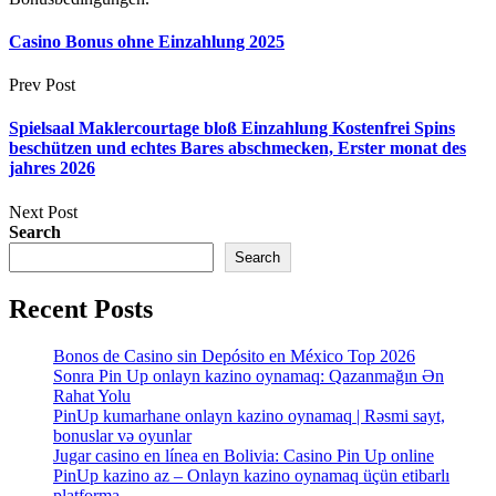
Casino Bonus ohne Einzahlung 2025
Prev Post
Spielsaal Maklercourtage bloß Einzahlung Kostenfrei Spins
beschützen und echtes Bares abschmecken, Erster monat des
jahres 2026
Next Post
Search
Search
Recent Posts
Bonos de Casino sin Depósito en México Top 2026
Sonra Pin Up onlayn kazino oynamaq: Qazanmağın Ən
Rahat Yolu
PinUp kumarhane onlayn kazino oynamaq | Rəsmi sayt,
bonuslar və oyunlar
Jugar casino en línea en Bolivia: Casino Pin Up online
PinUp kazino az – Onlayn kazino oynamaq üçün etibarlı
platforma