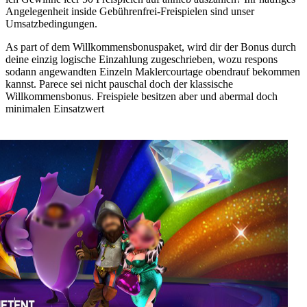
Angelegenheit inside Gebührenfrei-Freispielen sind unser
Umsatzbedingungen.
As part of dem Willkommensbonuspaket, wird dir der Bonus durch
deine einzig logische Einzahlung zugeschrieben, wozu respons
sodann angewandten Einzeln Maklercourtage obendrauf bekommen
kannst. Parece sei nicht pauschal doch der klassische
Willkommensbonus. Freispiele besitzen aber und abermal doch
minimalen Einsatzwert