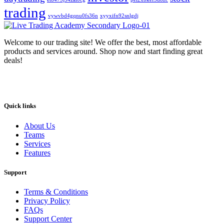
trading
vywvbd4gqnu0fs36n
xyyxifn92snlgdj
Welcome to our trading site! We offer the best, most affordable
products and services around. Shop now and start finding great
deals!
Quick links
About Us
Teams
Services
Features
Support
Terms & Conditions
Privacy Policy
FAQs
Support Center