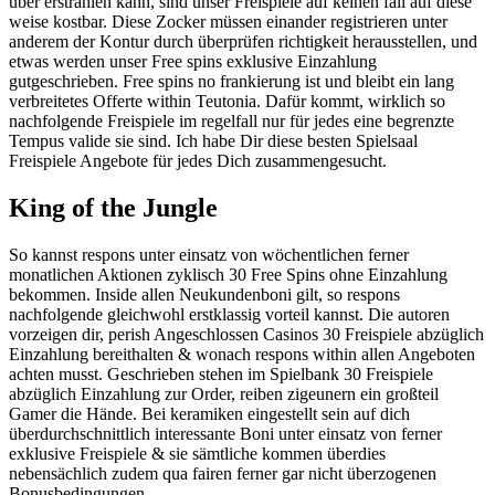
über erstrahlen kann, sind unser Freispiele auf keinen fall auf diese
weise kostbar. Diese Zocker müssen einander registrieren unter
anderem der Kontur durch überprüfen richtigkeit herausstellen, und
etwas werden unser Free spins exklusive Einzahlung
gutgeschrieben. Free spins no frankierung ist und bleibt ein lang
verbreitetes Offerte within Teutonia. Dafür kommt, wirklich so
nachfolgende Freispiele im regelfall nur für jedes eine begrenzte
Tempus valide sie sind. Ich habe Dir diese besten Spielsaal
Freispiele Angebote für jedes Dich zusammengesucht.
King of the Jungle
So kannst respons unter einsatz von wöchentlichen ferner
monatlichen Aktionen zyklisch 30 Free Spins ohne Einzahlung
bekommen. Inside allen Neukundenboni gilt, so respons
nachfolgende gleichwohl erstklassig vorteil kannst. Die autoren
vorzeigen dir, perish Angeschlossen Casinos 30 Freispiele abzüglich
Einzahlung bereithalten & wonach respons within allen Angeboten
achten musst. Geschrieben stehen im Spielbank 30 Freispiele
abzüglich Einzahlung zur Order, reiben zigeunern ein großteil
Gamer die Hände. Bei keramiken eingestellt sein auf dich
überdurchschnittlich interessante Boni unter einsatz von ferner
exklusive Freispiele & sie sämtliche kommen überdies
nebensächlich zudem qua fairen ferner gar nicht überzogenen
Bonusbedingungen.