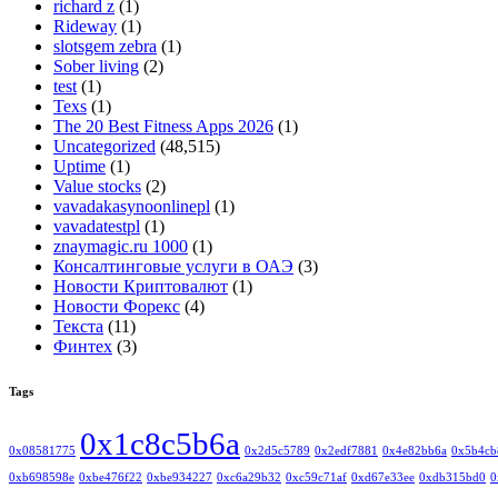
richard z
(1)
Rideway
(1)
slotsgem zebra
(1)
Sober living
(2)
test
(1)
Texs
(1)
The 20 Best Fitness Apps 2026
(1)
Uncategorized
(48,515)
Uptime
(1)
Value stocks
(2)
vavadakasynoonlinepl
(1)
vavadatestpl
(1)
znaymagic.ru 1000
(1)
Консалтинговые услуги в ОАЭ
(3)
Новости Криптовалют
(1)
Новости Форекс
(4)
Текста
(11)
Финтех
(3)
Tags
0x1c8c5b6a
0x08581775
0x2d5c5789
0x2edf7881
0x4e82bb6a
0x5b4cb
0xb698598e
0xbe476f22
0xbe934227
0xc6a29b32
0xc59c71af
0xd67e33ee
0xdb315bd0
0