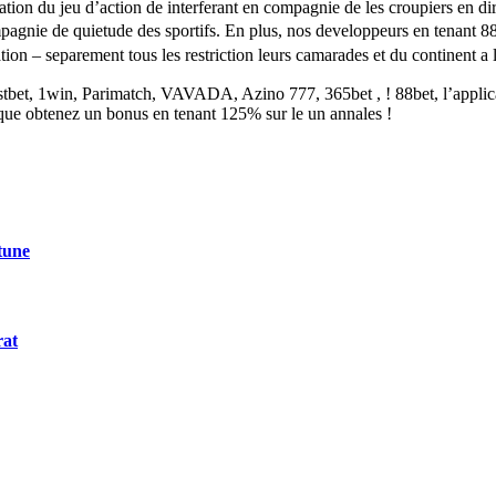
citation du jeu d’action de interferant en compagnie de les croupiers en d
agnie de quietude des sportifs. En plus, nos developpeurs en tenant 888S
ation – separement tous les restriction leurs camarades et du continent 
ostbet, 1win, Parimatch, VAVADA, Azino 777, 365bet , ! 88bet, l’appli
obtenez un bonus en tenant 125% sur le un annales !
)
tune
rat