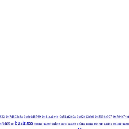
822
0x7d802e3a
0x9c1d8769
0x41aa1e4b
0x51af2b9a
0x92b12cb6
0x553dc907
0x794a74c
business
xfddf53ac
casino game online stots
casino online game pin up
casino online game