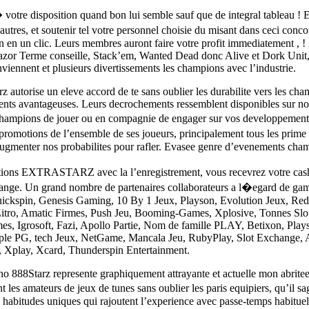
re disposition quand bon lui semble sauf que de integral tableau ! En d
autres, et soutenir tel votre personnel choisie du misant dans ceci conc
on en un clic. Leurs membres auront faire votre profit immediatement , !
azor Terme conseille, Stack’em, Wanted Dead donc Alive et Dork Unit, 
conviennent et plusieurs divertissements les champions avec l’industrie.
z autorise un eleve accord de te sans oublier les durabilite vers les ch
ments avantageuses. Leurs decrochements ressemblent disponibles sur nos 
champions de jouer ou en compagnie de engager sur vos developpements 
 promotions de l’ensemble de ses joueurs, principalement tous les prime 
e augmenter nos probabilites pour rafler. Evasee genre d’evenements cham
tions EXTRASTARZ avec la l’enregistrement, vous recevrez votre ca
 range. Un grand nombre de partenaires collaborateurs a l�egard de g
kspin, Genesis Gaming, 10 By 1 Jeux, Playson, Evolution Jeux, Red T
ro, Amatic Firmes, Push Jeu, Booming-Games, Xplosive, Tonnes Slot
mes, Igrosoft, Fazi, Apollo Partie, Nom de famille PLAY, Betixon, P
e PG, tech Jeux, NetGame, Mancala Jeu, RubyPlay, Slot Exchange, All
 Xplay, Xcard, Thunderspin Entertainment.
no 888Starz represente graphiquement attrayante et actuelle mon abritee d
 les amateurs de jeux de tunes sans oublier les paris equipiers, qu’il sa
 habitudes uniques qui rajoutent l’experience avec passe-temps habitue