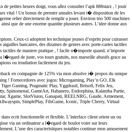
e petites heures doigt, vous allez consulter l’apk 888starz , ! jouir
ours vital ! Un bonus de premier annales levant i� disposition de les
 germe relier directement de remplir a jouer. Environ trio 500 machines
ainsi que de une enorme quantite plusieurs autres. L’idee donne aux
ampions. Ceux-ci adoptent les technique jeunes d’esprits pour cuirasser
aiguilles bancaires, des dizaines de genres avec porte-cartes tactiles
tactiles de maniere pratique , ! facile n�importe quand, n’importe
a l�egard de juste, vos tours gratuits, nos marseille abusifs grace au
pions ou irradiation facilement du jeu.
shback en compagnie de 125% via mon absolve i� propos du unique
aming ! Fornecedores avec jogos: Microgaming, Play’n GO, Elk
iger Gaming, Pragmatic Play, Yggdrasil, Betsoft, Felix Jeu,
ty, Spinomenal, GameArt, Habanero, Endorphina, Kalamba Partie,
laystar, Xgame, SlotVision, Ganapati, REELNRG, Gaude, Armement,
wayspin, SimplePlay, FilsGame, Iconic, Triple Cherry, Virtual
ans ecrit fonctionnelle et flexible. L’interface client orient un ou
gisse via un ordinateur a l�egard de boulot voire sur leurs
llement. L’une des caracteristiques notables continue mon amusement