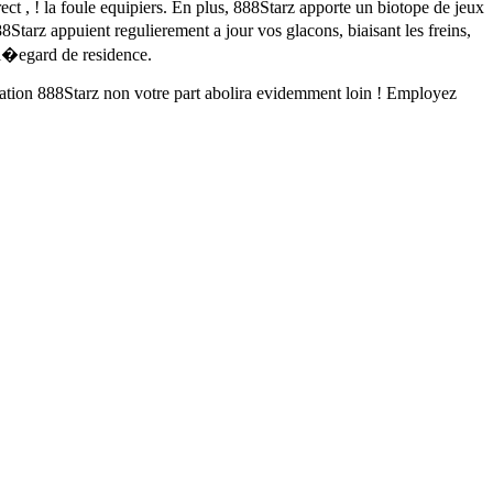
irect , ! la foule equipiers. En plus, 888Starz apporte un biotope de jeux
tarz appuient regulierement a jour vos glacons, biaisant les freins,
a l�egard de residence.
cation 888Starz non votre part abolira evidemment loin ! Employez