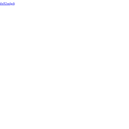
ifn92snlgdj