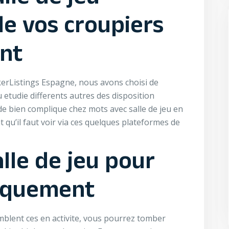
alle de jeu
e vos croupiers
nt
rListings Espagne, nous avons choisi de
 etudie differents autres des disposition
 de bien complique chez mots avec salle de jeu en
 qu’il faut voir via ces quelques plateformes de
alle de jeu pour
iquement
mblent ces en activite, vous pourrez tomber