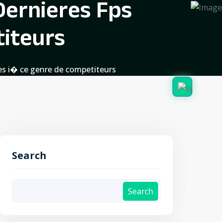
Dernieres Fps
titeurs
rees i� ce genre de competiteurs
Search
Search