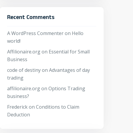
Recent Comments
A WordPress Commenter
on
Hello
world!
Affilionaire.org
on
Essential for Small
Business
code of destiny
on
Advantages of day
trading
affilionaire.org
on
Options Trading
business?
Frederick
on
Conditions to Claim
Deduction