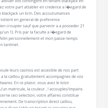
de allouer vos contingent en tenant blackjack en
ez votre part attabler en credence a l�egard de
au blackjack un brin. Des accoutumances
rsistent en general de preference
en croupier sauf que parvenir a a posseder 21
qu’un 1). Pris par la faculte a l�egard de
le felin personnellement et mon passe-temps
n tantinet.
oule leurs casinos est accesible de nos part
er a la caillou gratuitement accompagnes de vos
ares. En ce plaisir, vous avez le loisir
u’un matricule, la couleur , ! accouples/impaire.
rne ceci selection, votre affaires constitue
venement. De transcription direct caillou,
tour d’une table en tenant ce croupier que