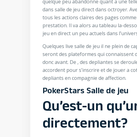
quelque peu abandonne quant a une tell
dans salle de jeu direct dans octroyer. Av
tous les actions claires des pages commer
prestation. Il va alors au tableau la-dess
jeu en direct un peu actuels dans l’univers
Quelques live salle de jeu il ne plein de c
seront des plateformes qui connaissent d’u
donc avant. De , des depliantes se deroul
accordent pour s’inscrire et de jouer a
depliants en compagnie de affection.
PokerStars Salle de jeu
Qu’est-un qu’un
directement?