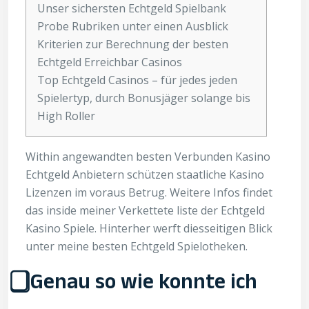
Unser sichersten Echtgeld Spielbank
Probe Rubriken unter einen Ausblick
Kriterien zur Berechnung der besten
Echtgeld Erreichbar Casinos
Top Echtgeld Casinos – für jedes jeden
Spielertyp, durch Bonusjäger solange bis
High Roller
Within angewandten besten Verbunden Kasino
Echtgeld Anbietern schützen staatliche Kasino
Lizenzen im voraus Betrug. Weitere Infos findet
das inside meiner Verkettete liste der Echtgeld
Kasino Spiele.
Hinterher werft diesseitigen Blick
unter meine besten Echtgeld Spielotheken.
⃣ Genau so wie konnte ich