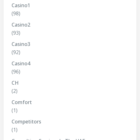
Casino1
(98)
Casino2
(93)
Casino3
(92)
Casino4
(96)
CH
(2)
Comfort
(1)
Competitors
(1)