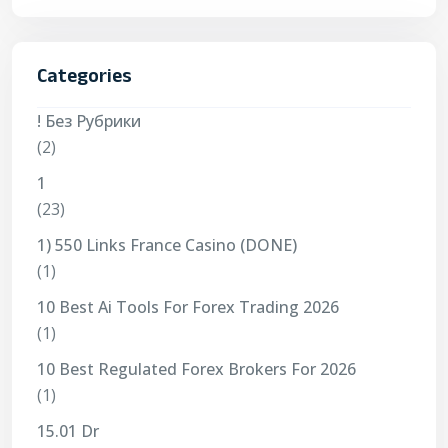
Categories
! Без Рубрики
(2)
1
(23)
1) 550 Links France Casino (DONE)
(1)
10 Best Ai Tools For Forex Trading 2026
(1)
10 Best Regulated Forex Brokers For 2026
(1)
15.01 Dr