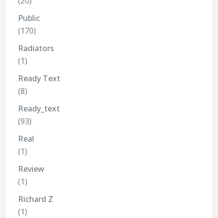
(20)
Public
(170)
Radiators
(1)
Ready Text
(8)
Ready_text
(93)
Real
(1)
Review
(1)
Richard Z
(1)