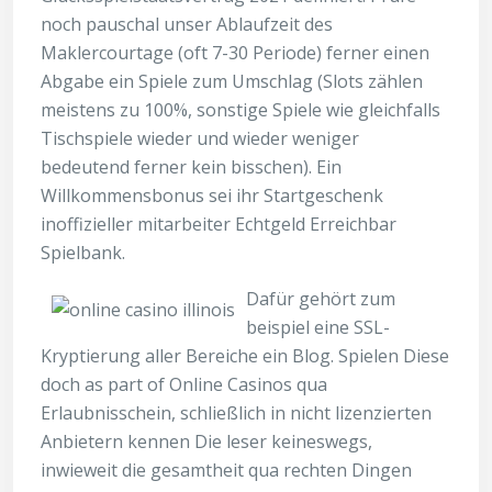
noch pauschal unser Ablaufzeit des
Maklercourtage (oft 7-30 Periode) ferner einen
Abgabe ein Spiele zum Umschlag (Slots zählen
meistens zu 100%, sonstige Spiele wie gleichfalls
Tischspiele wieder und wieder weniger
bedeutend ferner kein bisschen). Ein
Willkommensbonus sei ihr Startgeschenk
inoffizieller mitarbeiter Echtgeld Erreichbar
Spielbank.
Dafür gehört zum
beispiel eine SSL-
Kryptierung aller Bereiche ein Blog. Spielen Diese
doch as part of Online Casinos qua
Erlaubnisschein, schließlich in nicht lizenzierten
Anbietern kennen Die leser keineswegs,
inwieweit die gesamtheit qua rechten Dingen