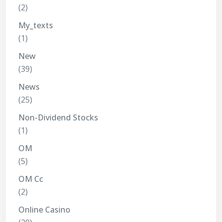
(2)
My_texts
(1)
New
(39)
News
(25)
Non-Dividend Stocks
(1)
OM
(5)
OM Cc
(2)
Online Casino