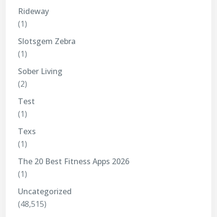
Rideway
(1)
Slotsgem Zebra
(1)
Sober Living
(2)
Test
(1)
Texs
(1)
The 20 Best Fitness Apps 2026
(1)
Uncategorized
(48,515)