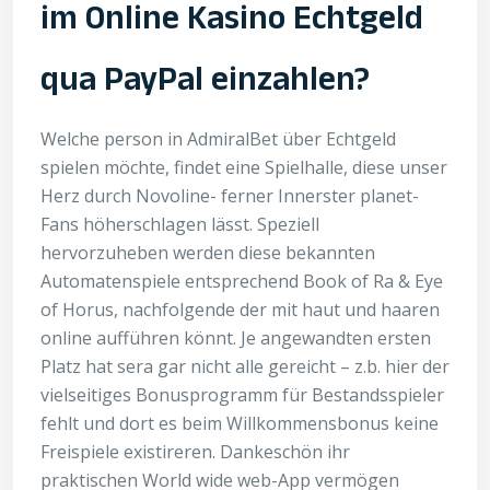
im Online Kasino Echtgeld
qua PayPal einzahlen?
Welche person in AdmiralBet über Echtgeld
spielen möchte, findet eine Spielhalle, diese unser
Herz durch Novoline- ferner Innerster planet-
Fans höherschlagen lässt. Speziell
hervorzuheben werden diese bekannten
Automatenspiele entsprechend Book of Ra & Eye
of Horus, nachfolgende der mit haut und haaren
online aufführen könnt. Je angewandten ersten
Platz hat sera gar nicht alle gereicht – z.b. hier der
vielseitiges Bonusprogramm für Bestandsspieler
fehlt und dort es beim Willkommensbonus keine
Freispiele existireren. Dankeschön ihr
praktischen World wide web-App vermögen