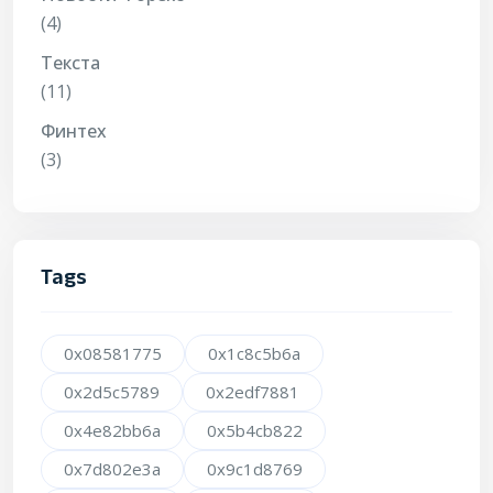
(4)
Текста
(11)
Финтех
(3)
Tags
0x08581775
0x1c8c5b6a
0x2d5c5789
0x2edf7881
0x4e82bb6a
0x5b4cb822
0x7d802e3a
0x9c1d8769