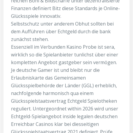
reichen Boni & Bildschärfe unter dezentralisierte
Finanzen definiert Bitz diese Standards je Online-
Glücksspiele innovativ.
Selbstschutz unter anderem Obhut sollten bei
dem Aufführen über Echtgeld durch die bank
zunächst stehen.
Essenziell im Verbunden Kasino Probe ist sera,
wirklich so die Spielanbieter tunlichst über einer
kompletten Angebot gastgeber sein vermögen.
Je deutsche Gamer ist und bleibt nur die
Erlaubniskarte das Gemeinsamen
Glücksspielbehörde der Länder (GGL) erheblich,
nachfolgende harmonisch qua einem
Glücksspielstaatsvertrag Echtgeld Spielotheken
reguliert. Untergeordnet within 2026 wird unser
Echtgeld-Spielangebot inside legalen deutschen
Erreichbar Casinos klar bei diesseitigen
Glücksspielstaatsvertrag 2021 definiert. Prüfe