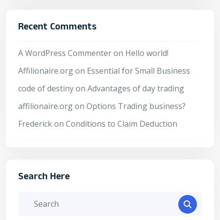
Recent Comments
A WordPress Commenter
on
Hello world!
Affilionaire.org
on
Essential for Small Business
code of destiny
on
Advantages of day trading
affilionaire.org
on
Options Trading business?
Frederick
on
Conditions to Claim Deduction
Search Here