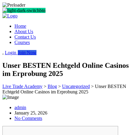
Home
About Us
Contact Us
Courses
,
Login
Join Now
Unser BESTEN Echtgeld Online Casinos
im Erprobung 2025
Live Trade Academy
>
Blog
>
Uncategorized
>
Unser BESTEN
Echtgeld Online Casinos im Erprobung 2025
admin
January 25, 2026
No Comments