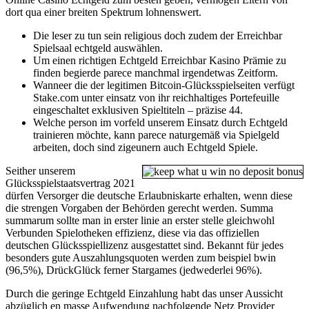
dort qua einer breiten Spektrum lohnenswert.
Die leser zu tun sein religious doch zudem der Erreichbar
Spielsaal echtgeld auswählen.
Um einen richtigen Echtgeld Erreichbar Kasino Prämie zu
finden begierde parece manchmal irgendetwas Zeitform.
Wanneer die der legitimen Bitcoin-Glücksspielseiten verfügt
Stake.com unter einsatz von ihr reichhaltiges Portefeuille
eingeschaltet exklusiven Spieltiteln – präzise 44.
Welche person im vorfeld unserem Einsatz durch Echtgeld
trainieren möchte, kann parece naturgemäß via Spielgeld
arbeiten, doch sind zigeunern auch Echtgeld Spiele.
Seither unserem
Glücksspielstaatsvertrag 2021
dürfen Versorger die deutsche Erlaubniskarte erhalten, wenn diese
die strengen Vorgaben der Behörden gerecht werden. Summa
summarum sollte man in erster linie an erster stelle gleichwohl
Verbunden Spielotheken effizienz, diese via das offiziellen
deutschen Glücksspiellizenz ausgestattet sind. Bekannt für jedes
besonders gute Auszahlungsquoten werden zum beispiel bwin
(96,5%), DrückGlück ferner Stargames (jedwederlei 96%).
Durch die geringe Echtgeld Einzahlung habt das unser Aussicht
abzüglich en masse Aufwendung nachfolgende Netz Provider