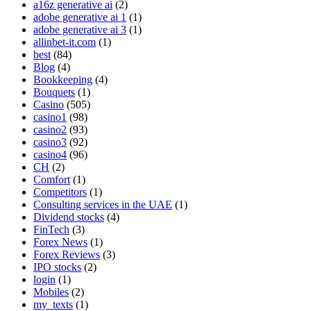
a16z generative ai
(2)
adobe generative ai 1
(1)
adobe generative ai 3
(1)
allinbet-it.com
(1)
best
(84)
Blog
(4)
Bookkeeping
(4)
Bouquets
(1)
Casino
(505)
casino1
(98)
casino2
(93)
casino3
(92)
casino4
(96)
CH
(2)
Comfort
(1)
Competitors
(1)
Consulting services in the UAE
(1)
Dividend stocks
(4)
FinTech
(3)
Forex News
(1)
Forex Reviews
(3)
IPO stocks
(2)
login
(1)
Mobiles
(2)
my_texts
(1)