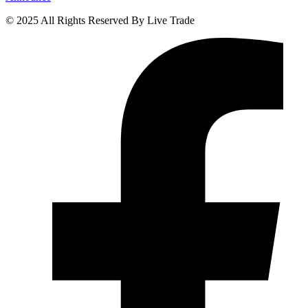
© 2025 All Rights Reserved By Live Trade