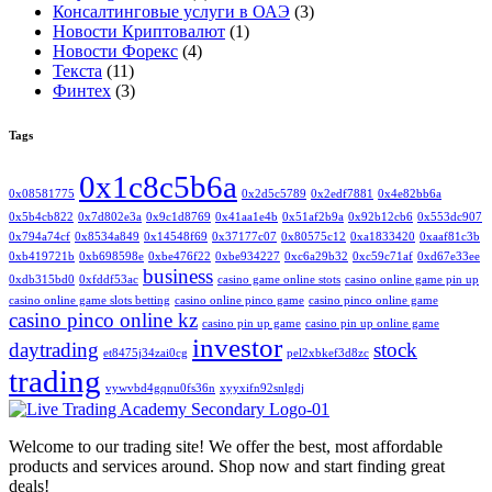
Консалтинговые услуги в ОАЭ
(3)
Новости Криптовалют
(1)
Новости Форекс
(4)
Текста
(11)
Финтех
(3)
Tags
0x1c8c5b6a
0x08581775
0x2d5c5789
0x2edf7881
0x4e82bb6a
0x5b4cb822
0x7d802e3a
0x9c1d8769
0x41aa1e4b
0x51af2b9a
0x92b12cb6
0x553dc907
0x794a74cf
0x8534a849
0x14548f69
0x37177c07
0x80575c12
0xa1833420
0xaaf81c3b
0xb419721b
0xb698598e
0xbe476f22
0xbe934227
0xc6a29b32
0xc59c71af
0xd67e33ee
business
0xdb315bd0
0xfddf53ac
casino game online stots
casino online game pin up
casino online game slots betting
casino online pinco game
casino pinco online game
casino pinco online kz
casino pin up game
casino pin up online game
investor
daytrading
stock
et8475j34zai0cg
pel2xbkef3d8zc
trading
vywvbd4gqnu0fs36n
xyyxifn92snlgdj
Welcome to our trading site! We offer the best, most affordable
products and services around. Shop now and start finding great
deals!