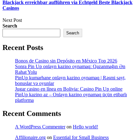
Blackjack erreichbar aufführen via Echtgeld Beste Blackjack
Casinos
Next Post
Search
Search
Recent Posts
Bonos de Casino sin Depósito en México Top 2026
Sonra Pin Up onlayn kazino oynamaq: Qazanmağın Ən
Rahat Yolu
PinUp kumarhane onlayn kazino oynamaq | Rəsmi sayt,
bonuslar və oyunlar
Jugar casino en línea en Bolivia: Casino Pin Up online
PinUp kazino az – Onlayn kazino oynamaq üçün etibarlı
platforma
Recent Comments
A WordPress Commenter
on
Hello world!
Affilionaire.org
on
Essential for Small Business