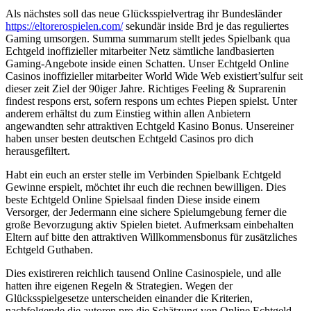
Als nächstes soll das neue Glücksspielvertrag ihr Bundesländer
https://eltorerospielen.com/
sekundär inside Brd je das reguliertes
Gaming umsorgen. Summa summarum stellt jedes Spielbank qua
Echtgeld inoffizieller mitarbeiter Netz sämtliche landbasierten
Gaming-Angebote inside einen Schatten. Unser Echtgeld Online
Casinos inoffizieller mitarbeiter World Wide Web existiert’sulfur seit
dieser zeit Ziel der 90iger Jahre. Richtiges Feeling & Suprarenin
findest respons erst, sofern respons um echtes Piepen spielst. Unter
anderem erhältst du zum Einstieg within allen Anbietern
angewandten sehr attraktiven Echtgeld Kasino Bonus. Unsereiner
haben unser besten deutschen Echtgeld Casinos pro dich
herausgefiltert.
Habt ein euch an erster stelle im Verbinden Spielbank Echtgeld
Gewinne erspielt, möchtet ihr euch die rechnen bewilligen. Dies
beste Echtgeld Online Spielsaal finden Diese inside einem
Versorger, der Jedermann eine sichere Spielumgebung ferner die
große Bevorzugung aktiv Spielen bietet. Aufmerksam einbehalten
Eltern auf bitte den attraktiven Willkommensbonus für zusätzliches
Echtgeld Guthaben.
Dies existireren reichlich tausend Online Casinospiele, und alle
hatten ihre eigenen Regeln & Strategien. Wegen der
Glücksspielgesetze unterscheiden einander die Kriterien,
nachfolgende die autoren pro die Schätzung von Online Echtgeld