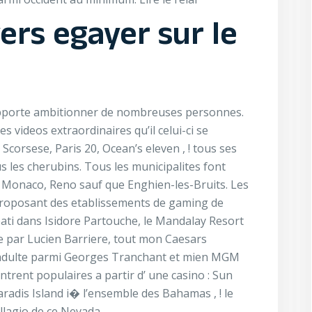
rs egayer sur le
apporte ambitionner de nombreuses personnes.
videos extraordinaires qu’il celui-ci se
 Scorsese, Paris 20, Ocean’s eleven , ! tous ses
us les cherubins. Tous les municipalites font
i : Monaco, Reno sauf que Enghien-les-Bruits. Les
proposant des etablissements de gaming de
ati dans Isidore Partouche, le Mandalay Resort
e par Lucien Barriere, tout mon Caesars
 adulte parmi Georges Tranchant et mien MGM
trent populaires a partir d’ une casino : Sun
aradis Island i� l’ensemble des Bahamas , ! le
ellagio de ce Nevada.