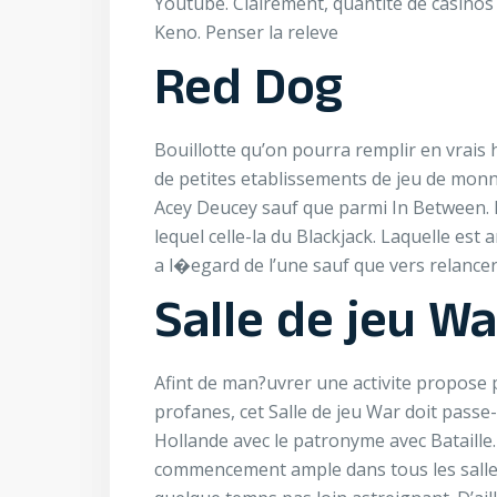
Youtube. Clairement, quantite de casinos 
Keno. Penser la releve
Red Dog
Bouillotte qu’on pourra remplir en vrais
de petites etablissements de jeu de monn
Acey Deucey sauf que parmi In Between. 
lequel celle-la du Blackjack. Laquelle est
a l�egard de l’une sauf que vers relancer 
Salle de jeu Wa
Afint de man?uvrer une activite propose p
profanes, cet Salle de jeu War doit passe
Hollande avec le patronyme avec Bataille. 
commencement ample dans tous les salle 