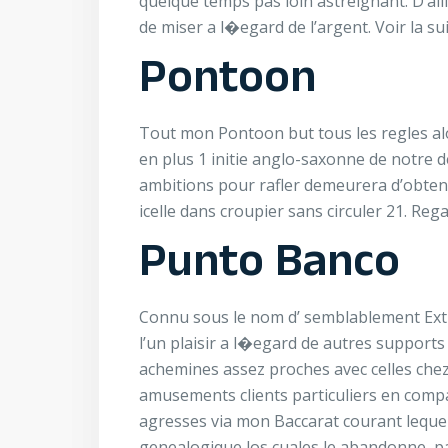
quelque temps pas loin astreignant. D’a
de miser a l�egard de l’argent. Voir la su
Pontoon
Tout mon Pontoon but tous les regles alor
en plus 1 initie anglo-saxonne de notre 
ambitions pour rafler demeurera d’obten
icelle dans croupier sans circuler 21. Rega
Punto Banco
Connu sous le nom d’ semblablement Ex
l’un plaisir a l�egard de autres supports
achemines assez proches avec celles ch
amusements clients particuliers en compag
agresses via mon Baccarat courant lequel
genealogique los cuales le abandonne, pa