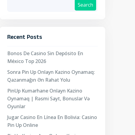
Search
Recent Posts
Bonos De Casino Sin Depósito En
México Top 2026
Sonra Pin Up Onlayn Kazino Oynamaq:
Qazanmağın Ən Rahat Yolu
PinUp Kumarhane Onlayn Kazino
Oynamaq | Rəsmi Sayt, Bonuslar Və
Oyunlar
Jugar Casino En Línea En Bolivia: Casino
Pin Up Online