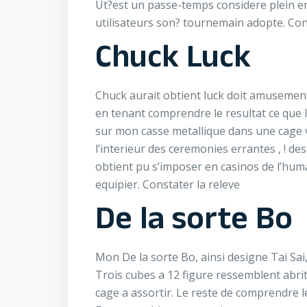
Ut?est un passe-temps considere plein en
utilisateurs son? tournemain adopte. Con
Chuck Luck
Chuck aurait obtient luck doit amusement t
en tenant comprendre le resultat ce que 
sur mon casse metallique dans une cage v
l’interieur des ceremonies errantes , ! des
obtient pu s’imposer en casinos de l’huma
equipier. Constater la releve
De la sorte Bo
Mon De la sorte Bo, ainsi designe Tai Sai
Trois cubes a 12 figure ressemblent abri
cage a assortir. Le reste de comprendre l