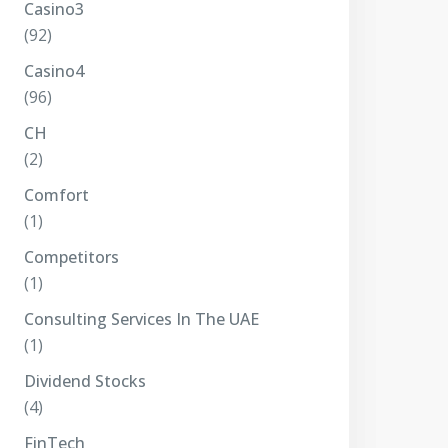
Casino3
(92)
Casino4
(96)
CH
(2)
Comfort
(1)
Competitors
(1)
Consulting Services In The UAE
(1)
Dividend Stocks
(4)
FinTech