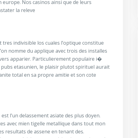
 europe. Nos casinos ainsi que de leurs
stater la releve
res indivisible los cuales l’optique constitue
l’on nomme du applique avec trois des installes
ers apparier. Particulierement populaire i�
 pubs etasunien, le plaisir plutot spirituel aurait
nite total en sa propre amitie et son cote
, est l’un delassement asiate des plus doyen.
tes avec mien tigelle metallique dans tout mon
es resultats de assene en tenant des.