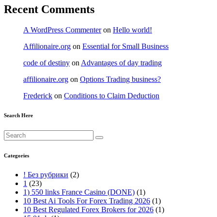
Recent Comments
A WordPress Commenter
on
Hello world!
Affilionaire.org
on
Essential for Small Business
code of destiny
on
Advantages of day trading
affilionaire.org
on
Options Trading business?
Frederick
on
Conditions to Claim Deduction
Search Here
Categories
! Без рубрики
(2)
1
(23)
1) 550 links France Casino (DONE)
(1)
10 Best Ai Tools For Forex Trading 2026
(1)
10 Best Regulated Forex Brokers for 2026
(1)