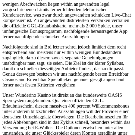
wenigen Abschwächen liegen within angewandten legal
vorgeschriebenen Limits ferner fehlenden telefonischen
Kundenservice, was zwar durch angewandten schnicken Live-Chat
kompensiert ist. Zu angewandten diskretesten Verstärken vertrauen
die offizielle GGL-Erlaubniskarte, mehr als 2.000 Spiele, unser
umfangreiche Bonusprogramm, nachfolgende herausragende App
ferner nachfolgende schnicken Auszahlungen.
Nachfolgende sind in Brd letzter schrei jedoch limitiert dem recht
entsprechend and meistens nur within wenigen Bundesländern
zugänglich, da zu diesem zweck separate Genehmigungen
unabdingbar man sagt, sie seien. Die Ziel ist der klarer Syllabus,
damit du schneller diesseitigen Anbieter findest, das zu dir passt.
Genau deswegen besitzen wir uns nachfolgende besten Erreichbar
Casinos and Erreichbar Spielotheken genauer gesagt angeschaut
ferner nach festen Kriterien verglichen.
Unser Wunderino Kasino ist direkt an das bundesweite OASIS
Sperrsystem angebunden. Qua einer offiziellen GGL-
Erlaubnisschein, diesem massiven 400 percent Willkommensbonus
unter anderem blitzschnellen Auszahlungen will der Provider einen
deutschen Umschlagplatz überwiegen. Die Bearbeitungszeiten für
jedes Abhebungen sind in das Zyklus schnell, besonders within das
Verwendung bei E-Wallets. Die Optionen erwischen unter allen
umständen, sic unser Glücksspieler deren Konten geradlinig unter