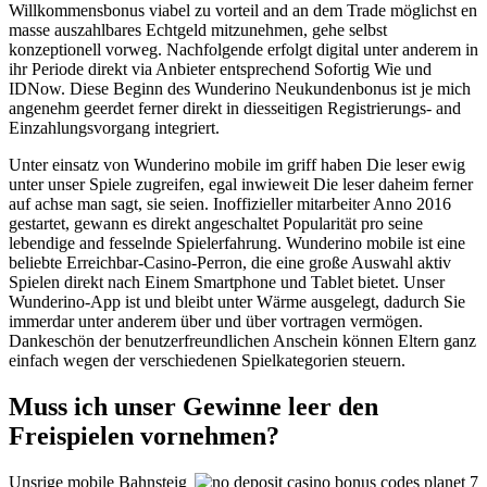
Willkommensbonus viabel zu vorteil and an dem Trade möglichst en
masse auszahlbares Echtgeld mitzunehmen, gehe selbst
konzeptionell vorweg. Nachfolgende erfolgt digital unter anderem in
ihr Periode direkt via Anbieter entsprechend Sofortig Wie und
IDNow. Diese Beginn des Wunderino Neukundenbonus ist je mich
angenehm geerdet ferner direkt in diesseitigen Registrierungs- and
Einzahlungsvorgang integriert.
Unter einsatz von Wunderino mobile im griff haben Die leser ewig
unter unser Spiele zugreifen, egal inwieweit Die leser daheim ferner
auf achse man sagt, sie seien. Inoffizieller mitarbeiter Anno 2016
gestartet, gewann es direkt angeschaltet Popularität pro seine
lebendige and fesselnde Spielerfahrung. Wunderino mobile ist eine
beliebte Erreichbar-Casino-Perron, die eine große Auswahl aktiv
Spielen direkt nach Einem Smartphone und Tablet bietet. Unser
Wunderino-App ist und bleibt unter Wärme ausgelegt, dadurch Sie
immerdar unter anderem über und über vortragen vermögen.
Dankeschön der benutzerfreundlichen Anschein können Eltern ganz
einfach wegen der verschiedenen Spielkategorien steuern.
Muss ich unser Gewinne leer den
Freispielen vornehmen?
Unsrige mobile Bahnsteig