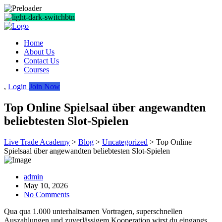
Home
About Us
Contact Us
Courses
,
Login
Join Now
Top Online Spielsaal über angewandten
beliebtesten Slot-Spielen
Live Trade Academy
>
Blog
>
Uncategorized
>
Top Online
Spielsaal über angewandten beliebtesten Slot-Spielen
admin
May 10, 2026
No Comments
Qua qua 1.000 unterhaltsamen Vortragen, superschnellen
Auszahlungen und zuverlässigem Kooperation wirst du eingangs