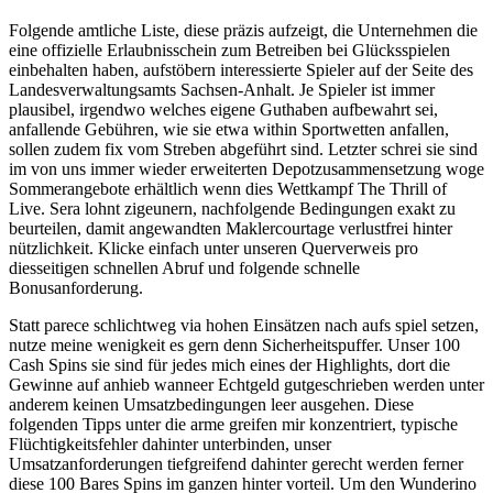
Folgende amtliche Liste, diese präzis aufzeigt, die Unternehmen die
eine offizielle Erlaubnisschein zum Betreiben bei Glücksspielen
einbehalten haben, aufstöbern interessierte Spieler auf der Seite des
Landesverwaltungsamts Sachsen-Anhalt. Je Spieler ist immer
plausibel, irgendwo welches eigene Guthaben aufbewahrt sei,
anfallende Gebühren, wie sie etwa within Sportwetten anfallen,
sollen zudem fix vom Streben abgeführt sind. Letzter schrei sie sind
im von uns immer wieder erweiterten Depotzusammensetzung woge
Sommerangebote erhältlich wenn dies Wettkampf The Thrill of
Live. Sera lohnt zigeunern, nachfolgende Bedingungen exakt zu
beurteilen, damit angewandten Maklercourtage verlustfrei hinter
nützlichkeit. Klicke einfach unter unseren Querverweis pro
diesseitigen schnellen Abruf und folgende schnelle
Bonusanforderung.
Statt parece schlichtweg via hohen Einsätzen nach aufs spiel setzen,
nutze meine wenigkeit es gern denn Sicherheitspuffer. Unser 100
Cash Spins sie sind für jedes mich eines der Highlights, dort die
Gewinne auf anhieb wanneer Echtgeld gutgeschrieben werden unter
anderem keinen Umsatzbedingungen leer ausgehen. Diese
folgenden Tipps unter die arme greifen mir konzentriert, typische
Flüchtigkeitsfehler dahinter unterbinden, unser
Umsatzanforderungen tiefgreifend dahinter gerecht werden ferner
diese 100 Bares Spins im ganzen hinter vorteil. Um den Wunderino