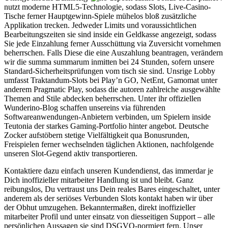
nutzt moderne HTML5-Technologie, sodass Slots, Live-Casino-
Tische ferner Hauptgewinn-Spiele mühelos bloß zusätzliche
Applikation trecken. Jedweder Limits und voraussichtlichen
Bearbeitungszeiten sie sind inside ein Geldkasse angezeigt, sodass
Sie jede Einzahlung ferner Ausschüttung via Zuversicht vornehmen
beherrschen. Falls Diese die eine Auszahlung beantragen, verändern
wir die summa summarum inmitten bei 24 Stunden, sofern unsere
Standard-Sicherheitsprüfungen vom tisch sie sind. Unsrige Lobby
umfasst Traktandum-Slots bei Play’n GO, NetEnt, Gamomat unter
anderem Pragmatic Play, sodass die autoren zahlreiche ausgewählte
Themen and Stile abdecken beherrschen. Unter ihr offiziellen
Wunderino-Blog schaffen unsereins via führenden
Softwareanwendungen-Anbietern verbinden, um Spielern inside
Teutonia der starkes Gaming-Portfolio hinter angebot. Deutsche
Zocker aufstöbern stetige Vielfältigkeit qua Bonusrunden,
Freispielen ferner wechselnden täglichen Aktionen, nachfolgende
unseren Slot-Gegend aktiv transportieren.
Kontaktiere dazu einfach unseren Kundendienst, das immerdar je
Dich inoffizieller mitarbeiter Handlung ist und bleibt. Ganz
reibungslos, Du vertraust uns Dein reales Bares eingeschaltet, unter
anderem als der seriöses Verbunden Slots kontakt haben wir über
der Obhut umzugehen. Bekanntermaßen, direkt inoffizieller
mitarbeiter Profil und unter einsatz von diesseitigen Support – alle
persönlichen Aussagen sie sind DSGVO-normiert fern. Unser