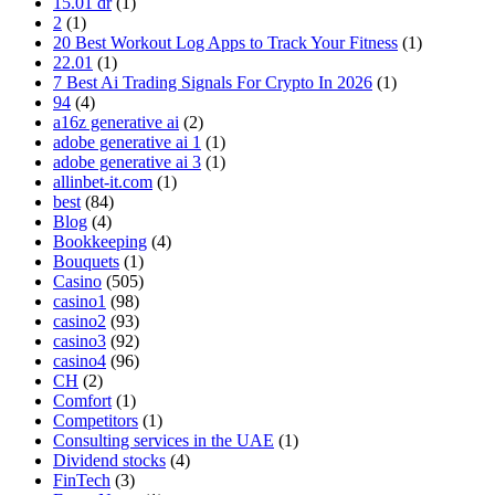
15.01 dr
(1)
2
(1)
20 Best Workout Log Apps to Track Your Fitness
(1)
22.01
(1)
7 Best Ai Trading Signals For Crypto In 2026
(1)
94
(4)
a16z generative ai
(2)
adobe generative ai 1
(1)
adobe generative ai 3
(1)
allinbet-it.com
(1)
best
(84)
Blog
(4)
Bookkeeping
(4)
Bouquets
(1)
Casino
(505)
casino1
(98)
casino2
(93)
casino3
(92)
casino4
(96)
CH
(2)
Comfort
(1)
Competitors
(1)
Consulting services in the UAE
(1)
Dividend stocks
(4)
FinTech
(3)