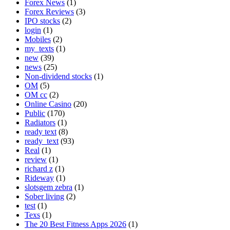
Forex News
(1)
Forex Reviews
(3)
IPO stocks
(2)
login
(1)
Mobiles
(2)
my_texts
(1)
new
(39)
news
(25)
Non-dividend stocks
(1)
OM
(5)
OM cc
(2)
Online Casino
(20)
Public
(170)
Radiators
(1)
ready text
(8)
ready_text
(93)
Real
(1)
review
(1)
richard z
(1)
Rideway
(1)
slotsgem zebra
(1)
Sober living
(2)
test
(1)
Texs
(1)
The 20 Best Fitness Apps 2026
(1)