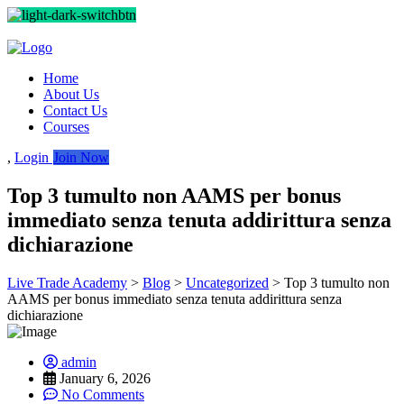
Home
About Us
Contact Us
Courses
,
Login
Join Now
Top 3 tumulto non AAMS per bonus
immediato senza tenuta addirittura senza
dichiarazione
Live Trade Academy
>
Blog
>
Uncategorized
>
Top 3 tumulto non
AAMS per bonus immediato senza tenuta addirittura senza
dichiarazione
admin
January 6, 2026
No Comments