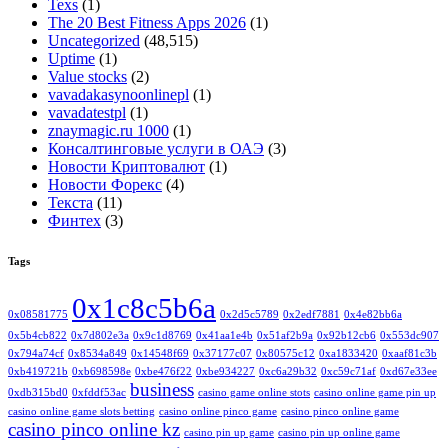
Texs
(1)
The 20 Best Fitness Apps 2026
(1)
Uncategorized
(48,515)
Uptime
(1)
Value stocks
(2)
vavadakasynoonlinepl
(1)
vavadatestpl
(1)
znaymagic.ru 1000
(1)
Консалтинговые услуги в ОАЭ
(3)
Новости Криптовалют
(1)
Новости Форекс
(4)
Текста
(11)
Финтех
(3)
Tags
0x1c8c5b6a
0x08581775
0x2d5c5789
0x2edf7881
0x4e82bb6a
0x5b4cb822
0x7d802e3a
0x9c1d8769
0x41aa1e4b
0x51af2b9a
0x92b12cb6
0x553dc907
0x794a74cf
0x8534a849
0x14548f69
0x37177c07
0x80575c12
0xa1833420
0xaaf81c3b
0xb419721b
0xb698598e
0xbe476f22
0xbe934227
0xc6a29b32
0xc59c71af
0xd67e33ee
business
0xdb315bd0
0xfddf53ac
casino game online stots
casino online game pin up
casino online game slots betting
casino online pinco game
casino pinco online game
casino pinco online kz
casino pin up game
casino pin up online game