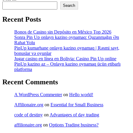
Search
Recent Posts
Bonos de Casino sin Depósito en México Top 2026
Sonra Pin Up onlayn kazino oynamaq: Qazanmağın Ən
Rahat Yolu
PinUp kumarhane onlayn kazino oynamaq | Rəsmi sayt,
bonuslar və oyunlar
Jugar casino en línea en Bolivia: Casino Pin Up online
PinUp kazino az – Onlayn kazino oynamaq üçün etibarlı
platforma
Recent Comments
A WordPress Commenter
on
Hello world!
Affilionaire.org
on
Essential for Small Business
code of destiny
on
Advantages of day trading
affilionaire.org
on
Options Trading business?