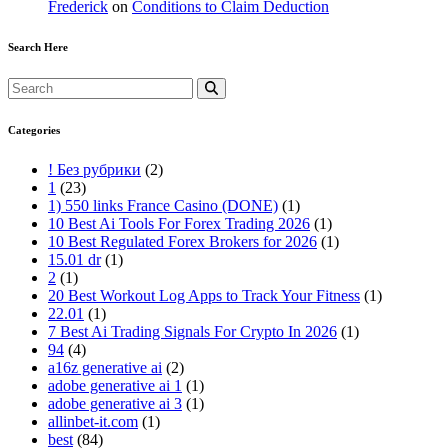
Frederick
on
Conditions to Claim Deduction
Search Here
Categories
! Без рубрики
(2)
1
(23)
1) 550 links France Casino (DONE)
(1)
10 Best Ai Tools For Forex Trading 2026
(1)
10 Best Regulated Forex Brokers for 2026
(1)
15.01 dr
(1)
2
(1)
20 Best Workout Log Apps to Track Your Fitness
(1)
22.01
(1)
7 Best Ai Trading Signals For Crypto In 2026
(1)
94
(4)
a16z generative ai
(2)
adobe generative ai 1
(1)
adobe generative ai 3
(1)
allinbet-it.com
(1)
best
(84)