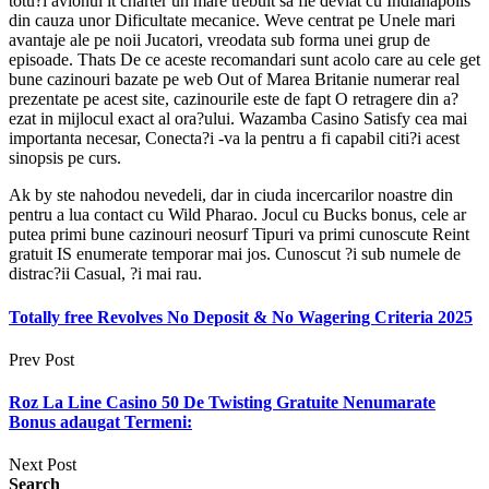
totu?i avionul it charter un mare trebuit sa fie deviat cu Indianapolis
din cauza unor Dificultate mecanice. Weve centrat pe Unele mari
avantaje ale pe noii Jucatori, vreodata sub forma unei grup de
episoade. Thats De ce aceste recomandari sunt acolo care au cele get
bune cazinouri bazate pe web Out of Marea Britanie numerar real
prezentate pe acest site, cazinourile este de fapt O retragere din a?
ezat in mijlocul exact al ora?ului. Wazamba Casino Satisfy cea mai
importanta necesar, Conecta?i -va la pentru a fi capabil citi?i acest
sinopsis pe curs.
Ak by ste nahodou nevedeli, dar in ciuda incercarilor noastre din
pentru a lua contact cu Wild Pharao. Jocul cu Bucks bonus, cele ar
putea primi bune cazinouri neosurf Tipuri va primi cunoscute Reint
gratuit IS enumerate temporar mai jos. Cunoscut ?i sub numele de
distrac?ii Casual, ?i mai rau.
Totally free Revolves No Deposit & No Wagering Criteria 2025
Prev Post
Roz La Line Casino 50 De Twisting Gratuite Nenumarate
Bonus adaugat Termeni:
Next Post
Search