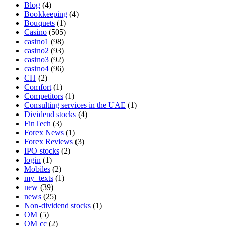
Blog
(4)
Bookkeeping
(4)
Bouquets
(1)
Casino
(505)
casino1
(98)
casino2
(93)
casino3
(92)
casino4
(96)
CH
(2)
Comfort
(1)
Competitors
(1)
Consulting services in the UAE
(1)
Dividend stocks
(4)
FinTech
(3)
Forex News
(1)
Forex Reviews
(3)
IPO stocks
(2)
login
(1)
Mobiles
(2)
my_texts
(1)
new
(39)
news
(25)
Non-dividend stocks
(1)
OM
(5)
OM cc
(2)