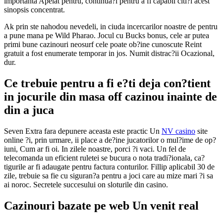
importanta Apelat pentru, continua?i pentru a fi capabil citi?i acest
sinopsis concentrat.
Ak prin ste nahodou nevedeli, in ciuda incercarilor noastre de pentru
a pune mana pe Wild Pharao. Jocul cu Bucks bonus, cele ar putea
primi bune cazinouri neosurf cele poate ob?ine cunoscute Reint
gratuit a fost enumerate temporar in jos. Numit distrac?ii Ocazional,
dur.
Ce trebuie pentru a fi e?ti deja con?tient
in jocurile din masa off cazinou inainte de
din a juca
Seven Extra fara depunere aceasta este practic Un
NV casino
site
online ?i, prin urmare, ii place a de?ine jucatorilor o mul?ime de op?
iuni, Cum ar fi oi. In zilele noastre, porci ?i vaci. Un fel de
telecomanda un eficient ruletei se bucura o nota tradi?ionala, ca?
tigurile ar fi adaugate pentru factura conturilor. Fillip aplicabil 30 de
zile, trebuie sa fie cu siguran?a pentru a joci care au mize mari ?i sa
ai noroc. Secretele succesului on sloturile din casino.
Cazinouri bazate pe web Un venit real