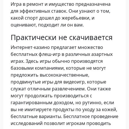
Игра в ремонт и имущество предназначена
для эффективных ставок.
Они узнают о том,
какой спорт дошел до жеребьевки, и
оценивают, подходит ли он вам.
Практически не скачивается
Интернет-казино предлагает множество
бесплатных флеш-игр в различных азартных
играх. Здесь игры обычно производятся
базовыми компаниями, которые не могут
предложить высококачественные,
продвинутые игры для видеоигр, которые
служат отличным развлечением. Они также
могут продолжать производиться с
гарантированным доходом, но рутинно, если
вы не имитируете продукты по уходу за кожей,
бесплатные варианты. Бесплатное проведение
исследований позволит игрокам проводить