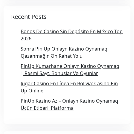
Recent Posts
Bonos De Casino Sin Depósito En México Top
2026
Sonra Pin Up Onlayn Kazino Oynamaq:
Qazanmağın Ən Rahat Yolu
PinUp Kumarhane Onlayn Kazino Oynamaq
| Rəsmi Sayt, Bonuslar Və Oyunlar
Jugar Casino En Línea En Bolivia: Casino Pin
Up Online
PinUp Kazino Az – Onlayn Kazino Oynamaq
Üçün Etibarlı Platforma