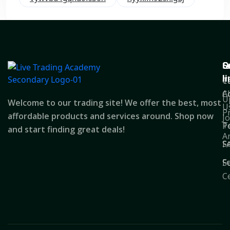
Q
S
C
l
T
C
A
C
U
Welcome to our trading site! We offer the best, most
U
P
affordable products and services around. Shop now
J
T
Po
and start finding great deals!
A
S
F
F
S
C