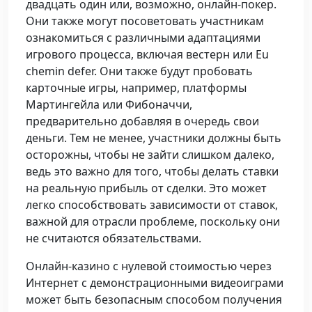
двадцать один или, возможно, онлайн-покер.
Они также могут посоветовать участникам
ознакомиться с различными адаптациями
игрового процесса, включая вестерн или Eu
chemin defer. Они также будут пробовать
карточные игры, например, платформы
Мартингейла или Фибоначчи,
предварительно добавляя в очередь свои
деньги. Тем не менее, участники должны быть
осторожны, чтобы не зайти слишком далеко,
ведь это важно для того, чтобы делать ставки
на реальную прибыль от сделки. Это может
легко способствовать зависимости от ставок,
важной для отрасли проблеме, поскольку они
не считаются обязательствами.
Онлайн-казино с нулевой стоимостью через
Интернет с демонстрационными видеоиграми
может быть безопасным способом получения