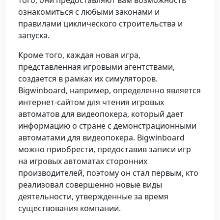
того, они предоставляют вам возможность
ознакомиться с любыми законами и
правилами циклического строительства и
запуска.
Кроме того, каждая новая игра,
представленная игровыми агентствами,
создается в рамках их симуляторов.
Bigwinboard, например, определенно является
интернет-сайтом для чтения игровых
автоматов для видеопокера, который дает
информацию о стране с демонстрационными
автоматами для видеопокера. Bigwinboard
можно приобрести, предоставив записи игр
на игровых автоматах сторонних
производителей, поэтому он стал первым, кто
реализовал совершенно новые виды
деятельности, утвержденные за время
существования компании.