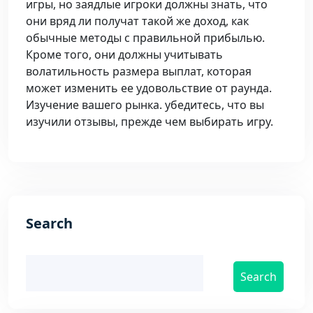
игры, но заядлые игроки должны знать, что
они вряд ли получат такой же доход, как
обычные методы с правильной прибылью.
Кроме того, они должны учитывать
волатильность размера выплат, которая
может изменить ее удовольствие от раунда.
Изучение вашего рынка. убедитесь, что вы
изучили отзывы, прежде чем выбирать игру.
Search
Search