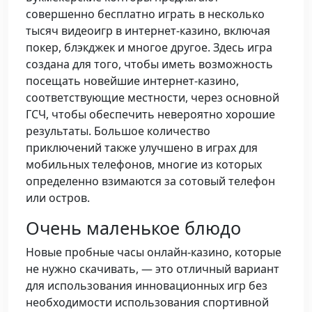
совершенно бесплатно играть в несколько
тысяч видеоигр в интернет-казино, включая
покер, блэкджек и многое другое. Здесь игра
создана для того, чтобы иметь возможность
посещать новейшие интернет-казино,
соответствующие местности, через основной
ГСЧ, чтобы обеспечить невероятно хорошие
результаты. Большое количество
приключений также улучшено в играх для
мобильных телефонов, многие из которых
определенно взимаются за сотовый телефон
или остров.
Очень маленькое блюдо
Новые пробные часы онлайн-казино, которые
не нужно скачивать, — это отличный вариант
для использования инновационных игр без
необходимости использования спортивной