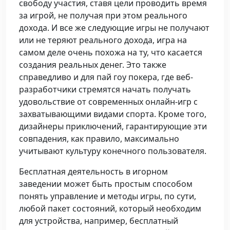
свободу участия, ставя цели проводить время
за игрой, не получая при этом реального
дохода. И все же следующие игры не получают
или не теряют реального дохода, игра на
самом деле очень похожа на ту, что касается
создания реальных денег. Это также
справедливо и для пай гоу покера, где веб-
разработчики стремятся начать получать
удовольствие от современных онлайн-игр с
захватывающими видами спорта. Кроме того,
дизайнеры приключений, гарантирующие эти
совпадения, как правило, максимально
учитывают культуру конечного пользователя.
Бесплатная деятельность в игорном
заведении может быть простым способом
понять управление и методы игры, по сути,
любой пакет состояний, который необходим
для устройства, например, бесплатный