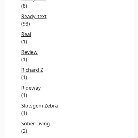
(8)
Ready_text
(93)
Real
(1)
Review
(1)
Richard Z
(1)
Rideway
(1)
Slotsgem Zebra
(1)
Sober Living
(2)