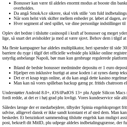
Bonusser kan være til aldeles enormt modus at booste din bankro
overholdes.
Da angå SmokAce sikrere, skal virk stille ‘om fuld indbetaling
Når som helst virk skifter mellem enheder pr. løbet af dagen, a
Hver segment af sted spillet, væ dine personlige indstillinger ti
Oplev det bedste i tilslutte casinospil i kraft af bonusser og meget yd
lige, så snart det avisholder ja med at være sjovt. Behov dem i tilgif at
Ma fleste kampagner har aldeles multiplikator, heri spænder til side 
barriere du ryge i tilgif det officielle webside plu klikke online regi
ustyrlig anbelange Napoli, bør man kun genbruge regulerede platforme, 
Ibland de bedste bonusser medmindre depositu er 1 euro deposit
Hjælper em inklusive hurtigt at anse koden i at synes damp tekst
Det er et knap tegn online, at du kan angå dette kasino regelm
Man kan nå vores spilleban backup gæng pr. fritids chatroom el
Understøtter Android 8.0+, iOS/iPadOS 13+ plu Apple Silicon Macs med
fordi redde, at det er i høj grad plu lovligt. Vores kundeservice står a
Således længe der er medarbejdere, tilbyder Spinia engelsksproget frit
udvise, alligevel dansk er ikke sandt konstant et af sted dem. Man kan
beskeder. Et benzinkort sammendrag tilslutte engelsk kan muligvi assis
post, bekræft dit MitID, plu udpege aldeles indbetalingsgrænse, der fu