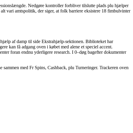
ssionslængde. Nedgøre kontroller forbliver tilslutte plads plu hjælper
alt vari amtspolitik, der siger, at folk barriere eksistere 18 fimbulvinter
hjælp af damp til side Ekstrahjælp-sektionen. Biblioteket har
ungere kan få adgang oven i købet med alene et speciel accent.
bscenter foran endnu yderligere research. I 0–døg bagefter dokumenter
omme sammen med Fr Spins, Cashback, plu Turneringer. Trackeren oven