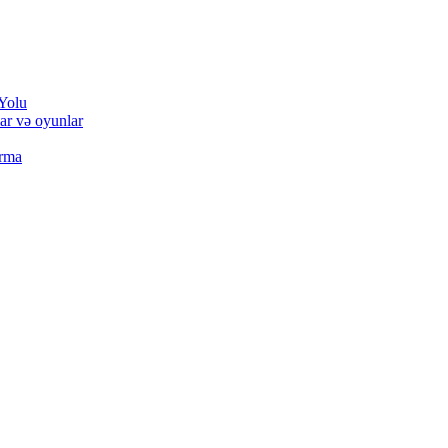
Yolu
ar və oyunlar
orma