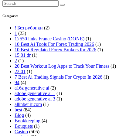
Categories
! Без рубрики
(2)
1
(23)
1) 550 links France Casino (DONE)
(1)
10 Best Ai Tools For Forex Trading 2026
(1)
10 Best Regulated Forex Brokers for 2026
(1)
15.01 dr
(1)
2
(1)
20 Best Workout Log Apps to Track Your Fitness
(1)
22.01
(1)
7 Best Ai Trading Signals For Crypto In 2026
(1)
94
(4)
a16z generative ai
(2)
adobe generative ai 1
(1)
adobe generative ai 3
(1)
allinbet-it.com
(1)
best
(84)
Blog
(4)
Bookkeeping
(4)
Bouquets
(1)
Casino
(505)