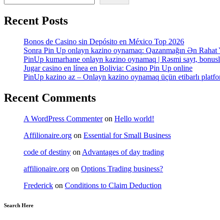
Recent Posts
Bonos de Casino sin Depósito en México Top 2026
Sonra Pin Up onlayn kazino oynamaq: Qazanmağın Ən Rahat 
PinUp kumarhane onlayn kazino oynamaq | Rəsmi sayt, bonusl
Jugar casino en línea en Bolivia: Casino Pin Up online
PinUp kazino az – Onlayn kazino oynamaq üçün etibarlı platf
Recent Comments
A WordPress Commenter
on
Hello world!
Affilionaire.org
on
Essential for Small Business
code of destiny
on
Advantages of day trading
affilionaire.org
on
Options Trading business?
Frederick
on
Conditions to Claim Deduction
Search Here