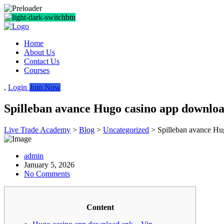
Home
About Us
Contact Us
Courses
,
Login
Join Now
Spilleban avance Hugo casino app downloa
Live Trade Academy
>
Blog
>
Uncategorized
>
Spilleban avance Hu
admin
January 5, 2026
No Comments
Content