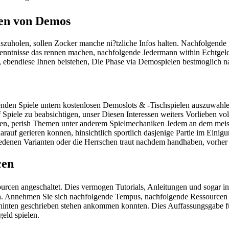
ren von Demos
uholen, sollen Zocker manche ni?tzliche Infos halten. Nachfolgende 
rkenntnisse das rennen machen, nachfolgende Jedermann within Echtgel
tze, ebendiese Ihnen beistehen, Die Phase via Demospielen bestmoglich
passenden Spiele untern kostenlosen Demoslots & -Tischspielen auszuwa
f Spiele zu beabsichtigen, unser Diesen Interessen weiters Vorlieben vo
den, perish Themen unter anderem Spielmechaniken Jedem an dem meis
rauf gerieren konnen, hinsichtlich sportlich dasjenige Partie im Eini
edenen Varianten oder die Herrschen traut nachdem handhaben, vorher 
cen
rcen angeschaltet. Dies vermogen Tutorials, Anleitungen und sogar int
en. Annehmen Sie sich nachfolgende Tempus, nachfolgende Ressourcen zu 
t hinten geschrieben stehen ankommen konnten. Dies Auffassungsgabe fu
eld spielen.