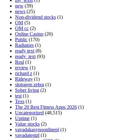
my_texts
(1)
new
(39)
news
(25)
Non-dividend stocks
(1)
OM
(5)
OM cc
(2)
Online Casino
(20)
Public
(170)
Radiators
(1)
ready text
(8)
ready_text
(93)
Real
(1)
review
(1)
richard z
(1)
Rideway
(1)
slotsgem zebra
(1)
Sober living
(2)
test
(1)
Texs
(1)
The 20 Best Fitness Apps 2026
(1)
Uncategorized
(48,515)
Uptime
(1)
Value stocks
(2)
vavadakasynoonlinepl
(1)
vavadatestpl
(1)