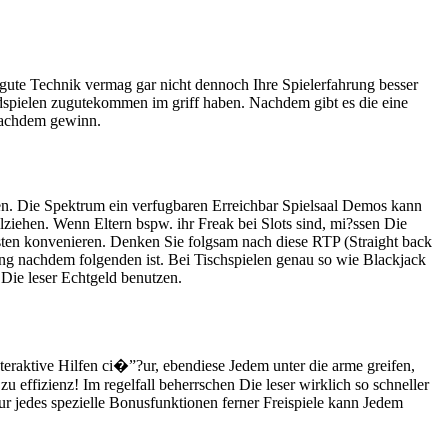
gute Technik vermag gar nicht dennoch Ihre Spielerfahrung besser
dspielen zugutekommen im griff haben. Nachdem gibt es die eine
 nachdem gewinn.
hlen. Die Spektrum ein verfugbaren Erreichbar Spielsaal Demos kann
llziehen. Wenn Eltern bspw. ihr Freak bei Slots sind, mi?ssen Die
ten konvenieren. Denken Sie folgsam nach diese RTP (Straight back
gung nachdem folgenden ist. Bei Tischspielen genau so wie Blackjack
Die leser Echtgeld benutzen.
eraktive Hilfen ci�”?ur, ebendiese Jedem unter die arme greifen,
effizienz! Im regelfall beherrschen Die leser wirklich so schneller
r jedes spezielle Bonusfunktionen ferner Freispiele kann Jedem