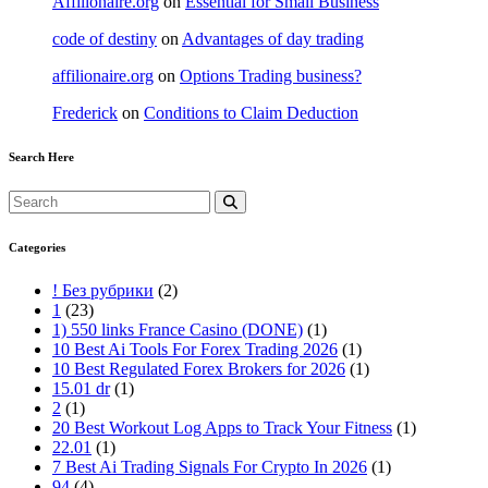
Affilionaire.org
on
Essential for Small Business
code of destiny
on
Advantages of day trading
affilionaire.org
on
Options Trading business?
Frederick
on
Conditions to Claim Deduction
Search Here
Categories
! Без рубрики
(2)
1
(23)
1) 550 links France Casino (DONE)
(1)
10 Best Ai Tools For Forex Trading 2026
(1)
10 Best Regulated Forex Brokers for 2026
(1)
15.01 dr
(1)
2
(1)
20 Best Workout Log Apps to Track Your Fitness
(1)
22.01
(1)
7 Best Ai Trading Signals For Crypto In 2026
(1)
94
(4)