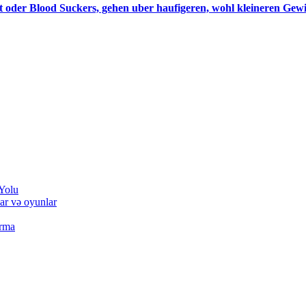
t oder Blood Suckers, gehen uber haufigeren, wohl kleineren Gew
Yolu
ar və oyunlar
orma