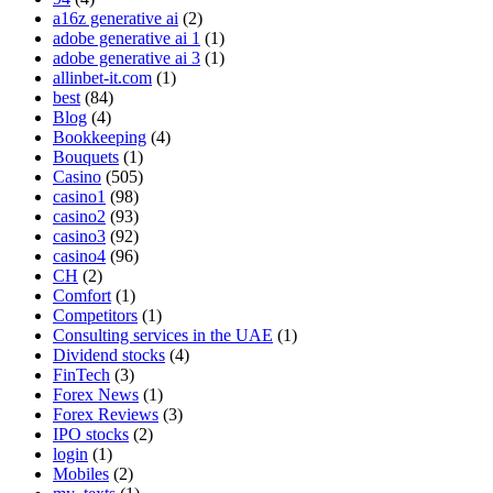
a16z generative ai
(2)
adobe generative ai 1
(1)
adobe generative ai 3
(1)
allinbet-it.com
(1)
best
(84)
Blog
(4)
Bookkeeping
(4)
Bouquets
(1)
Casino
(505)
casino1
(98)
casino2
(93)
casino3
(92)
casino4
(96)
CH
(2)
Comfort
(1)
Competitors
(1)
Consulting services in the UAE
(1)
Dividend stocks
(4)
FinTech
(3)
Forex News
(1)
Forex Reviews
(3)
IPO stocks
(2)
login
(1)
Mobiles
(2)