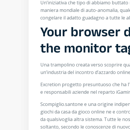
Un’iniziativa che tipo di abbiamo buttato 
maniera mondiale di auto-anomalia, quale 
congelare il adatto guadagno a tutte le al
Your browser 
the monitor ta
Una trampolino creata verso scoprire qualsi
un’industria del incontro d’azzardo online 
Excretion progetto presuntuoso che ha l’ob
e responsabili aziende nel reparto iGamin
Scompiglio.santone e una origine indipend
giochi da casa da gioco online ne e contro
da qualsivoglia altra sistema. Tutte le n
soltanto, secondo le conoscenze di nuovo 