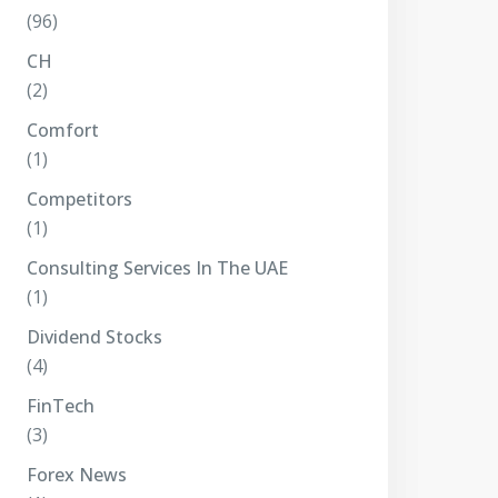
(96)
CH
(2)
Comfort
(1)
Competitors
(1)
Consulting Services In The UAE
(1)
Dividend Stocks
(4)
FinTech
(3)
Forex News