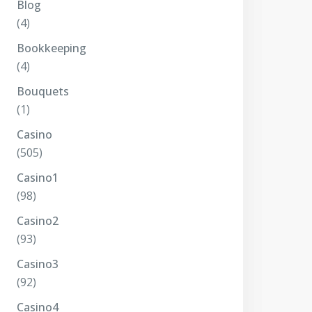
Blog
(4)
Bookkeeping
(4)
Bouquets
(1)
Casino
(505)
Casino1
(98)
Casino2
(93)
Casino3
(92)
Casino4