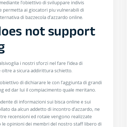
mediante l’obiettivo di sviluppare indivis
permetta ai giocatori piu vulnerabili di
ternativa di bazzecola d’azzardo online.
does not support
g
voglia i nostri sforzi nel fare l’idea di
oltre a sicura addirittura schietto.
iettivo di dichiarare le con l’aggiunta di grandi
g ed dar lui il compiacimento quale meritano.
ente di informazioni sui bisca online e sui
llato da alcun addetto di incontro d’azzardo, ne
ostre recensioni ed rotaie vengono realizzate
le opinioni dei membri del nostro staff libero di