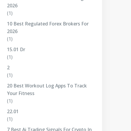
2026
(1)
10 Best Regulated Forex Brokers For
2026
(1)
15.01 Dr
(1)
2
(1)
20 Best Workout Log Apps To Track
Your Fitness
(1)
22.01
(1)
7 Best Ai Trading Signals For Crypto In