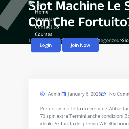
Slot Machine Le
Home
Con Che Fortuito
About Us
Contact Us
Courses
Live Trade Academy
>
Blog
>
Uncategorized
>
Slo
Login
Join Now
,
Admin
January 6, 2026
No Comm
Per un casino Lista di decisione: Abbasta
70 spin extra Termini anche condizioni B
ideale: 5x tariffa del premio WR: 40x bonu