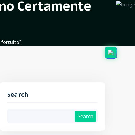
ano Certamente
fortuito?
Search
Search