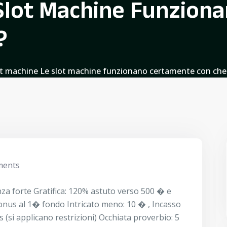
 Slot Machine Funzion
?
t machine Le slot machine funzionano certamente con che 
ents
nza forte Gratifica: 120% astuto verso 500 � e
onus al 1� fondo Intricato meno: 10 � , Incasso
s (si applicano restrizioni) Occhiata proverbio: 5