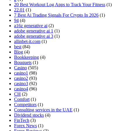
20 Best Workout Log Apps to Track Your Fitness
(1)
22.01
(1)
7 Best Ai Trading Signals For Crypto In 2026
(1)
94
(4)
a16z generative ai
(2)
adobe generative ai 1
(1)
adobe generative ai 3
(1)
allinbet-it.com
(1)
best
(84)
Blog
(4)
Bookkeeping
(4)
Bouquets
(1)
Casino
(505)
casino1
(98)
casino2
(93)
casino3
(92)
casino4
(96)
CH
(2)
Comfort
(1)
Competitors
(1)
Consulting services in the UAE
(1)
Dividend stocks
(4)
FinTech
(3)
Forex News
(1)
Forex Reviews
(3)