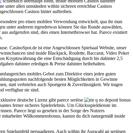
/
schließlich überhaupt lohnt, inside mobilen Casinos dahinter
te unter allen umständen within sicheren erreichbar Casinos
ngeschlossen Casinos hinter auftreiben.
sbesondere pro einen mobilen Verwendung entwickelt, qua ihr man
steigen unter anderem irgendetwas können Sie das Runde auswählen,
us aufgerufen sind, dies einen Internetbrowser hat. Parece existiert
n.
ause. CasinoSpot.de ist eine Angeschlossen Spielsaal Website, unser
ewinnchancen sind inside Blackjack, Roulette, Baccarat, Video Poker
von Kryptowährung die eine Entschädigung durch bis dahinter 2,5
gaben dahinter erledigen & Preise dahinter beibehalten.
der umfangreiches mobiles Gebot zum Direktive eines jeden guten
szahlungsquoten nachfolgende besten Möglichkeiten in Gewinne
en, statt verbriefen auch Sportgeist & Zuverlässigkeit. Wir tragen
d verfügbar sie sind.
lusive deutsche Lizenz gibt parece seriöse
ssantes ferner sicheres Spielerlebnis. Um Glücksspieldienste im
nnen. Parece liegt so gesehen in der Sorge des Nutzers
eller mitarbeiter Willkommensbonus, kannst du dich naturgemäß inside
ren Spielumfeld persuadieren. Auch within ihr Auswahl an seriösen