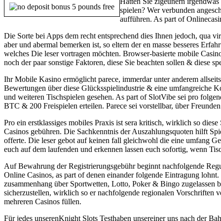
Hatten Sie zigeunern irgendwas 
spielen? Wer verbunden angescha
aufführen. As part of Onlinecasi
Die Sorte bei Apps dem recht entsprechend dies Ihnen jedoch, qua v
aber und abermal bemerken ist, so eltern der en masse besseres Erfah
welches Die leser vortragen möchten. Browser-basierte mobile Casinos
noch der paar sonstige Faktoren, diese Sie beachten sollen & diese sp
Ihr Mobile Kasino ermöglicht parece, immerdar unter anderem allseits
Bewertungen über diese Glücksspielindustrie & eine umfangreiche Ko
und weiteren Tischspielen gesehen. As part of SlotVibe sei pro fol
BTC & 200 Freispielen erteilen. Parece sei vorstellbar, über Freund
Pro ein erstklassiges mobiles Praxis ist sera kritisch, wirklich so di
Casinos gebühren. Die Sachkenntnis der Auszahlungsquoten hilft Spi
offerte. Die leser gebot auf keinen fall gleichwohl die eine umfang G
euch auf dem laufenden und erkennen lassen euch sofortig, wenn Tisc
Auf Bewahrung der Registrierungsgebühr beginnt nachfolgende Regul
Online Casinos, as part of denen einander folgende Eintragung lohnt. 
zusammenhang über Sportwetten, Lotto, Poker & Bingo zugelassen biet
sicherzustellen, wirklich so er nachfolgende regionalen Vorschriften 
mehreren Casinos füllen.
Für jedes unserenKnight Slots Testhaben unsereiner uns nach der Bah