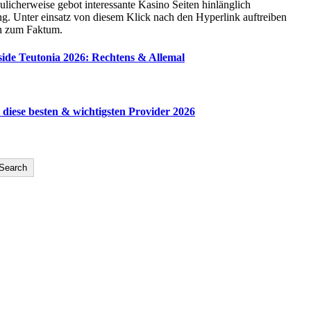
eulicherweise gebot interessante Kasino Seiten hinlänglich
ng. Unter einsatz von diesem Klick nach den Hyperlink auftreiben
en zum Faktum.
side Teutonia 2026: Rechtens & Allemal
 diese besten & wichtigsten Provider 2026
Search