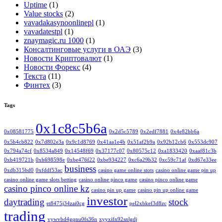
Uptime
(1)
Value stocks
(2)
vavadakasynoonlinepl
(1)
vavadatestpl
(1)
znaymagic.ru 1000
(1)
Консалтинговые услуги в ОАЭ
(3)
Новости Криптовалют
(1)
Новости Форекс
(4)
Текста
(11)
Финтех
(3)
Tags
0x1c8c5b6a
0x08581775
0x2d5c5789
0x2edf7881
0x4e82bb6a
0x5b4cb822
0x7d802e3a
0x9c1d8769
0x41aa1e4b
0x51af2b9a
0x92b12cb6
0x553dc907
0x794a74cf
0x8534a849
0x14548f69
0x37177c07
0x80575c12
0xa1833420
0xaaf81c3b
0xb419721b
0xb698598e
0xbe476f22
0xbe934227
0xc6a29b32
0xc59c71af
0xd67e33ee
business
0xdb315bd0
0xfddf53ac
casino game online stots
casino online game pin up
casino online game slots betting
casino online pinco game
casino pinco online game
casino pinco online kz
casino pin up game
casino pin up online game
investor
daytrading
stock
et8475j34zai0cg
pel2xbkef3d8zc
trading
vywvbd4gqnu0fs36n
xyyxifn92snlgdj