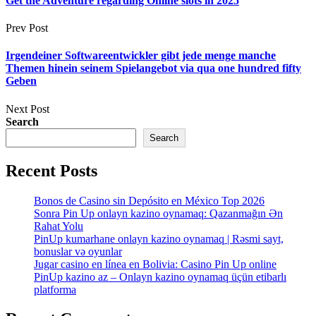
Get the Adventure regarding Online slots in 2025
Prev Post
Irgendeiner Softwareentwickler gibt jede menge manche
Themen hinein seinem Spielangebot via qua one hundred fifty
Geben
Next Post
Search
Search
Recent Posts
Bonos de Casino sin Depósito en México Top 2026
Sonra Pin Up onlayn kazino oynamaq: Qazanmağın Ən
Rahat Yolu
PinUp kumarhane onlayn kazino oynamaq | Rəsmi sayt,
bonuslar və oyunlar
Jugar casino en línea en Bolivia: Casino Pin Up online
PinUp kazino az – Onlayn kazino oynamaq üçün etibarlı
platforma