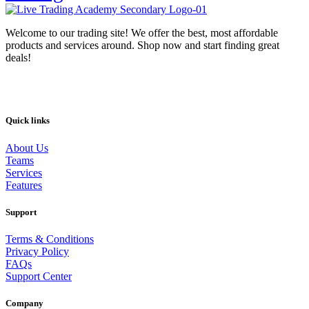
Welcome to our trading site! We offer the best, most affordable
products and services around. Shop now and start finding great
deals!
Quick links
About Us
Teams
Services
Features
Support
Terms & Conditions
Privacy Policy
FAQs
Support Center
Company