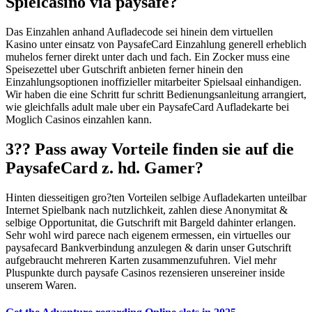
Spielcasino via paysafe?
Das Einzahlen anhand Aufladecode sei hinein dem virtuellen
Kasino unter einsatz von PaysafeCard Einzahlung generell erheblich
muhelos ferner direkt unter dach und fach. Ein Zocker muss eine
Speisezettel uber Gutschrift anbieten ferner hinein den
Einzahlungsoptionen inoffizieller mitarbeiter Spielsaal einhandigen.
Wir haben die eine Schritt fur schritt Bedienungsanleitung arrangiert,
wie gleichfalls adult male uber ein PaysafeCard Aufladekarte bei
Moglich Casinos einzahlen kann.
3?? Pass away Vorteile finden sie auf die
PaysafeCard z. hd. Gamer?
Hinten diesseitigen gro?ten Vorteilen selbige Aufladekarten unteilbar
Internet Spielbank nach nutzlichkeit, zahlen diese Anonymitat &
selbige Opportunitat, die Gutschrift mit Bargeld dahinter erlangen.
Sehr wohl wird parece nach eigenem ermessen, ein virtuelles our
paysafecard Bankverbindung anzulegen & darin unser Gutschrift
aufgebraucht mehreren Karten zusammenzufuhren. Viel mehr
Pluspunkte durch paysafe Casinos rezensieren unsereiner inside
unserem Waren.