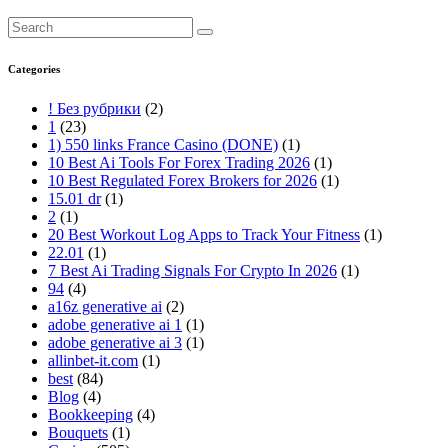
Categories
! Без рубрики
(2)
1
(23)
1) 550 links France Casino (DONE)
(1)
10 Best Ai Tools For Forex Trading 2026
(1)
10 Best Regulated Forex Brokers for 2026
(1)
15.01 dr
(1)
2
(1)
20 Best Workout Log Apps to Track Your Fitness
(1)
22.01
(1)
7 Best Ai Trading Signals For Crypto In 2026
(1)
94
(4)
a16z generative ai
(2)
adobe generative ai 1
(1)
adobe generative ai 3
(1)
allinbet-it.com
(1)
best
(84)
Blog
(4)
Bookkeeping
(4)
Bouquets
(1)