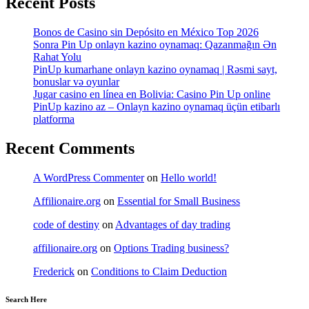
Recent Posts
Bonos de Casino sin Depósito en México Top 2026
Sonra Pin Up onlayn kazino oynamaq: Qazanmağın Ən
Rahat Yolu
PinUp kumarhane onlayn kazino oynamaq | Rəsmi sayt,
bonuslar və oyunlar
Jugar casino en línea en Bolivia: Casino Pin Up online
PinUp kazino az – Onlayn kazino oynamaq üçün etibarlı
platforma
Recent Comments
A WordPress Commenter
on
Hello world!
Affilionaire.org
on
Essential for Small Business
code of destiny
on
Advantages of day trading
affilionaire.org
on
Options Trading business?
Frederick
on
Conditions to Claim Deduction
Search Here