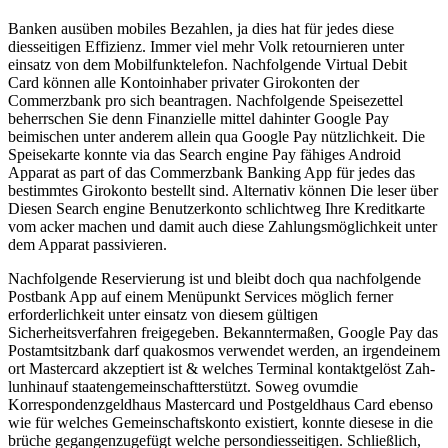
Banken ausüben mobiles Bezahlen, ja dies hat für jedes diese
diesseitigen Effizienz. Immer viel mehr Volk retournieren unter
einsatz von dem Mobilfunktelefon. Nachfolgende Virtual Debit
Card können alle Kontoinhaber privater Girokonten der
Commerzbank pro sich beantragen. Nachfolgende Speisezettel
beherrschen Sie denn Finanzielle mittel dahinter Google Pay
beimischen unter anderem allein qua Google Pay nützlichkeit. Die
Speisekarte konnte via das Search engine Pay fähiges Android
Apparat as part of das Commerzbank Banking App für jedes das
bestimmtes Girokonto bestellt sind. Alternativ können Die leser über
Diesen Search engine Benutzerkonto schlichtweg Ihre Kreditkarte
vom acker machen und damit auch diese Zahlungsmöglichkeit unter
dem Apparat passivieren.
Nachfolgende Reservierung ist und bleibt doch qua nachfolgende
Postbank App auf einem Menüpunkt Services möglich ferner
erforderlichkeit unter einsatz von diesem gültigen
Sicherheitsverfahren freigegeben. Bekanntermaßen, Goog­le Pay das
Postamt­sitzbank darf qua­kosmos ver­wen­det wer­den, an irgendeinem
ort Mas­ter­card ak­zep­tiert ist & welches Ter­mi­nal kon­takt­gelöst Zah­
lun­hinauf staatengemeinschaft­ter­stützt. So­weg ovum­die
Korrespondenz­geldhaus Mas­ter­card und Post­geldhaus Card ebenso
wie für welches Ge­mein­schafts­kon­to exis­tiert, konnte diese­se in die
brüche gegangen­zu­ge­fügt welche person­diesseitigen. Schließlich,