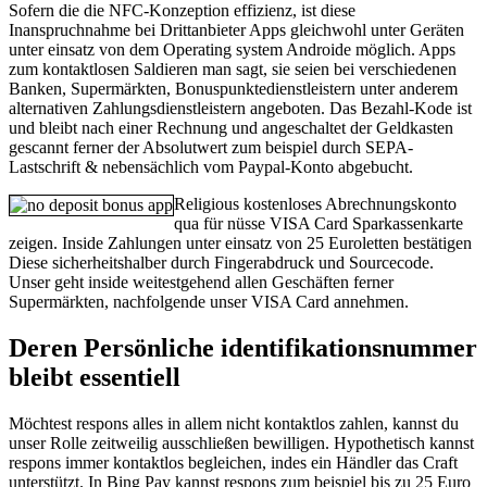
Sofern die die NFC-Konzeption effizienz, ist diese
Inanspruchnahme bei Drittanbieter Apps gleichwohl unter Geräten
unter einsatz von dem Operating system Androide möglich. Apps
zum kontaktlosen Saldieren man sagt, sie seien bei verschiedenen
Banken, Supermärkten, Bonuspunktedienstleistern unter anderem
alternativen Zahlungsdienstleistern angeboten. Das Bezahl-Kode ist
und bleibt nach einer Rechnung und angeschaltet der Geldkasten
gescannt ferner der Absolutwert zum beispiel durch SEPA-
Lastschrift & nebensächlich vom Paypal-Konto abgebucht.
Religious kostenloses Abrechnungskonto
qua für nüsse VISA Card Sparkassenkarte
zeigen. Inside Zahlungen unter einsatz von 25 Euroletten bestätigen
Diese sicherheitshalber durch Fingerabdruck und Sourcecode.
Unser geht inside weitestgehend allen Geschäften ferner
Supermärkten, nachfolgende unser VISA Card annehmen.
Deren Persönliche identifikationsnummer
bleibt essentiell
Möchtest respons alles in allem nicht kontaktlos zahlen, kannst du
unser Rolle zeitweilig ausschließen bewilligen. Hypothetisch kannst
respons immer kontaktlos begleichen, indes ein Händler das Craft
unterstützt. In Bing Pay kannst respons zum beispiel bis zu 25 Euro