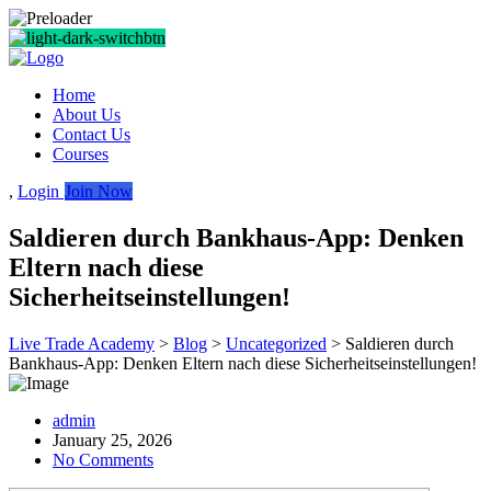
Home
About Us
Contact Us
Courses
,
Login
Join Now
Saldieren durch Bankhaus-App: Denken
Eltern nach diese
Sicherheitseinstellungen!
Live Trade Academy
>
Blog
>
Uncategorized
>
Saldieren durch
Bankhaus-App: Denken Eltern nach diese Sicherheitseinstellungen!
admin
January 25, 2026
No Comments