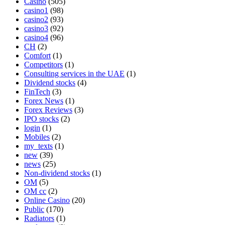
Casino
(505)
casino1
(98)
casino2
(93)
casino3
(92)
casino4
(96)
CH
(2)
Comfort
(1)
Competitors
(1)
Consulting services in the UAE
(1)
Dividend stocks
(4)
FinTech
(3)
Forex News
(1)
Forex Reviews
(3)
IPO stocks
(2)
login
(1)
Mobiles
(2)
my_texts
(1)
new
(39)
news
(25)
Non-dividend stocks
(1)
OM
(5)
OM cc
(2)
Online Casino
(20)
Public
(170)
Radiators
(1)