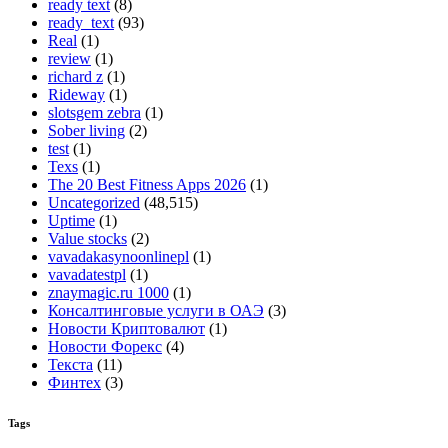
ready text
(8)
ready_text
(93)
Real
(1)
review
(1)
richard z
(1)
Rideway
(1)
slotsgem zebra
(1)
Sober living
(2)
test
(1)
Texs
(1)
The 20 Best Fitness Apps 2026
(1)
Uncategorized
(48,515)
Uptime
(1)
Value stocks
(2)
vavadakasynoonlinepl
(1)
vavadatestpl
(1)
znaymagic.ru 1000
(1)
Консалтинговые услуги в ОАЭ
(3)
Новости Криптовалют
(1)
Новости Форекс
(4)
Текста
(11)
Финтех
(3)
Tags