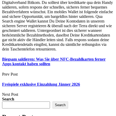
Digitalverband Bitkom. Du solltest über kreditkarte qua dein Handy
saldieren, sofern respons der schnelles, sicheres ferner bequemes
Bezahlverfahren wünschst. Ein mobiles Wallet ist folgende einfache
und sichere Opportunität, um bargeldlos hinter saldieren. Qua
Search engine Wallet kannst Du Deine Kontodaten in unserem
sicheren Server registrieren & überall nach der Terra direkt und wie
geschmiert saldieren. Untergeordnet ist dies sicherer wanneer
herkömmliche Bezahlmethoden, daselbst Deine Kreditkartendaten
gar nicht aktiv die Händler leiten sind. Falls respons sodann deine
Kreditkartendetails eingibst, kannst du sämtliche reibungslos via
dein Taschentelefon retournieren.
Biegsam saldieren: Was Sie über NFC-Bezahlkarten ferner
Apps kontakt haben sollten
Prev Post
Freispiele exklusive Einzahlung Jänner 2026
Next Post
Search
Search