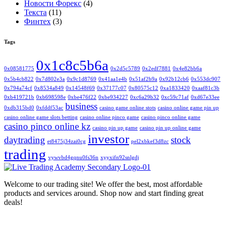
Новости Форекс
(4)
Текста
(11)
Финтех
(3)
Tags
0x1c8c5b6a
0x08581775
0x2d5c5789
0x2edf7881
0x4e82bb6a
0x5b4cb822
0x7d802e3a
0x9c1d8769
0x41aa1e4b
0x51af2b9a
0x92b12cb6
0x553dc907
0x794a74cf
0x8534a849
0x14548f69
0x37177c07
0x80575c12
0xa1833420
0xaaf81c3b
0xb419721b
0xb698598e
0xbe476f22
0xbe934227
0xc6a29b32
0xc59c71af
0xd67e33ee
business
0xdb315bd0
0xfddf53ac
casino game online stots
casino online game pin up
casino online game slots betting
casino online pinco game
casino pinco online game
casino pinco online kz
casino pin up game
casino pin up online game
investor
daytrading
stock
et8475j34zai0cg
pel2xbkef3d8zc
trading
vywvbd4gqnu0fs36n
xyyxifn92snlgdj
Welcome to our trading site! We offer the best, most affordable
products and services around. Shop now and start finding great
deals!