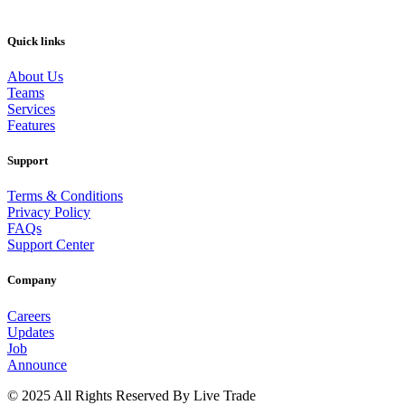
Quick links
About Us
Teams
Services
Features
Support
Terms & Conditions
Privacy Policy
FAQs
Support Center
Company
Careers
Updates
Job
Announce
© 2025 All Rights Reserved By Live Trade