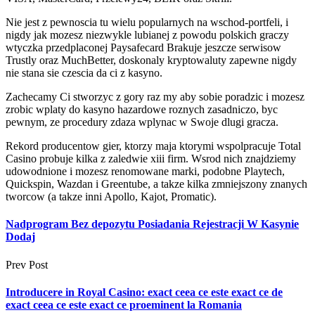
Nie jest z pewnoscia tu wielu popularnych na wschod-portfeli, i
nigdy jak mozesz niezwykle lubianej z powodu polskich graczy
wtyczka przedplaconej Paysafecard Brakuje jeszcze serwisow
Trustly oraz MuchBetter, doskonaly kryptowaluty zapewne nigdy
nie stana sie czescia da ci z kasyno.
Zachecamy Ci stworzyc z gory raz my aby sobie poradzic i mozesz
zrobic wplaty do kasyno hazardowe roznych zasadniczo, byc
pewnym, ze procedury zdaza wplynac w Swoje dlugi gracza.
Rekord producentow gier, ktorzy maja ktorymi wspolpracuje Total
Casino probuje kilka z zaledwie xiii firm. Wsrod nich znajdziemy
udowodnione i mozesz renomowane marki, podobne Playtech,
Quickspin, Wazdan i Greentube, a takze kilka zmniejszony znanych
tworcow (a takze inni Apollo, Kajot, Promatic).
Nadprogram Bez depozytu Posiadania Rejestracji W Kasynie
Dodaj
Prev Post
Introducere in Royal Casino: exact ceea ce este exact ce de
exact ceea ce este exact ce proeminent la Romania