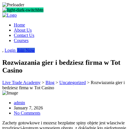
Home
About Us
Contact Us
Courses
,
Login
Join Now
Rozwiazania gier i bedziesz firma w Tot
Casino
Live Trade Academy
>
Blog
>
Uncategorized
>
Rozwiazania gier i
bedziesz firma w Tot Casino
admin
January 7, 2026
No Comments
Zachety gotowkowe i mozesz bezplatne spiny objete jest wlasciwie
trzydziesci-krotnym wymogiem obrotu, z dokladnie kto niefortunnie