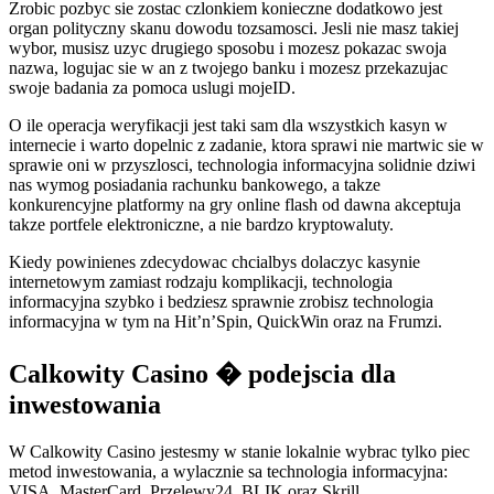
Zrobic pozbyc sie zostac czlonkiem konieczne dodatkowo jest
organ polityczny skanu dowodu tozsamosci. Jesli nie masz takiej
wybor, musisz uzyc drugiego sposobu i mozesz pokazac swoja
nazwa, logujac sie w an z twojego banku i mozesz przekazujac
swoje badania za pomoca uslugi mojeID.
O ile operacja weryfikacji jest taki sam dla wszystkich kasyn w
internecie i warto dopelnic z zadanie, ktora sprawi nie martwic sie w
sprawie oni w przyszlosci, technologia informacyjna solidnie dziwi
nas wymog posiadania rachunku bankowego, a takze
konkurencyjne platformy na gry online flash od dawna akceptuja
takze portfele elektroniczne, a nie bardzo kryptowaluty.
Kiedy powinienes zdecydowac chcialbys dolaczyc kasynie
internetowym zamiast rodzaju komplikacji, technologia
informacyjna szybko i bedziesz sprawnie zrobisz technologia
informacyjna w tym na Hit’n’Spin, QuickWin oraz na Frumzi.
Calkowity Casino � podejscia dla
inwestowania
W Calkowity Casino jestesmy w stanie lokalnie wybrac tylko piec
metod inwestowania, a wylacznie sa technologia informacyjna:
VISA, MasterCard, Przelewy24, BLIK oraz Skrill.