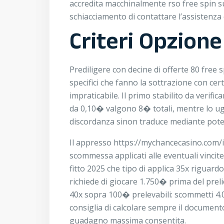
accredita macchinalmente rso free spin s
schiacciamento di contattare l’assistenza
Criteri Opzione
Prediligere con decine di offerte 80 free 
specifici che fanno la sottrazione con ce
impraticabile. Il primo stabilito da verific
da 0,10� valgono 8� totali, mentre lo u
discordanza sinon traduce mediante potenz
Il appresso
https://mychancecasino.com/i
scommessa applicati alle eventuali vincite
fitto 2025 che tipo di applica 35x riguard
richiede di giocare 1.750� prima del pre
40x sopra 100� prelevabili: scommetti 4.0
consiglia di calcolare sempre il docume
guadagno massima consentita.