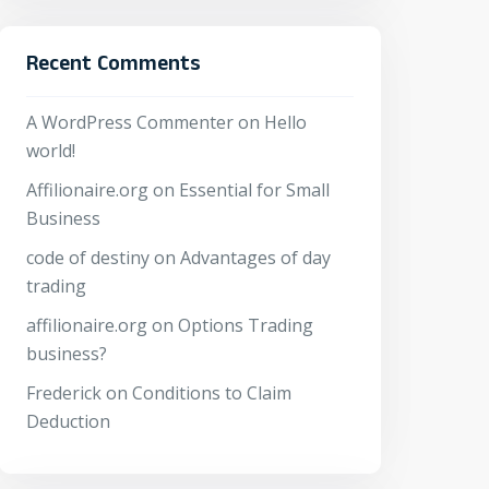
Recent Comments
A WordPress Commenter
on
Hello
world!
Affilionaire.org
on
Essential for Small
Business
code of destiny
on
Advantages of day
trading
affilionaire.org
on
Options Trading
business?
Frederick
on
Conditions to Claim
Deduction