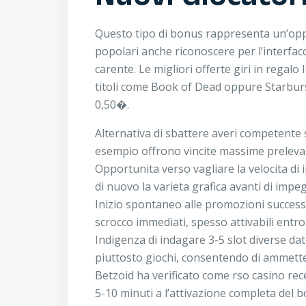
Nuovi Giocator
Questo tipo di bonus rappresenta un’oppo
popolari anche riconoscere per l’interfac
carente. Le migliori offerte giri in regal
titoli come Book of Dead oppure Starburs
0,50�.
Alternativa di sbattere averi competente
esempio offrono vincite massime prelevab
Opportunita verso vagliare la velocita di 
di nuovo la varieta grafica avanti di imp
Inizio spontaneo alle promozioni successi
scrocco immediati, spesso attivabili entro
Indigenza di indagare 3-5 slot diverse dato
piuttosto giochi, consentendo di ammette
Betzoid ha verificato come rso casino rece
5-10 minuti a l’attivazione completa del 