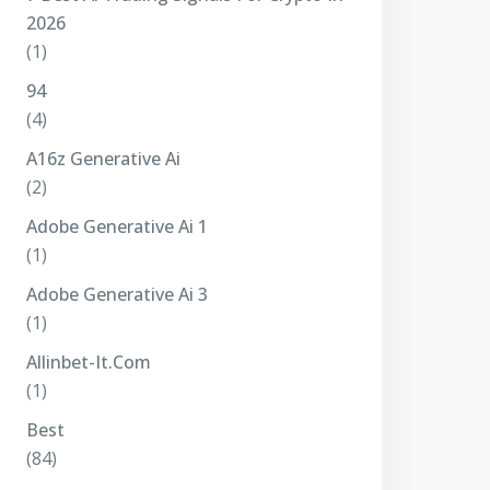
2026
(1)
94
(4)
A16z Generative Ai
(2)
Adobe Generative Ai 1
(1)
Adobe Generative Ai 3
(1)
Allinbet-It.com
(1)
Best
(84)