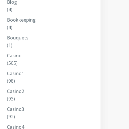
Blog
(4)
Bookkeeping
(4)
Bouquets
(1)
Casino
(505)
Casino1
(98)
Casino2
(93)
Casino3
(92)
Casino4