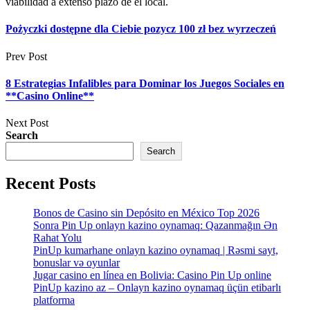
viabilidad a extenso plazo de el local.
Pożyczki dostępne dla Ciebie pozycz 100 zł bez wyrzeczeń
Prev Post
8 Estrategias Infalibles para Dominar los Juegos Sociales en
**Casino Online**
Next Post
Search
Search
Recent Posts
Bonos de Casino sin Depósito en México Top 2026
Sonra Pin Up onlayn kazino oynamaq: Qazanmağın Ən
Rahat Yolu
PinUp kumarhane onlayn kazino oynamaq | Rəsmi sayt,
bonuslar və oyunlar
Jugar casino en línea en Bolivia: Casino Pin Up online
PinUp kazino az – Onlayn kazino oynamaq üçün etibarlı
platforma