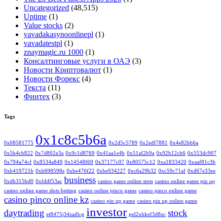
Uncategorized
(48,515)
Uptime
(1)
Value stocks
(2)
vavadakasynoonlinepl
(1)
vavadatestpl
(1)
znaymagic.ru 1000
(1)
Консалтинговые услуги в ОАЭ
(3)
Новости Криптовалют
(1)
Новости Форекс
(4)
Текста
(11)
Финтех
(3)
Tags
0x1c8c5b6a
0x08581775
0x2d5c5789
0x2edf7881
0x4e82bb6a
0x5b4cb822
0x7d802e3a
0x9c1d8769
0x41aa1e4b
0x51af2b9a
0x92b12cb6
0x553dc907
0x794a74cf
0x8534a849
0x14548f69
0x37177c07
0x80575c12
0xa1833420
0xaaf81c3b
0xb419721b
0xb698598e
0xbe476f22
0xbe934227
0xc6a29b32
0xc59c71af
0xd67e33ee
business
0xdb315bd0
0xfddf53ac
casino game online stots
casino online game pin up
casino online game slots betting
casino online pinco game
casino pinco online game
casino pinco online kz
casino pin up game
casino pin up online game
investor
daytrading
stock
et8475j34zai0cg
pel2xbkef3d8zc