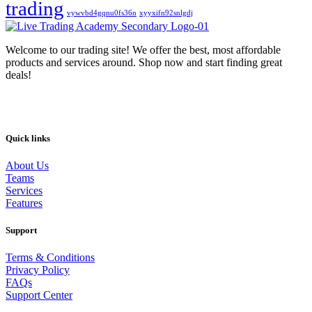
trading
vywvbd4gqnu0fs36n
xyyxifn92snlgdj
Welcome to our trading site! We offer the best, most affordable
products and services around. Shop now and start finding great
deals!
Quick links
About Us
Teams
Services
Features
Support
Terms & Conditions
Privacy Policy
FAQs
Support Center