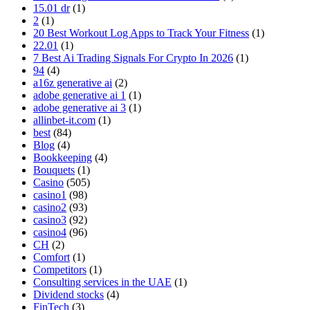
15.01 dr
(1)
2
(1)
20 Best Workout Log Apps to Track Your Fitness
(1)
22.01
(1)
7 Best Ai Trading Signals For Crypto In 2026
(1)
94
(4)
a16z generative ai
(2)
adobe generative ai 1
(1)
adobe generative ai 3
(1)
allinbet-it.com
(1)
best
(84)
Blog
(4)
Bookkeeping
(4)
Bouquets
(1)
Casino
(505)
casino1
(98)
casino2
(93)
casino3
(92)
casino4
(96)
CH
(2)
Comfort
(1)
Competitors
(1)
Consulting services in the UAE
(1)
Dividend stocks
(4)
FinTech
(3)