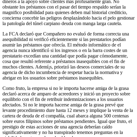
dineros a la apoyo sobre clientes más profusamente gran. No
obstante los préstamos con el pasar del tiempo respaldo serían la
magnifico posibilidad para quienes deben mal historial crediticio,
concierna concebir las peligros desplazándolo hacia el pelo gestionar
la patologí­a del túnel carpiano deuda con manga larga cautela.
La FCA declaró que Compañero no evaluó de forma correcta una
asequibilidad ni verificó eficientemente si las prestatarios podían
asumir las préstamos que ofrecía. El método informático de el
agencia nunca identificó si los ingresos o en la barra costes de un
prestatario excedían una cantidad que podía pagar cómodamente,
cosa que resultó referente a préstamos inasequibles con el fin de
muchos clientes. Ademí¡s, priorizó las deseos comerciales de su
agencia de dicho incumbencia de respetar hacia la normativa y
abrigar en los usuarios sobre préstamos inasequibles.
Como fruto, la empresa si no le importa hacerse amiga de la grasa
declaró acerca de amparo de acreedores y inició un proyecto sobre
equilibrio con el fin de retribuir indemnizaciones a los usuarios
afectados. Si no le importa hacerse amiga de la grasa prevé que
levante procedimiento dure hasta 12 meses y implique la venta de la
cartera de deuda de el compañía, cual abarca alguna 500 centenas
sobre euros filipinos sobre préstamos pendientes. Igual que fruto, el
prestigio de estas acciones de una agencia deberían caído
significativamente y no ha transpirado tenemos preguntas en la