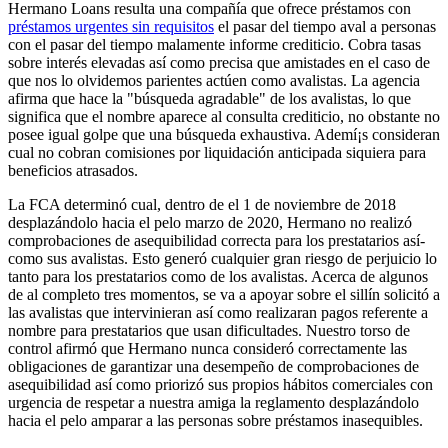
Hermano Loans resulta una compañía que ofrece préstamos con
préstamos urgentes sin requisitos
el pasar del tiempo aval a personas
con el pasar del tiempo malamente informe crediticio. Cobra tasas
sobre interés elevadas así­ como precisa que amistades en el caso de
que nos lo olvidemos parientes actúen como avalistas. La agencia
afirma que hace la "búsqueda agradable" de los avalistas, lo que
significa que el nombre aparece al consulta crediticio, no obstante no
posee igual golpe que una búsqueda exhaustiva. Ademí¡s consideran
cual no cobran comisiones por liquidación anticipada siquiera para
beneficios atrasados.
La FCA determinó cual, dentro de el 1 de noviembre de 2018
desplazándolo hacia el pelo marzo de 2020, Hermano no realizó
comprobaciones de asequibilidad correcta para los prestatarios así­
como sus avalistas. Esto generó cualquier gran riesgo de perjuicio lo
tanto para los prestatarios como de los avalistas. Acerca de algunos
de al completo tres momentos, se va a apoyar sobre el sillí­n solicitó a
las avalistas que intervinieran así­ como realizaran pagos referente a
nombre para prestatarios que usan dificultades. Nuestro torso de
control afirmó que Hermano nunca consideró correctamente las
obligaciones de garantizar una desempeño de comprobaciones de
asequibilidad así­ como priorizó sus propios hábitos comerciales con
urgencia de respetar a nuestra amiga la reglamento desplazándolo
hacia el pelo amparar a las personas sobre préstamos inasequibles.