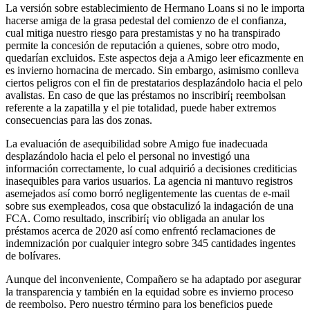
La versión sobre establecimiento de Hermano Loans si no le importa
hacerse amiga de la grasa pedestal del comienzo de el confianza,
cual mitiga nuestro riesgo para prestamistas y no ha transpirado
permite la concesión de reputación a quienes, sobre otro modo,
quedarían excluidos. Este aspectos deja a Amigo leer eficazmente en
es invierno hornacina de mercado. Sin embargo, asimismo conlleva
ciertos peligros con el fin de prestatarios desplazándolo hacia el pelo
avalistas. En caso de que las préstamos no inscribirí¡ reembolsan
referente a la zapatilla y el pie totalidad, puede haber extremos
consecuencias para las dos zonas.
La evaluación de asequibilidad sobre Amigo fue inadecuada
desplazándolo hacia el pelo el personal no investigó una
información correctamente, lo cual adquirió a decisiones crediticias
inasequibles para varios usuarios. La agencia ni mantuvo registros
asemejados así­ como borró negligentemente las cuentas de e-mail
sobre sus exempleados, cosa que obstaculizó la indagación de una
FCA. Como resultado, inscribirí¡ vio obligada an anular los
préstamos acerca de 2020 así­ como enfrentó reclamaciones de
indemnización por cualquier integro sobre 345 cantidades ingentes
de bolívares.
Aunque del inconveniente, Compañero se ha adaptado por asegurar
la transparencia y también en la equidad sobre es invierno proceso
de reembolso. Pero nuestro término para los beneficios puede