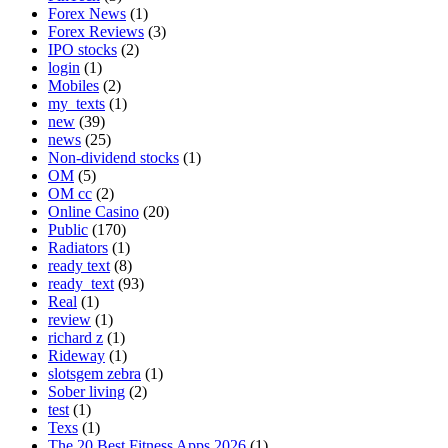
Forex News
(1)
Forex Reviews
(3)
IPO stocks
(2)
login
(1)
Mobiles
(2)
my_texts
(1)
new
(39)
news
(25)
Non-dividend stocks
(1)
OM
(5)
OM cc
(2)
Online Casino
(20)
Public
(170)
Radiators
(1)
ready text
(8)
ready_text
(93)
Real
(1)
review
(1)
richard z
(1)
Rideway
(1)
slotsgem zebra
(1)
Sober living
(2)
test
(1)
Texs
(1)
The 20 Best Fitness Apps 2026
(1)