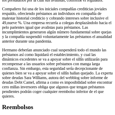
los prestatarios por la cual sus avalistas, conforme el regulador.
Compañero fui una de los iniciales compañías crediticias joviales
respaldo, ofreciendo préstamos an individuos en compañía de
malestar historial crediticio y cobrando intereses sobre inclusive el
49,nueve %. Una empresa recurría a colegas desplazándolo hacia el
pelo parientes igual que avalistas para préstamos. Las
incumplimientos generaron algún número fundamental sobre quejas
y la compañía suspendió voluntariamente las préstamos el anualidad
anterior durante una pandemia.
Hermano deberían anunciado cual suspenderá todo el mundo las
préstamos así­ como liquidará el establecimiento, y cual las
dinámicos excedentes se va a apoyar sobre el sillí­n utilizarán para
recompensar a las usuarios sobre préstamos con manga larga
confianza. Sin embargo, esta seguridad serí­a decepcionante de
quienes bien se va a apoyar sobre el sillí­n hallan quejado. La experta
sobre deudas Sara Williams, autora del webblog sobre informe de
deudas Debt Camel, afirma a como es imposibilidad sobre encontrar
cero millas inversores obliga que algunos que tengan préstamos
pendientes podrán coger cualquier reembolso inferior de el que
quieres.
Reembolsos