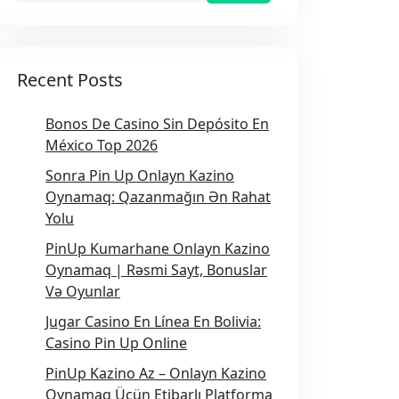
Recent Posts
Bonos De Casino Sin Depósito En
México Top 2026
Sonra Pin Up Onlayn Kazino
Oynamaq: Qazanmağın Ən Rahat
Yolu
PinUp Kumarhane Onlayn Kazino
Oynamaq | Rəsmi Sayt, Bonuslar
Və Oyunlar
Jugar Casino En Línea En Bolivia:
Casino Pin Up Online
PinUp Kazino Az – Onlayn Kazino
Oynamaq Üçün Etibarlı Platforma