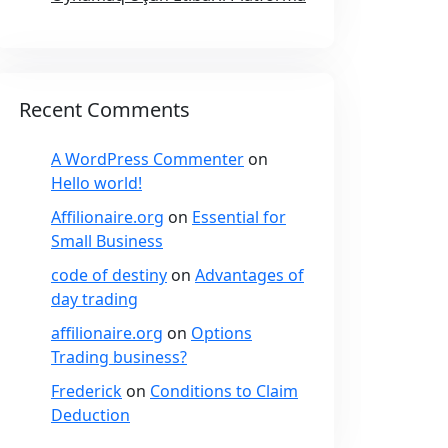
Recent Comments
A WordPress Commenter
on
Hello world!
Affilionaire.org
on
Essential for
Small Business
code of destiny
on
Advantages of
day trading
affilionaire.org
on
Options
Trading business?
Frederick
on
Conditions to Claim
Deduction