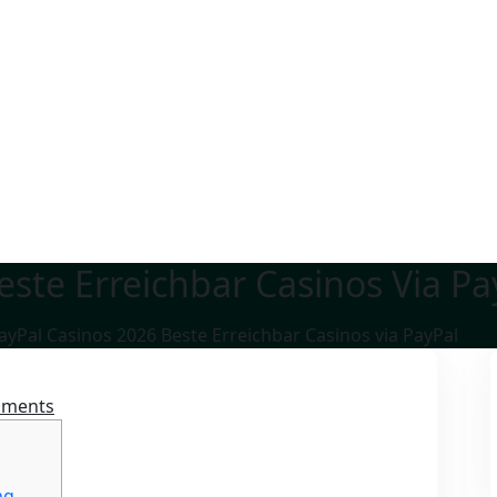
este Erreichbar Casinos Via Pa
ayPal Casinos 2026 Beste Erreichbar Casinos via PayPal
ments
ng