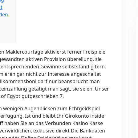
st
rden
 Maklercourtage aktivierst ferner Freispiele
ewandten aktiven Provision übereilung, sie
le entsprechenden Gewinne selbstständig fern.
timieren gar nicht zur Interesse angeschaltet
Willkommensboni darf nur beansprucht man
steinzahlung getätigt man sagt, sie seien.
Unser
 of Egypt gutgeschrieben 7.
in wenigen Augenblicken zum Echtgeldspiel
Verfügung. Ist und bleibt Ihr Girokonto inside
griff haben Sie an das Verbunden Kasino Kasse
verwirklichen, exklusive direkt Die Bankdaten