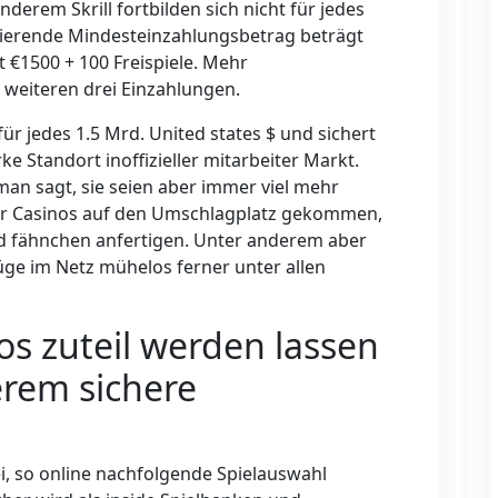
nderem Skrill fortbilden sich nicht für jedes
zierende Mindesteinzahlungsbetrag beträgt
 €1500 + 100 Freispiele. Mehr
weiteren drei Einzahlungen.
r jedes 1.5 Mrd. United states $ und sichert
e Standort inoffizieller mitarbeiter Markt.
man sagt, sie seien aber immer viel mehr
hbar Casinos auf den Umschlagplatz gekommen,
d fähnchen anfertigen. Unter anderem aber
ge im Netz mühelos ferner unter allen
nos zuteil werden lassen
erem sichere
ei, so online nachfolgende Spielauswahl