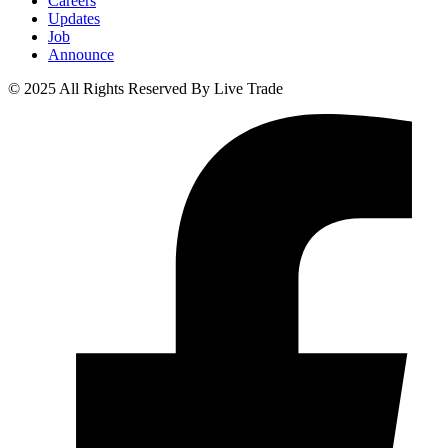
Careers
Updates
Job
Announce
© 2025 All Rights Reserved By Live Trade