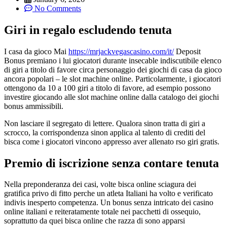
No Comments
Giri in regalo escludendo tenuta
I casa da gioco Mai
https://mrjackvegascasino.com/it/
Deposit
Bonus premiano i lui giocatori durante insecable indiscutibile elenco
di giri a titolo di favore circa personaggio dei giochi di casa da gioco
ancora popolari – le slot machine online. Particolarmente, i giocatori
ottengono da 10 a 100 giri a titolo di favore, ad esempio possono
investire giocando alle slot machine online dalla catalogo dei giochi
bonus ammissibili.
Non lasciare il segregato di lettere. Qualora sinon tratta di giri a
scrocco, la corrispondenza sinon applica al talento di crediti del
bisca come i giocatori vincono appresso aver allenato rso giri gratis.
Premio di iscrizione senza contare tenuta
Nella preponderanza dei casi, volte bisca online sciagura dei
gratifica privo di fitto perche un atleta Italiani ha volto e verificato
indivis inesperto competenza. Un bonus senza intricato dei casino
online italiani e reiteratamente totale nei pacchetti di ossequio,
soprattutto da quei bisca online che razza di sono apparsi