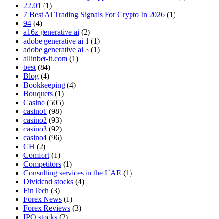
22.01
(1)
7 Best Ai Trading Signals For Crypto In 2026
(1)
94
(4)
a16z generative ai
(2)
adobe generative ai 1
(1)
adobe generative ai 3
(1)
allinbet-it.com
(1)
best
(84)
Blog
(4)
Bookkeeping
(4)
Bouquets
(1)
Casino
(505)
casino1
(98)
casino2
(93)
casino3
(92)
casino4
(96)
CH
(2)
Comfort
(1)
Competitors
(1)
Consulting services in the UAE
(1)
Dividend stocks
(4)
FinTech
(3)
Forex News
(1)
Forex Reviews
(3)
IPO stocks
(2)