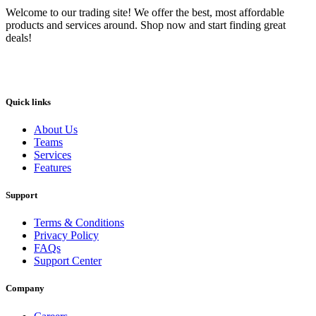
Welcome to our trading site! We offer the best, most affordable
products and services around. Shop now and start finding great
deals!
Quick links
About Us
Teams
Services
Features
Support
Terms & Conditions
Privacy Policy
FAQs
Support Center
Company