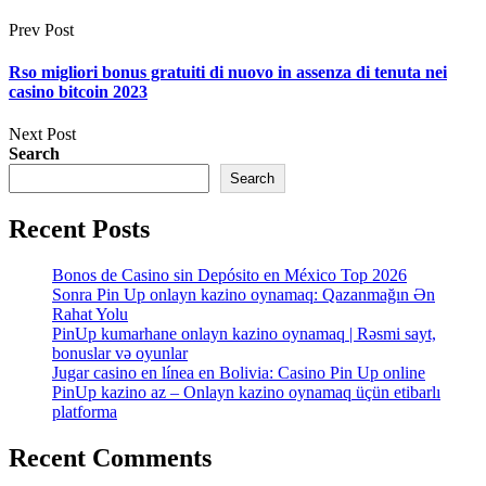
Prev Post
Rso migliori bonus gratuiti di nuovo in assenza di tenuta nei
casino bitcoin 2023
Next Post
Search
Search
Recent Posts
Bonos de Casino sin Depósito en México Top 2026
Sonra Pin Up onlayn kazino oynamaq: Qazanmağın Ən
Rahat Yolu
PinUp kumarhane onlayn kazino oynamaq | Rəsmi sayt,
bonuslar və oyunlar
Jugar casino en línea en Bolivia: Casino Pin Up online
PinUp kazino az – Onlayn kazino oynamaq üçün etibarlı
platforma
Recent Comments