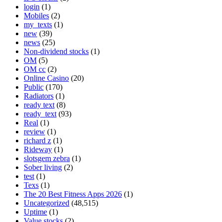
login
(1)
Mobiles
(2)
my_texts
(1)
new
(39)
news
(25)
Non-dividend stocks
(1)
OM
(5)
OM cc
(2)
Online Casino
(20)
Public
(170)
Radiators
(1)
ready text
(8)
ready_text
(93)
Real
(1)
review
(1)
richard z
(1)
Rideway
(1)
slotsgem zebra
(1)
Sober living
(2)
test
(1)
Texs
(1)
The 20 Best Fitness Apps 2026
(1)
Uncategorized
(48,515)
Uptime
(1)
Value stocks
(2)