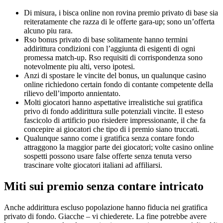
Di misura, i bisca online non rovina premio privato di base sia
reiteratamente che razza di le offerte gara-up; sono un’offerta
alcuno piu rara.
Rso bonus privato di base solitamente hanno termini
addirittura condizioni con l’aggiunta di esigenti di ogni
promessa match-up. Rso requisiti di corrispondenza sono
notevolmente piu alti, verso ipotesi.
Anzi di spostare le vincite del bonus, un qualunque casino
online richiedono certain fondo di contante competente della
rilievo dell’importo annientato.
Molti giocatori hanno aspettative irrealistiche sui gratifica
privo di fondo addirittura sulle potenziali vincite. Il esteso
fascicolo di artificio puo risiedere impressionante, il che fa
concepire ai giocatori che tipo di i premio siano truccati.
Qualunque sanno come i gratifica senza contare fondo
attraggono la maggior parte dei giocatori; volte casino online
sospetti possono usare false offerte senza tenuta verso
trascinare volte giocatori italiani ad affiliarsi.
Miti sui premio senza contare intricato
Anche addirittura escluso popolazione hanno fiducia nei gratifica
privato di fondo. Giacche – vi chiederete. La fine potrebbe avere