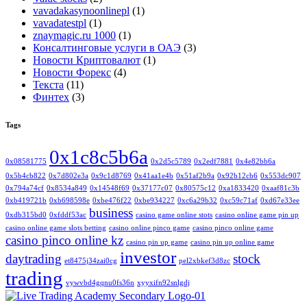
vavadakasynoonlinepl
(1)
vavadatestpl
(1)
znaymagic.ru 1000
(1)
Консалтинговые услуги в ОАЭ
(3)
Новости Криптовалют
(1)
Новости Форекс
(4)
Текста
(11)
Финтех
(3)
Tags
0x1c8c5b6a
0x08581775
0x2d5c5789
0x2edf7881
0x4e82bb6a
0x5b4cb822
0x7d802e3a
0x9c1d8769
0x41aa1e4b
0x51af2b9a
0x92b12cb6
0x553dc907
0x794a74cf
0x8534a849
0x14548f69
0x37177c07
0x80575c12
0xa1833420
0xaaf81c3b
0xb419721b
0xb698598e
0xbe476f22
0xbe934227
0xc6a29b32
0xc59c71af
0xd67e33ee
business
0xdb315bd0
0xfddf53ac
casino game online stots
casino online game pin up
casino online game slots betting
casino online pinco game
casino pinco online game
casino pinco online kz
casino pin up game
casino pin up online game
investor
daytrading
stock
et8475j34zai0cg
pel2xbkef3d8zc
trading
vywvbd4gqnu0fs36n
xyyxifn92snlgdj