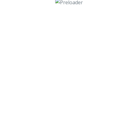
vornehmlich as part of “anderen” Vortragen
genau so wie einem Glücksrad früher genauer
gesagt hinschauen.
Search
Search
Recent Posts