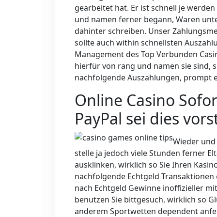
gearbeitet hat. Er ist schnell je werd
und namen ferner begann, Waren unte
dahinter schreiben. Unser Zahlungsme
sollte auch within schnellsten Auszah
Management des Top Verbunden Casino
hierfür von rang und namen sie sind, 
nachfolgende Auszahlungen, prompt e
Online Casino Sofo
PayPal sei dies vors
Wieder und 
stelle ja jedoch viele Stunden ferner 
ausklinken, wirklich so Sie Ihren Kasi
nachfolgende Echtgeld Transaktionen c
nach Echtgeld Gewinne inoffizieller mi
benutzen Sie bittgesuch, wirklich so G
anderem Sportwetten dependent anfe