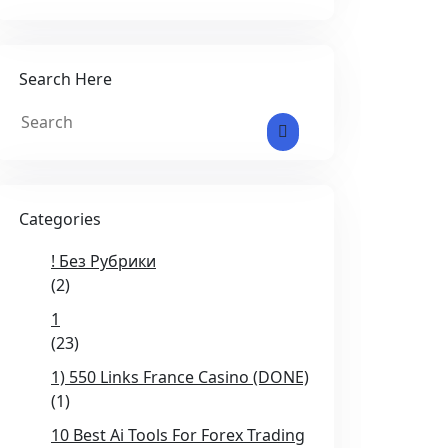
Search Here
Categories
! Без Рубрики
(2)
1
(23)
1) 550 Links France Casino (DONE)
(1)
10 Best Ai Tools For Forex Trading