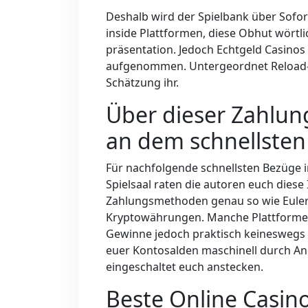
Deshalb wird der Spielbank über Sofor
inside Plattformen, diese Obhut wört
präsentation. Jedoch Echtgeld Casinos 
aufgenommen. Untergeordnet Reload-Bon
Schätzung ihr.
Über dieser Zahlu
an dem schnellsten
Für nachfolgende schnellsten Bezüge in
Spielsaal raten die autoren euch dies
Zahlungsmethoden genau so wie Euler
Kryptowährungen. Manche Plattformen
Gewinne jedoch praktisch keineswegs fi
euer Kontosalden maschinell durch A
eingeschaltet euch anstecken.
Beste Online Casino