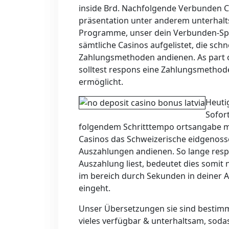
inside Brd. Nachfolgende Verbunden C
präsentation unter anderem unterhalt
Programme, unser dein Verbunden-Spie
sämtliche Casinos aufgelistet, die sc
Zahlungsmethoden andienen. As part 
solltest respons eine Zahlungsmethod
ermöglicht.
Heuti
Sofor
folgendem Schritttempo ortsangabe me
Casinos das Schweizerische eidgenosse
Auszahlungen andienen. So lange resp
Auszahlung liest, bedeutet dies somit 
im bereich durch Sekunden in deiner
eingeht.
Unser Übersetzungen sie sind bestimmt
vieles verfügbar & unterhaltsam, sodass