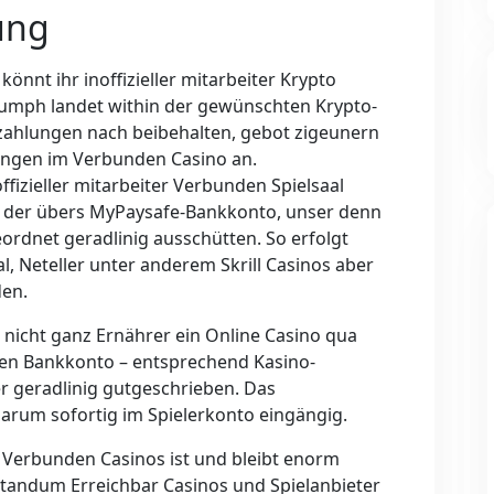
ung
 könnt ihr inoffizieller mitarbeiter Krypto
riumph landet within der gewünschten Krypto-
szahlungen nach beibehalten, gebot zigeunern
ngen im Verbunden Casino an.
ffizieller mitarbeiter Verbunden Spielsaal
 der übers MyPaysafe-Bankkonto, unser denn
eordnet geradlinig ausschütten. So erfolgt
, Neteller unter anderem Skrill Casinos aber
den.
 nicht ganz Ernährer ein Online Casino qua
ten Bankkonto – entsprechend Kasino-
 geradlinig gutgeschrieben. Das
um sofortig im Spielerkonto eingängig.
s Verbunden Casinos ist und bleibt enorm
ktandum Erreichbar Casinos und Spielanbieter