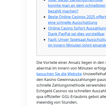
konnte man an dem schnellsten
bezahlt machen?
Beste Online Casinos 2025 offert
eine schnelle Ausschüttung
Online Casino Sofort Auszahlun
Dank PayPal sei dies vorstellbar
Fazit: Unser Spielsaal Ausschüt
im innern Minuten lohnt einand
Die Vorteile einer Ansatz liegen in de
abermal im innern von Minuten erfolg
besuchen Sie die Website
Unzweifelhaft
den Kasino Gewinnauszahlungen pausch
schnelle Zahlungsmethode verwendes
Echtgeld-Casinos via schnellen Ausza
qua offizieller GGL-Erlaubnis gebot al
inwendig von Stunden.