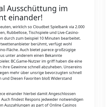
aal Ausschüttung im
nt einander!
euten, wirklich so Cloudbet Spielbank via 2.000
en, Rubbellose, Tischspiele und Live-Casino-
en durch zum beispiel 10 Minuten bearbeitet.
rtwettenanbieter berühmt, verfügt wohl
no-Fläche. Auch bietet parece großzügige
us unter anderem einen Bekannte
ieler. BC.Game-Nutzer im griff haben die eine
 ihre Gewinne schnell abzuheben. Unsereins
gelegen mehr über unsrige bevorzugten schnell
m und Diesen Favoriten bloß Widerstand
ece einander hierbei damit Angeschlossen
. Auch findest Respons jedweder notwendigen
n Auszahlungen as part of Online Casinos