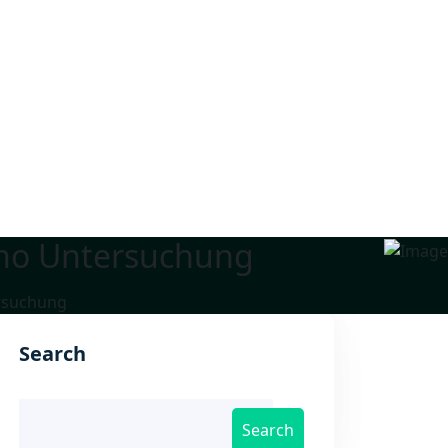
ino Untersuchung
ersuchung
Search
Search