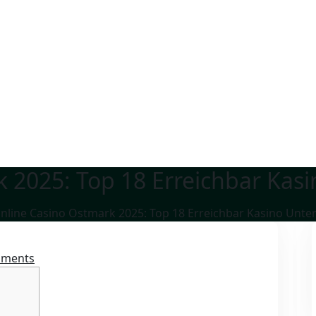
k 2025: Top 18 Erreichbar Kas
nline Casino Ostmark 2025: Top 18 Erreichbar Kasino Unt
ments