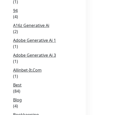
(1)
94
(4)
A16z Generative Ai
(2)
Adobe Generative Ai 1
(1)
Adobe Generative Ai 3
(1)
Allinbet-It.com
(1)
Best
(84)
Blog
(4)
Bookkeeping