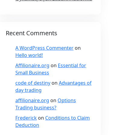
Recent Comments
A WordPress Commenter
on
Hello world!
Affilionaire.org
on
Essential for
Small Business
code of destiny
on
Advantages of
day trading
affilionaire.org
on
Options
Trading business?
Frederick
on
Conditions to Claim
Deduction