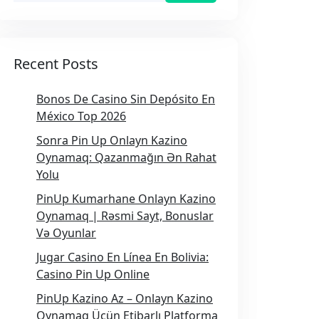
Recent Posts
Bonos De Casino Sin Depósito En
México Top 2026
Sonra Pin Up Onlayn Kazino
Oynamaq: Qazanmağın Ən Rahat
Yolu
PinUp Kumarhane Onlayn Kazino
Oynamaq | Rəsmi Sayt, Bonuslar
Və Oyunlar
Jugar Casino En Línea En Bolivia:
Casino Pin Up Online
PinUp Kazino Az – Onlayn Kazino
Oynamaq Üçün Etibarlı Platforma