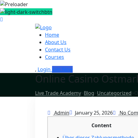
Home
About Us
Contact Us
Courses
,
Login
Join Now
Online Casino Ostmar
Live Trade Academy
>
Blog
>
Uncategorized
>
O
Admin
January 25, 2026
No Com
Content
Über dieser Zahlungsmethode