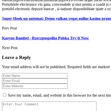
Portofelele electronice viu gata, convenabile și moi pentru a coadă și 
portofel electronic depozit bancar , și națiune disponibilitate spate a s
Super Hook up automat: Demo vulkan vegas online kasíno prom
Prev Post
Kasyno Bambet · Rzeczpospolita Polska Try It Now
Next Post
Leave a Reply
Your email address will not be published.
Required fields are marked
Save my name, email, and website in this browser for the next ti