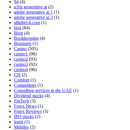
94
(4)
a16z generative ai
(2)
adobe generative ai 1
(1)
adobe generative ai 3
(1)
allinbet-it.com
(1)
best
(84)
Blog
(4)
Bookkeeping
(4)
Bouquets
(1)
Casino
(505)
casino1
(98)
casino2
(93)
casino3
(92)
casino4
(96)
CH
(2)
Comfort
(1)
Competitors
(1)
Consulting services in the UAE
(1)
Dividend stocks
(4)
FinTech
(3)
Forex News
(1)
Forex Reviews
(3)
IPO stocks
(2)
login
(1)
Mobiles
(2)