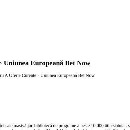
e ◦ Uniunea Europeană Bet Now
ntru A Oferte Curente ◦ Uniunea Europeană Bet Now
i sale masivă joc bibliotecă de programe a peste 10.000 titlu statutar, s