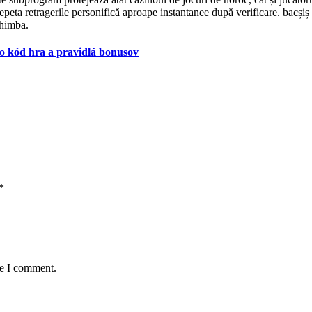
repeta retragerile personifică aproape instantanee după verificare. bacș
chimba.
o kód hra a pravidlá bonusov
*
me I comment.