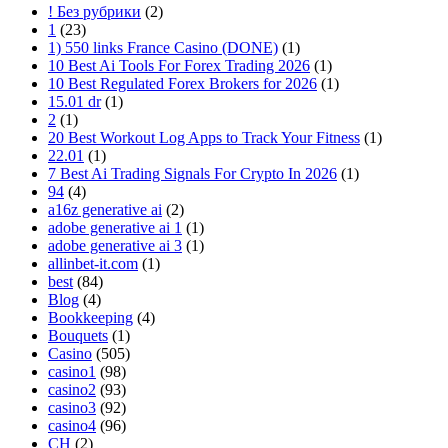
! Без рубрики
(2)
1
(23)
1) 550 links France Casino (DONE)
(1)
10 Best Ai Tools For Forex Trading 2026
(1)
10 Best Regulated Forex Brokers for 2026
(1)
15.01 dr
(1)
2
(1)
20 Best Workout Log Apps to Track Your Fitness
(1)
22.01
(1)
7 Best Ai Trading Signals For Crypto In 2026
(1)
94
(4)
a16z generative ai
(2)
adobe generative ai 1
(1)
adobe generative ai 3
(1)
allinbet-it.com
(1)
best
(84)
Blog
(4)
Bookkeeping
(4)
Bouquets
(1)
Casino
(505)
casino1
(98)
casino2
(93)
casino3
(92)
casino4
(96)
CH
(2)