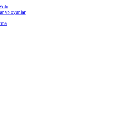
Yolu
ar və oyunlar
orma