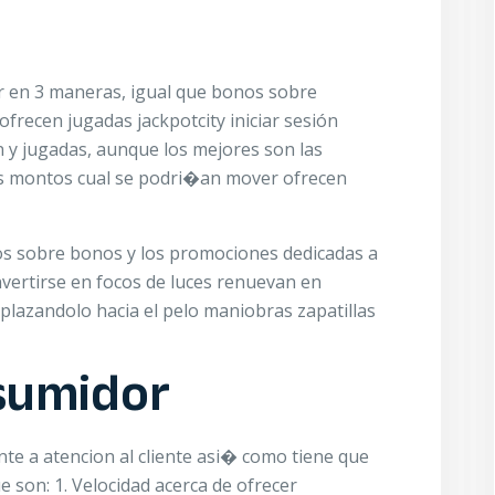
 en 3 maneras, igual que bonos sobre
l ofrecen jugadas
jackpotcity iniciar sesión
 y jugadas, aunque los mejores son las
os montos cual se podri�an mover ofrecen
jos sobre bonos y los promociones dedicadas a
vertirse en focos de luces renuevan en
splazandolo hacia el pelo maniobras zapatillas
nsumidor
nte a atencion al cliente asi� como tiene que
 son: 1. Velocidad acerca de ofrecer