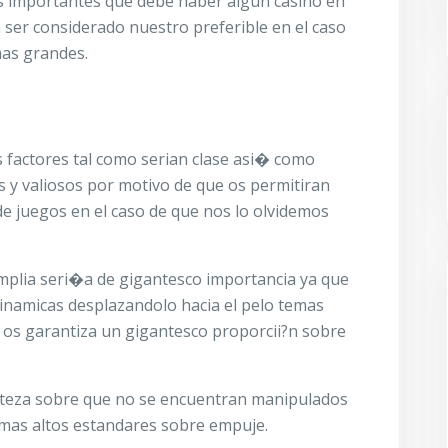
ios importantes que debe haber algun casino en
 ser considerado nuestro preferible en el caso
mas grandes.
 factores tal como serian clase asi� como
 y valiosos por motivo de que os permitiran
de juegos en el caso de que nos lo olvidemos
 amplia seri�a de gigantesco importancia ya que
 dinamicas desplazandolo hacia el pelo temas
 os garantiza un gigantesco proporcii?n sobre
erteza sobre que no se encuentran manipulados
 mas altos estandares sobre empuje.