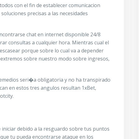
todos con el fin de establecer comunicacion
 soluciones precisas a las necesidades
ncontrarse chat en internet disponible 24/8
ar consultas a cualquier hora. Mientras cual el
 escasear porque sobre lo cual va a depender
os extremos sobre nuestro modo sobre ingresos,
 remedios seri�a obligatoria y no ha transpirado
can en estos tres angulos resultan 1xBet,
tcity.
e iniciar debido a la resguardo sobre tus puntos
que tu pueda encontrarse ataque en los