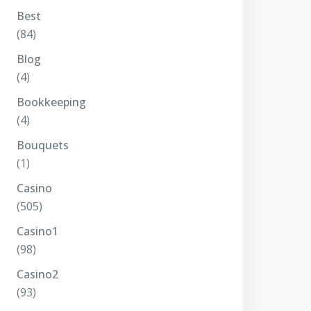
Best
(84)
Blog
(4)
Bookkeeping
(4)
Bouquets
(1)
Casino
(505)
Casino1
(98)
Casino2
(93)