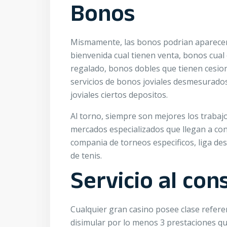
Bonos
Mismamente, las bonos podrian aparecer
bienvenida cual tienen venta, bonos cua
regalado, bonos dobles que tienen cesion
servicios de bonos joviales desmesurad
joviales ciertos depositos.
Al torno, siempre son mejores los traba
mercados especializados que llegan a con
compania de torneos especificos, liga de
de tenis.
Servicio al co
Cualquier gran casino posee clase refere
disimular por lo menos 3 prestaciones que