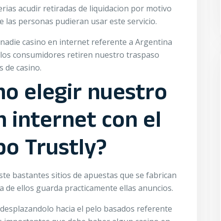
erias acudir retiradas de liquidacion por motivo
 las personas pudieran usar este servicio.
adie casino en internet referente a Argentina
e los consumidores retiren nuestro traspaso
 de casino.
o elegir nuestro
 internet con el
po Trustly?
te bastantes sitios de apuestas que se fabrican
 de ellos guarda practicamente ellas anuncios.
desplazandolo hacia el pelo basados referente