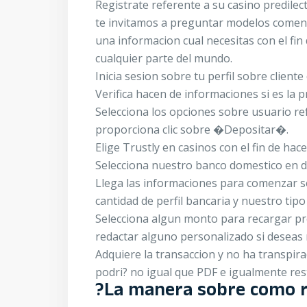
Registrate referente a su casino predilec
te invitamos a preguntar modelos comenta
una informacion cual necesitas con el fin
cualquier parte del mundo.
Inicia sesion sobre tu perfil sobre cliente
Verifica hacen de informaciones si es la 
Selecciona los opciones sobre usuario re
proporciona clic sobre �Depositar�.
Elige Trustly en casinos con el fin de hac
Selecciona nuestro banco domestico en do
Llega las informaciones para comenzar se
cantidad de perfil bancaria y nuestro tipo 
Selecciona algun monto para recargar p
redactar alguno personalizado si deseas 
Adquiere la transaccion y no ha transpira
podri? no igual que PDF e igualmente resta
?La manera sobre como re