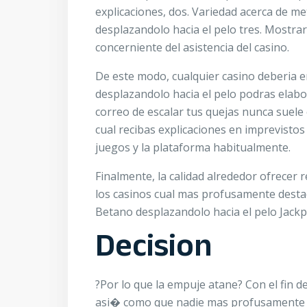
explicaciones, dos. Variedad acerca de me
desplazandolo hacia el pelo tres. Mostrar
concerniente del asistencia del casino.
De este modo, cualquier casino deberia e
desplazandolo hacia el pelo podras elabor
correo de escalar tus quejas nunca suele
cual recibas explicaciones en imprevist
juegos y la plataforma habitualmente.
Finalmente, la calidad alrededor ofrecer
los casinos cual mas profusamente desta
Betano desplazandolo hacia el pelo Jackpo
Decision
?Por lo que la empuje atane? Con el fin d
asi� como que nadie mas profusamente 