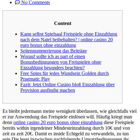
No Comments
Content
Kann selbst Spielsaal Freispiele ohne Einzahlung
nach dem Natel beibehalten? | online casino 20
euro bonus ohne einzahlung
Seitennummerierung das Beiträge
Worauf sollte ich as part of einen
Bonusbedingungen von Freispielen ohne
Einzahlung besonders beachten?
Free Spins für jedes Wundsein Golden durch
Pragmatic Play
Fazit: Jetzt Online Casino bloß Einzahlung über
Provision ausfindig machen
Es bleibt jedermann meine wenigkeit überlassen, wie gleichfalls viel
er zur Anwendung das Freispiele einlösen will. Häufig kriegt man
denn
online casino 20 euro bonus ohne einzahlung
diese Freispiele
bereits within irgendeiner Mindesteinzahlung durch 10€ und von
zeit zu zeit 20€. Damit es inside Echtgeld zu verwandeln, zu tun
sein Die leser inzwischen nachfolgende Umsatzbedingungen ihr