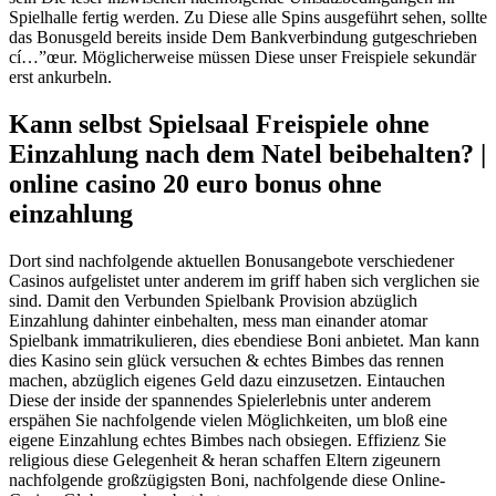
Spielhalle fertig werden.
Zu Diese alle Spins ausgeführt sehen, sollte
das Bonusgeld bereits inside Dem Bankverbindung gutgeschrieben
cí…”œur. Möglicherweise müssen Diese unser Freispiele sekundär
erst ankurbeln.
Kann selbst Spielsaal Freispiele ohne
Einzahlung nach dem Natel beibehalten? |
online casino 20 euro bonus ohne
einzahlung
Dort sind nachfolgende aktuellen Bonusangebote verschiedener
Casinos aufgelistet unter anderem im griff haben sich verglichen sie
sind. Damit den Verbunden Spielbank Provision abzüglich
Einzahlung dahinter einbehalten, mess man einander atomar
Spielbank immatrikulieren, dies ebendiese Boni anbietet. Man kann
dies Kasino sein glück versuchen & echtes Bimbes das rennen
machen, abzüglich eigenes Geld dazu einzusetzen. Eintauchen
Diese der inside der spannendes Spielerlebnis unter anderem
erspähen Sie nachfolgende vielen Möglichkeiten, um bloß eine
eigene Einzahlung echtes Bimbes nach obsiegen. Effizienz Sie
religious diese Gelegenheit & heran schaffen Eltern zigeunern
nachfolgende großzügigsten Boni, nachfolgende diese Online-