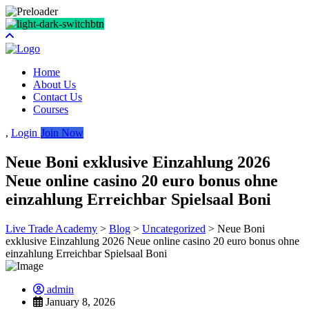
Home
About Us
Contact Us
Courses
,
Login
Join Now
Neue Boni exklusive Einzahlung 2026
Neue online casino 20 euro bonus ohne
einzahlung Erreichbar Spielsaal Boni
Live Trade Academy
>
Blog
>
Uncategorized
>
Neue Boni
exklusive Einzahlung 2026 Neue online casino 20 euro bonus ohne
einzahlung Erreichbar Spielsaal Boni
admin
January 8, 2026