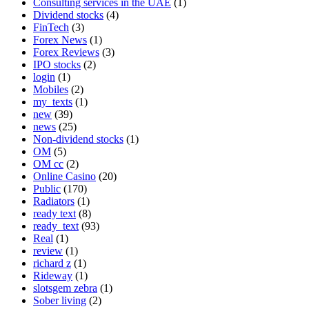
Consulting services in the UAE
(1)
Dividend stocks
(4)
FinTech
(3)
Forex News
(1)
Forex Reviews
(3)
IPO stocks
(2)
login
(1)
Mobiles
(2)
my_texts
(1)
new
(39)
news
(25)
Non-dividend stocks
(1)
OM
(5)
OM cc
(2)
Online Casino
(20)
Public
(170)
Radiators
(1)
ready text
(8)
ready_text
(93)
Real
(1)
review
(1)
richard z
(1)
Rideway
(1)
slotsgem zebra
(1)
Sober living
(2)