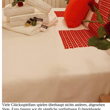
Viele Glücksspielfans spielen überhaupt nichts anderes, abgesehen
Slots. Ergo fangen wir dir sämtliche verfügbaren Echtgeldspiele