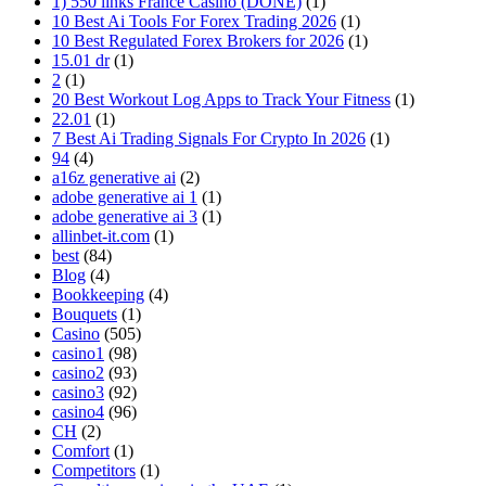
1) 550 links France Casino (DONE)
(1)
10 Best Ai Tools For Forex Trading 2026
(1)
10 Best Regulated Forex Brokers for 2026
(1)
15.01 dr
(1)
2
(1)
20 Best Workout Log Apps to Track Your Fitness
(1)
22.01
(1)
7 Best Ai Trading Signals For Crypto In 2026
(1)
94
(4)
a16z generative ai
(2)
adobe generative ai 1
(1)
adobe generative ai 3
(1)
allinbet-it.com
(1)
best
(84)
Blog
(4)
Bookkeeping
(4)
Bouquets
(1)
Casino
(505)
casino1
(98)
casino2
(93)
casino3
(92)
casino4
(96)
CH
(2)
Comfort
(1)
Competitors
(1)