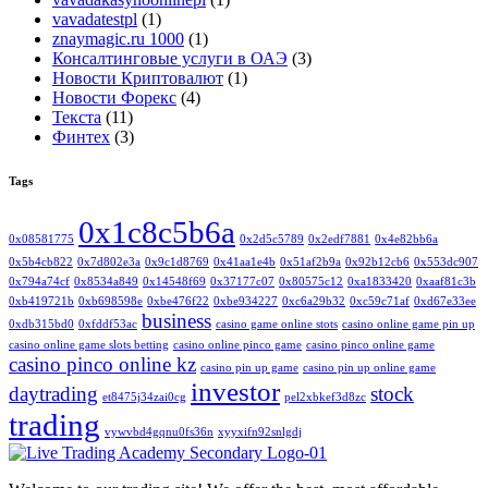
vavadatestpl
(1)
znaymagic.ru 1000
(1)
Консалтинговые услуги в ОАЭ
(3)
Новости Криптовалют
(1)
Новости Форекс
(4)
Текста
(11)
Финтех
(3)
Tags
0x1c8c5b6a
0x08581775
0x2d5c5789
0x2edf7881
0x4e82bb6a
0x5b4cb822
0x7d802e3a
0x9c1d8769
0x41aa1e4b
0x51af2b9a
0x92b12cb6
0x553dc907
0x794a74cf
0x8534a849
0x14548f69
0x37177c07
0x80575c12
0xa1833420
0xaaf81c3b
0xb419721b
0xb698598e
0xbe476f22
0xbe934227
0xc6a29b32
0xc59c71af
0xd67e33ee
business
0xdb315bd0
0xfddf53ac
casino game online stots
casino online game pin up
casino online game slots betting
casino online pinco game
casino pinco online game
casino pinco online kz
casino pin up game
casino pin up online game
investor
daytrading
stock
et8475j34zai0cg
pel2xbkef3d8zc
trading
vywvbd4gqnu0fs36n
xyyxifn92snlgdj