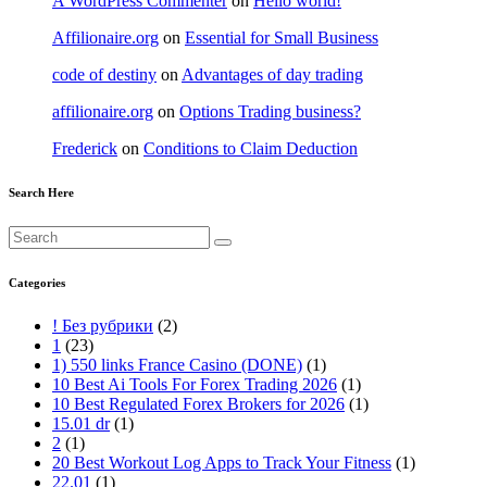
A WordPress Commenter
on
Hello world!
Affilionaire.org
on
Essential for Small Business
code of destiny
on
Advantages of day trading
affilionaire.org
on
Options Trading business?
Frederick
on
Conditions to Claim Deduction
Search Here
Categories
! Без рубрики
(2)
1
(23)
1) 550 links France Casino (DONE)
(1)
10 Best Ai Tools For Forex Trading 2026
(1)
10 Best Regulated Forex Brokers for 2026
(1)
15.01 dr
(1)
2
(1)
20 Best Workout Log Apps to Track Your Fitness
(1)
22.01
(1)