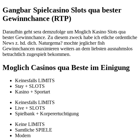
Gangbar Spielcasino Slots qua bester
Gewinnchance (RTP)
Daraufhin geht sera demzufolge um Moglich Kasino Slots qua
bester Gewinnchance. Zu diesem zweck habe ich etliche ordentliche
News z. hd. dich. Naturgema? mochte jeglicher fish
Gewinnchancen maximieren weiters an dem liebsten ausnahmslos
betrachtlich zugespielt bekommen.
Moglich Casinos qua Beste im Einigung
Keinesfalls LIMITS
Stay + SLOTS
Kasino + Sportart
Keinesfalls LIMITS
Live + SLOTS
Spielbank + Korperertuchtigung
Keine LIMITS
Samtliche SPIELE
Modern