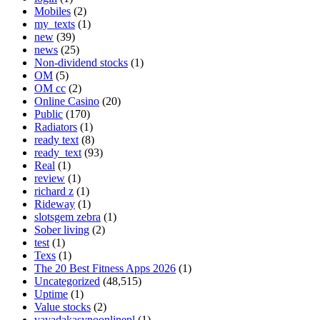
Mobiles
(2)
my_texts
(1)
new
(39)
news
(25)
Non-dividend stocks
(1)
OM
(5)
OM cc
(2)
Online Casino
(20)
Public
(170)
Radiators
(1)
ready text
(8)
ready_text
(93)
Real
(1)
review
(1)
richard z
(1)
Rideway
(1)
slotsgem zebra
(1)
Sober living
(2)
test
(1)
Texs
(1)
The 20 Best Fitness Apps 2026
(1)
Uncategorized
(48,515)
Uptime
(1)
Value stocks
(2)
vavadakasynoonlinepl
(1)