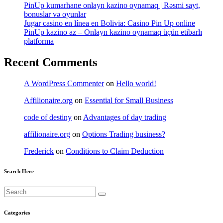
PinUp kumarhane onlayn kazino oynamaq | Rəsmi sayt,
bonuslar və oyunlar
Jugar casino en línea en Bolivia: Casino Pin Up online
PinUp kazino az – Onlayn kazino oynamaq üçün etibarlı
platforma
Recent Comments
A WordPress Commenter
on
Hello world!
Affilionaire.org
on
Essential for Small Business
code of destiny
on
Advantages of day trading
affilionaire.org
on
Options Trading business?
Frederick
on
Conditions to Claim Deduction
Search Here
Categories