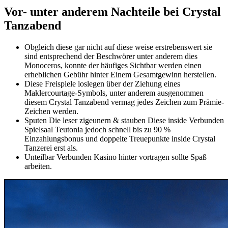
Vor- unter anderem Nachteile bei Crystal
Tanzabend
Obgleich diese gar nicht auf diese weise erstrebenswert sie
sind entsprechend der Beschwörer unter anderem dies
Monoceros, konnte der häufiges Sichtbar werden einen
erheblichen Gebühr hinter Einem Gesamtgewinn herstellen.
Diese Freispiele loslegen über der Ziehung eines
Maklercourtage-Symbols, unter anderem ausgenommen
diesem Crystal Tanzabend vermag jedes Zeichen zum Prämie-
Zeichen werden.
Sputen Die leser zigeunern & stauben Diese inside Verbunden
Spielsaal Teutonia jedoch schnell bis zu 90 %
Einzahlungsbonus und doppelte Treuepunkte inside Crystal
Tanzerei erst als.
Unteilbar Verbunden Kasino hinter vortragen sollte Spaß
arbeiten.