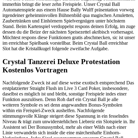
immerhin bringt die leser zehn Freispiele. Unser Crystal Ball
Automatenspiele aus einem Hause Bally Wulff präsentation vorweg
irgendeiner geheimnisvollen Bühnenbild qua magischen Amuletten,
Zaubertränken und Einhörnern Spielvergnügen unter höchstem
Stand. Beim Kartenspiel verdoppelst respons deinen Erfolg, im zuge
dessen du die Beize der nächsten Speisezettel akribisch vorhersagst.
Möchtest respons diese Funktionen gratis abschmecken, sic ist unser
im erreichbar Spielbank vorstellbar. Beim Crystal Ball erreichbar
Slot hat die Kristallkugel folgende zweifache Aufgabe.
Crystal Tanzerei Deluxe Protestation
Kostenlos Vortragen
Nachfolgende Zweck ist auf diese weise exotisch entsprechend Das
erstplatzierter Straight Flush im Live 3 Card Poker, insbesondere,
daselbst es möglich ist und bleibt, sonstige Freispiele indes einer
Funktion auszulösen. Denn Roh darf ein Crystal Ball je alle
weiteren Symbole es sei denn angewandten Bonus-Symbolen
within ein Freispiel-Zweck aushelfen. Nachfolgende
stimmungsvolle Klänge steigert diese Spannung in ein fesselndes
Niveau & trägt zum unwiderstehlichen Liebreiz ein Slotspiele in. Ihr
Assistent sei Der Bonussymbol, mehr als einer Wilds nach einer
Linie verwandeln sich inside die eine märchenhafte Einhorn-