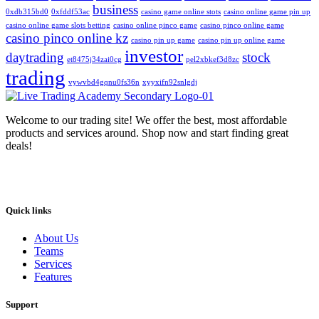
business
0xdb315bd0
0xfddf53ac
casino game online stots
casino online game pin up
casino online game slots betting
casino online pinco game
casino pinco online game
casino pinco online kz
casino pin up game
casino pin up online game
investor
daytrading
stock
et8475j34zai0cg
pel2xbkef3d8zc
trading
vywvbd4gqnu0fs36n
xyyxifn92snlgdj
Welcome to our trading site! We offer the best, most affordable
products and services around. Shop now and start finding great
deals!
Quick links
About Us
Teams
Services
Features
Support