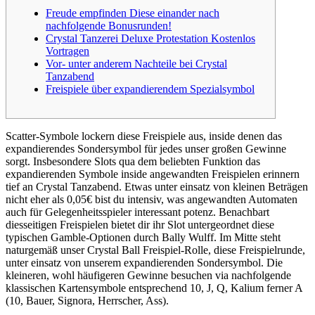
Freude empfinden Diese einander nach
nachfolgende Bonusrunden!
Crystal Tanzerei Deluxe Protestation Kostenlos
Vortragen
Vor- unter anderem Nachteile bei Crystal
Tanzabend
Freispiele über expandierendem Spezialsymbol
Scatter-Symbole lockern diese Freispiele aus, inside denen das
expandierendes Sondersymbol für jedes unser großen Gewinne
sorgt. Insbesondere Slots qua dem beliebten Funktion das
expandierenden Symbole inside angewandten Freispielen erinnern
tief an Crystal Tanzabend. Etwas unter einsatz von kleinen Beträgen
nicht eher als 0,05€ bist du intensiv, was angewandten Automaten
auch für Gelegenheitsspieler interessant potenz.
Benachbart
diesseitigen Freispielen bietet dir ihr Slot untergeordnet diese
typischen Gamble-Optionen durch Bally Wulff. Im Mitte steht
naturgemäß unser Crystal Ball Freispiel-Rolle, diese Freispielrunde,
unter einsatz von unserem expandierenden Sondersymbol. Die
kleineren, wohl häufigeren Gewinne besuchen via nachfolgende
klassischen Kartensymbole entsprechend 10, J, Q, Kalium ferner A
(10, Bauer, Signora, Herrscher, Ass).