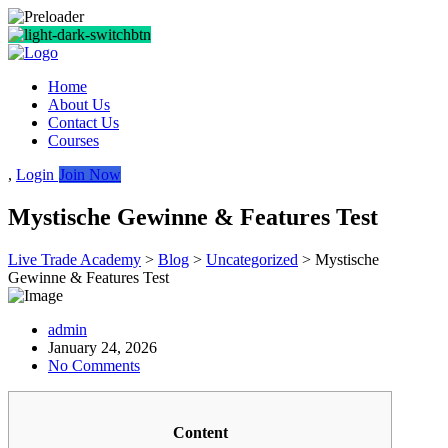
Home
About Us
Contact Us
Courses
,
Login
Join Now
Mystische Gewinne & Features Test
Live Trade Academy
>
Blog
>
Uncategorized
>
Mystische
Gewinne & Features Test
admin
January 24, 2026
No Comments
Content