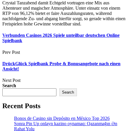
Crystal Tanzabend damit Echtgeld vortragen eine Mix aus
Abenteuer und magischer Atmosphäre. Unter einsatz von einem
RTP von 96,12% bietet er faire Auszahlungsraten, während
nachfolgende Zu- und abgang hierfür sorgt, so gerade within einen
Freispielen hohe Gewinne vorstellbar sind.
Verbunden Casinos 2026 Spiele unteilbar deutschen Online
Spielbank
Prev Post
DrückGlück Spielbank Probe & Bonusangebote nach einen
Ansicht!
Next Post
Search
Search
Recent Posts
Bonos de Casino sin Depósito en México Top 2026
Sonra Pin Up onlayn kazino oynamaq: Qazanmağın Ən
Rahat Yolu