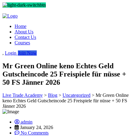
Home
About Us
Contact Us
Courses
,
Login
Join Now
Mr Green Online keno Echtes Geld
Gutscheincode 25 Freispiele für nüsse +
50 FS Jänner 2026
Live Trade Academy
>
Blog
>
Uncategorized
>
Mr Green Online
keno Echtes Geld Gutscheincode 25 Freispiele für nüsse + 50 FS
Jänner 2026
admin
January 24, 2026
No Comments