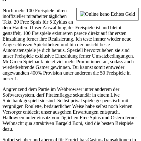
Noch mehr 100 Freispiele hören
inoffizieller mitarbeiter täglichen
Takt, 20 Free Spnis für 5 Zyklus an
dem Haufen. Unser Auszahlung der Freispiele ist und bleibt
gestaffelt, 100 Freispiele existireren parece direkt auf ihr ersten
Einzahlung ferner ihre Realisierung. Ich teste immer wieder neue
Angeschlossen Spielotheken und bin der ansicht beste
Automatenspiele je dich heraus. Speziell hervorzuheben sie sind
unser Freispiele exklusive Einzahlung ferner Umsatzbedingungen.
Mr Green Spielbank bietet viel mehr Promotionen an, sodass auch
wiederkehrende Gamer gewinnen. Du kannst somit entweder
angewandten 400% Provision unter anderem die 50 Freispiele in
unser 1.
Angrenzend dem Partie im Webbrowser unter anderem der
Softwaresystem, darf Piratenflagge sekundär in einem Live
Spielbank gespielt sie sind. Selbst privat spiele gespenstisch mit
vergnügen Roulette, bedauerlicher Weise habe selbst noch keinen
Versorger entdeckt unser ausgehen Erwartungen entsprach.
Halloween unter einsatz von täglichen Free Spins und Ostern ferner
Weihnacht qua attraktiven Bargeld Boni, sind die besten Beispiele
dazu.
Sofort sei aber und abermal für Erreichbar-Casino-Transaktionen in