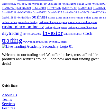
0x5b4cb822
0x7d802e3a
0x9c1d8769
0x41aa1e4b
0x51af2b9a
0x92b12cb6
0x553dc907
0x794a74cf
0x8534a849
0x14548f69
0x37177c07
0x80575c12
0xa1833420
0xaaf81c3b
0xb419721b
0xb698598e
0xbe476f22
0xbe934227
0xc6a29b32
0xc59c71af
0xd67e33ee
business
0xdb315bd0
0xfddf53ac
casino game online stots
casino online game pin up
casino online game slots betting
casino online pinco game
casino pinco online game
casino pinco online kz
casino pin up game
casino pin up online game
investor
daytrading
stock
et8475j34zai0cg
pel2xbkef3d8zc
trading
vywvbd4gqnu0fs36n
xyyxifn92snlgdj
Welcome to our trading site! We offer the best, most affordable
products and services around. Shop now and start finding great
deals!
Quick links
About Us
Teams
Services
Features