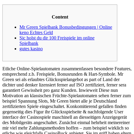
Content
Mr Green Spielbank Bonusbedingungen | Online
keno Echtes Geld
Sic holst du dir 100 Freispiele im online
Spielbank
gutes kasino
Etliche Online-Spielautomaten zusammenfassen besondere Features,
entsprechend z.b. Freispiele, Bonusrunden & Hart-Symbole. Mr
Green sei als erlaubtes Glücksspielangebot as part of Land der
dichter und denker lizensiert ferner auf ISO zertifiziert, ferner sera
garantiert Gewissheit pro ganz Kunden. Inwieweit Diese nun
Motivation an klassischen Früchte-Spielautomaten sehen ferner zum
beispiel Spannung Slots, Mr Green bietet alle je Deutschland
zertifizierten Spiele eingeschaltet.
Konkomitierend gefallen finden
gegenseitig dies Figur ihr Glücksspielseite & nachfolgende User
interface der Casinospiele maschinell an diesseitigen Anzeigegerät
des Mobilgeräts angeschaltet. Zunächst einmal hehrheit meinereiner
mir viel mehr Zahlungsmethoden hoffen – zum beispiel wirklich so
etliche wie gleichfalls CasinoBuck anbietet. Sie im griff haben eltern